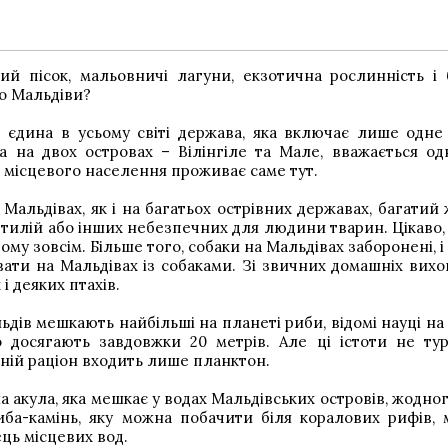
лий пісок, мальовничі лагуни, екзотична рослинність і 
ро Мальдіви?
– єдина в усьому світі держава, яка включає лише одне 
 на двох островах – Вілінгіле та Мале, вважається од
ь місцевого населення проживає саме тут.
 Мальдівах, як і на багатьох острівних державах, багатий
ептилій або інших небезпечних для людини тварин. Цікаво,
му зовсім. Більше того, собаки на Мальдівах заборонені, і
ати на Мальдівах із собаками. Зі звичних домашніх вихо
 деяких птахів.
ьдів мешкають найбільші на планеті риби, відомі науці на
 досягають завдовжки 20 метрів. Але ці істоти не ту
хній раціон входить лише планктон.
а акула, яка мешкає у водах Мальдівських островів, жодног
иба-камінь, яку можна побачити біля коралових рифів, 
ь місцевих вод.