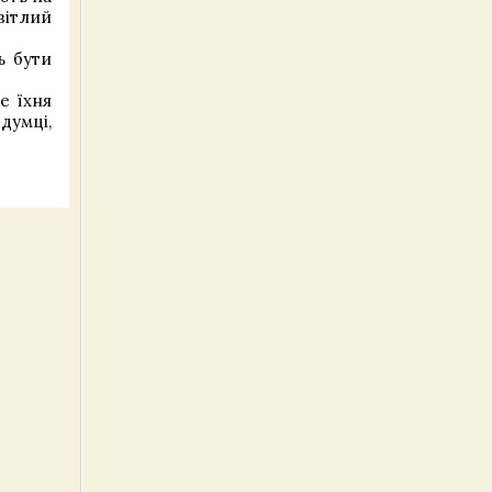
вітлий
ь бути
е їхня
думці,