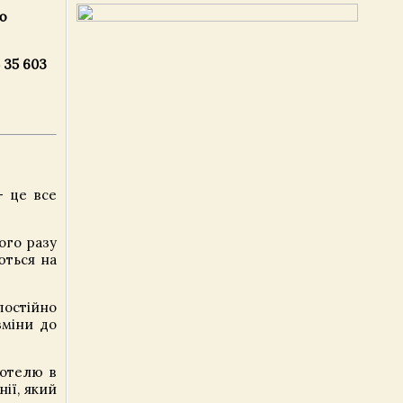
ю
5 35 603
- це все
ого разу
ються на
постійно
зміни до
готелю в
ії, який