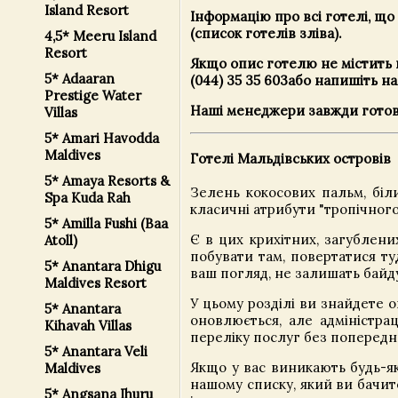
Island Resort
Інформацію про всі готелі, що
(список готелів зліва).
4,5* Meeru Island
Resort
Якщо опис готелю не містить 
5* Adaaran
(044) 35 35 603
або напишіть н
Prestige Water
Наші менеджери завжди готові
Villas
5* Amari Havodda
Maldives
Готелі Мальдівських островів
5* Amaya Resorts &
Зелень кокосових пальм, біл
Spa Kuda Rah
класичні атрибути "тропічного
5* Amilla Fushi (Baa
Є в цих крихітних, загублени
Atoll)
побувати там, повертатися ту
5* Anantara Dhigu
ваш погляд, не залишать байд
Maldives Resort
У цьому розділі ви знайдете о
5* Anantara
оновлюється, але адміністра
Kihavah Villas
переліку послуг без попередн
5* Anantara Veli
Якщо у вас виникають будь-я
Maldives
нашому списку, який ви бачит
5* Angsana Ihuru