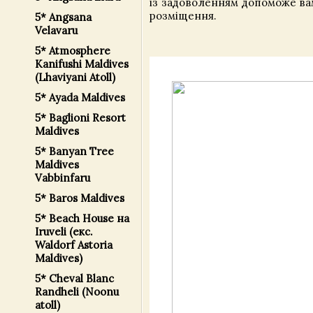
із задоволенням допоможе вам
розміщення.
5* Angsana
Velavaru
5* Atmosphere
Kanifushi Maldives
(Lhaviyani Atoll)
5* Ayada Maldives
5* Baglioni Resort
Maldives
5* Banyan Tree
Maldives
Vabbinfaru
5* Baros Maldives
5* Beach House на
Iruveli (екс.
Waldorf Astoria
Maldives)
5* Cheval Blanc
Randheli (Noonu
atoll)