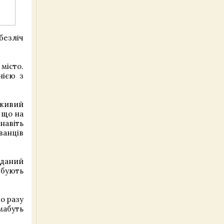
безліч
місто.
нією з
 живий
 що на
 навіть
ванців
 даний
рбують
о разу
мабуть