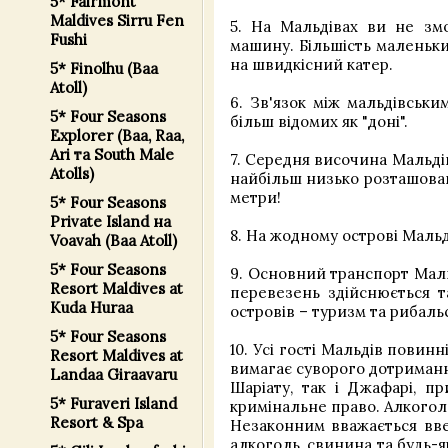
5* Fairmont
Maldives Sirru Fen
5. На Мальдівах ви не зм
Fushi
машину. Більшість маленьки
на швидкісний катер.
5* Finolhu (Baa
Atoll)
6. Зв'язок між мальдівськ
5* Four Seasons
більш відомих як "доні".
Explorer (Baa, Raa,
Ari та South Male
7. Середня височина Мальдів
Atolls)
найбільш низько розташован
метри!
5* Four Seasons
Private Island на
8. На жодному острові Мальд
Voavah (Baa Atoll)
5* Four Seasons
9. Основний транспорт Маль
Resort Maldives at
перевезень здійснюється т
Kuda Huraa
островів – туризм та рибаль
5* Four Seasons
10. Усі гості Мальдів повинн
Resort Maldives at
вимагає суворого дотримання
Landaa Giraavaru
Шаріату, так і Джафарі, п
5* Furaveri Island
кримінальне право. Алкоголь
Resort & Spa
Незаконним вважається вве
алкоголь, свинина та будь-як