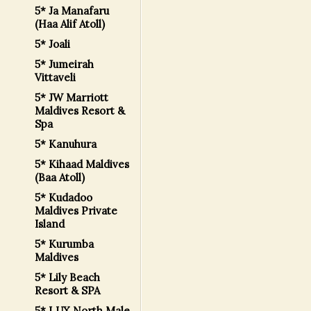
5* Ja Manafaru
(Haa Alif Atoll)
5* Joali
5* Jumeirah
Vittaveli
5* JW Marriott
Maldives Resort &
Spa
5* Kanuhura
5* Kihaad Maldives
(Baa Atoll)
5* Kudadoo
Maldives Private
Island
5* Kurumba
Maldives
5* Lily Beach
Resort & SPA
5* LUX North Male