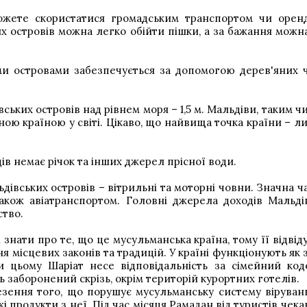
ожете скористатися громадським транспортом чи орен
х островів можна легко обійти пішки, а за бажання можна
ими островами забезпечується за допомогою дерев'яних ч
ських островів над рівнем моря – 1,5 м. Мальдіви, таким чи
ою країною у світі. Цікаво, що найвища точка країни – ли
ів немає річок та інших джерел прісної води.
дівських островів – вітрильні та моторні човни. Значна ч
акож авіатранспортом. Головні джерела доходів Мальді
ство.
і знати про те, що це мусульманська країна, тому її відві
 місцевих законів та традицій. У країні функціонують як 
ри цьому Шаріат несе відповідальність за сімейний код
 заборонений скрізь, окрім територій курортних готелів.
зення того, що порушує мусульманську систему вірувань
і продукти з неї. Під час місяця Рамадан від туристів чек