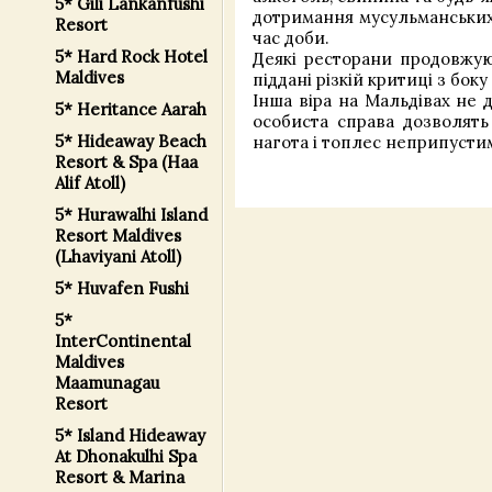
5* Gili Lankanfushi
дотримання мусульманських т
Resort
час доби.
5* Hard Rock Hotel
Деякі ресторани продовжую
Maldives
піддані різкій критиці з боку
Інша віра на Мальдівах не 
5* Heritance Aarah
особиста справа дозволять
5* Hideaway Beach
нагота і топлес неприпустим
Resort & Spa (Haa
Alif Atoll)
5* Hurawalhi Island
Resort Maldives
(Lhaviyani Atoll)
5* Huvafen Fushi
5*
InterContinental
Maldives
Maamunagau
Resort
5* Island Hideaway
At Dhonakulhi Spa
Resort & Marina