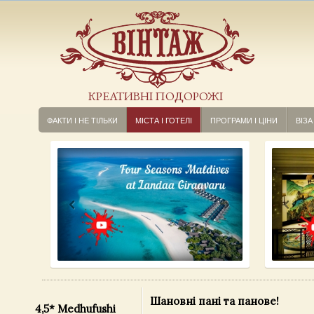
КРЕАТИВНІ ПОДОРОЖІ
ФАКТИ І НЕ ТІЛЬКИ
МІСТА І ГОТЕЛІ
ПРОГРАМИ І ЦІНИ
ВІЗА
Шановні пані та панове!
4,5* Medhufushi