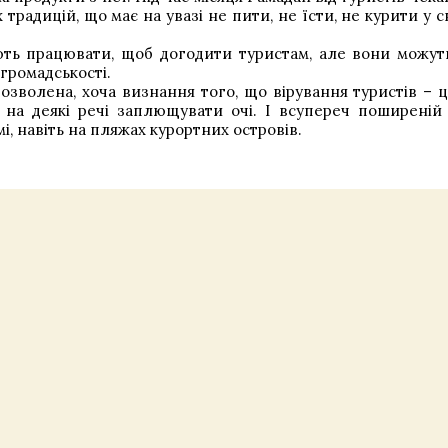
радицій, що має на увазі не пити, не їсти, не курити у с
ть працювати, щоб догодити туристам, але вони можут
 громадськості.
дозволена, хоча визнання того, що вірування туристів – ц
 на деякі речі заплющувати очі. І всупереч поширеній 
і, навіть на пляжах курортних островів.