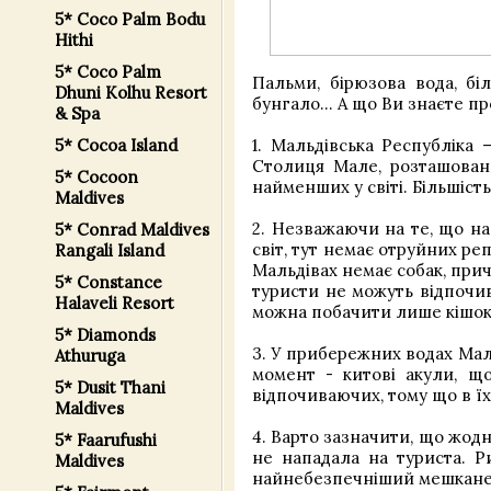
5* Coco Palm Bodu
Hithi
5* Coco Palm
Пальми, бірюзова вода, бі
Dhuni Kolhu Resort
бунгало... А що Ви знаєте п
& Spa
1. Мальдівська Республіка 
5* Cocoa Island
Столиця Мале, розташована
5* Cocoon
найменших у світі. Більшіст
Maldives
2. Незважаючи на те, що на
5* Conrad Maldives
світ, тут немає отруйних р
Rangali Island
Мальдівах немає собак, причо
5* Constance
туристи не можуть відпочив
Halaveli Resort
можна побачити лише кішок і
5* Diamonds
3. У прибережних водах Мал
Athuruga
момент - китові акули, що
5* Dusit Thani
відпочиваючих, тому що в ї
Maldives
4. Варто зазначити, що жодн
5* Faarufushi
не нападала на туриста. Р
Maldives
найнебезпечніший мешканец