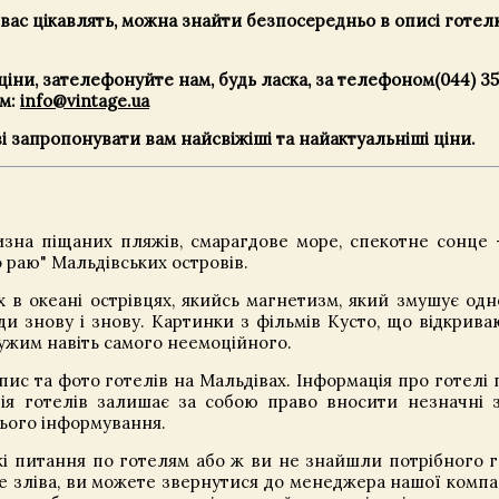
 вас цікавлять, можна знайти безпосередньо в описі готел
ціни, зателефонуйте нам, будь ласка, за телефоном
(044) 3
ам:
info@vintage.ua
 запропонувати вам найсвіжіші та найактуальніші ціни.
изна піщаних пляжів, смарагдове море, спекотне сонце 
 раю" Мальдівських островів.
х в океані острівцях, якийсь магнетизм, який змушує одн
ди знову і знову. Картинки з фільмів Кусто, що відкрива
ужим навіть самого неемоційного.
пис та фото готелів на Мальдівах. Інформація про готелі 
ція готелів залишає за собою право вносити незначні 
ього інформування.
кі питання по готелям або ж ви не знайшли потрібного 
е зліва, ви можете звернутися до менеджера нашої компан