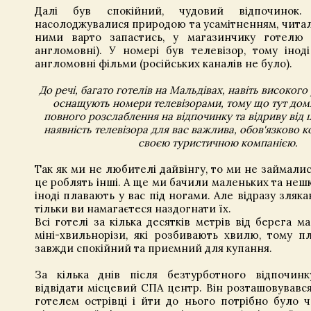
Далі був спокійний, чудовий відпочинок.
насолоджувалися природою та усамітненням, читали
ними варто запастись, у магазинчику готелю
англомовні). У номері був телевізор, тому інод
англомовні фільми (російських каналів не було).
До речі, багато готелів на Мальдівах, навіть високого 
оснащують номери телевізорами, тому що тут дом
повного розслаблення на відпочинку та відриву від ц
наявність телевізора для вас важлива, обов'язково к
своєю туристичною компанією.
Так як ми не любителі дайвінгу, то ми не займалис
це роблять інші. А ще ми бачили маленьких та нешк
іноді плавають у вас під ногами. Але відразу зляк
тільки ви намагаєтеся наздогнати їх.
Всі готелі за кілька десятків метрів від берега м
міні-хвильнорізи, які розбивають хвилю, тому п
завжди спокійний та приємний для купання.
За кілька днів після безтурботного відпочин
відвідати місцевий СПА центр. Він розташовувався
готелем острівці і йти до нього потрібно було 