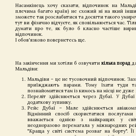
Насамкінець хочу сказати, відпочинок на Мальді
плечима багато країн) не схожий ні на який інши
зможете так розслабитися та досягти такого умиро
тут ви фізично відчуєте, як сповільнюється час. Тіл
думати про те, як було б класно частіше вири
відпочинок.
І обов'язково повернетесь ще.
На закінчення ми хотіли б озвучити
кілька порад
дл
Мальдіви:
Мальдіви – це не тусовочний відпочинок. За
приїжджають парами. Тому їхати туди та
познайомитися там із кимось на місці не дуже
Переліт здійснюється через Дубаї. У Дуба
додаткову зупинку.
Рейс Дубаї – Мале здійснюється авіакомп
Відмінний спосіб скористатися послугами а
вважається однією з найкращих у світі
неодноразово перемагала у міжнародних рей
"Краща у світі система розваг на борту". Ї