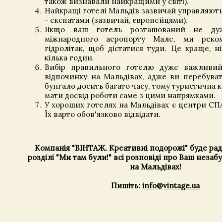
також визнавали найкращими у світі).
Найкращі готелі Мальдів зазвичай управляю
- експатами (зазвичай, європейцями).
Якщо ваш готель розташований не ду
міжнародного аеропорту Мале, ми реко
гідролітак, щоб дістатися туди. Це краще, н
кілька годин.
Вибір правильного готелю дуже важливий
відпочинку на Мальдівах, адже ви перебува
бунгало досить багато часу, тому туристична 
мати досвід роботи саме з цими напрямками.
У хороших готелях на Мальдівах є центри СПА
Їх варто обов'язково відвідати.
Компанія "ВІНТАЖ. Креативні подорожі" буде рад
розділі "Ми там були!" всі розповіді про Ваш незаб
на Мальдівах!
Пишіть:
info@vintage.ua