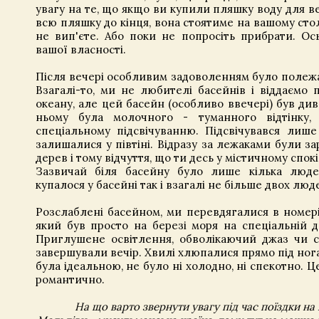
увагу на те, що якщо ви купили пляшку воду для ве
всю пляшку до кінця, вона стоятиме на вашому стол
не вип'єте. Або поки не попросіть прибрати. Ос
вашої власності.
Після вечері особливим задоволенням було полежа
Взагалі-то, ми не любителі басейнів і віддаємо
океану, але цей басейн (особливо ввечері) був ди
ньому була молочного - туманного відтінку, 
спеціальному підсвічуванню. Підсвічувався лише
залишалися у півтіні. Відразу за лежаками були за
дерев і тому відчуття, що ти десь у містичному спок
Зазвичай біля басейну було лише кілька люде
купалося у басейні так і взагалі не більше двох люд
Розслаблені басейном, ми перевдягалися в номері
який був просто на березі моря на спеціальній де
Приглушене освітлення, обволікаючий джаз чи с
завершували вечір. Хвилі хлюпалися прямо під ног
була ідеальною, не було ні холодно, ні спекотно. Ц
романтично.
На що варто звернути увагу під час поїздки на