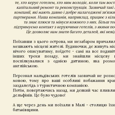
те, хто керує готелем, хто ним володіє, коли там во
капітальний ремонт та реконструкція. Зазвичай такі
компанії, які мають давно і добре налагоджені зв'язк
партнерами. Наша компанія, наприклад, працює з кі
та знає плюси та мінуси кожного з них. Більш тог
підтримуємо контакт з керуючими готелів, з якими п
Це дозволяє нам знати багато деталей, які неві
Поїхавши з цього острова, ми незабаром причалил
мешкають місцеві жителі. Будиночки, де живуть місце
нічого описуватиму, поїдете - самі на все подив
інших трохи позаду, ми знайшли місцеву ш
поспілкувалися з однією дитиною, яка розм
англійською.
Персонал мальдівських готелів зазвичай не розм
мовою, тому про ваші особливі побажання кра
заздалегідь з туристичною компанією.
Потім, повертаючись назад, ми деякий час пливли
дельфінів. Це було чудово!
А ще через день ми поїхали в Малі - столицю їхн
батьківщини.