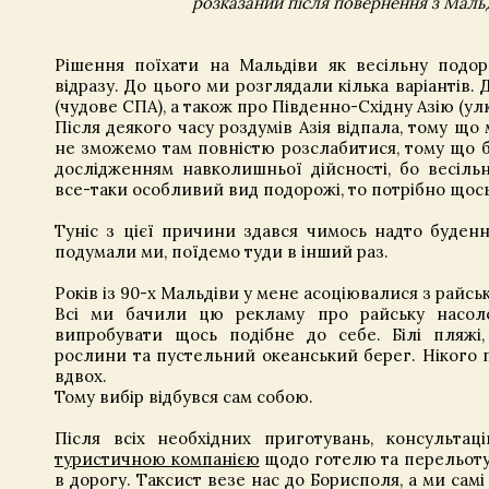
розказаний після повернення з Мальд
Рішення поїхати на Мальдіви як весільну под
відразу. До цього ми розглядали кілька варіантів.
(чудове СПА), а також про Південно-Східну Азію (у
Після деякого часу роздумів Азія відпала, тому що
не зможемо там повністю розслабитися, тому що 
дослідженням навколишньої дійсності, бо весіль
все-таки особливий вид подорожі, то потрібно щос
Туніс з цієї причини здався чимось надто буденн
подумали ми, поїдемо туди в інший раз.
Років із 90-х Мальдіви у мене асоціювалися з райс
Всі ми бачили цю рекламу про райську насоло
випробувати щось подібне до себе. Білі пляжі, 
рослини та пустельний океанський берег. Нікого п
вдвох.
Тому вибір відбувся сам собою.
Після всіх необхідних приготувань, консульта
туристичною компанією
щодо готелю та перельоту
в дорогу. Таксист везе нас до Борисполя, а ми самі