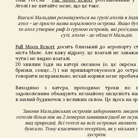
Атолі і не питайте мене, що це таке.
Взагалі Мальдіви розміщуються на групі атолів в Інді
атол - це просто назва коралового острова. Якщо бут
то атол утворює риф із групою островів, які роз'єдн
суті, атоли - це області Мальдів.
Full Moon Resort
досить близький до аеропорту ст
міста Мале. Але кажу відразу, це взагалі не заважає.
чути і не видно взагалі.
20 хвилин їзди на катері океаном (о, це окрема р
бризки, сонце…!) і ми пришвартовуємося до остро
говорити неправильно, нехай моряки мене пробача
Виходимо з катера, проходимо трохи по пр
задоволенням обмацують незнайому місцевість на
в милий будиночок з великим склом. Це щось на зра
Закони Мальдівських островів забороняють зведен
готелів більш ніж на 2 поверхи заввишки (щоб не псу
вид природи). Всі готелі на всіх островах являют
бунгало. Тому класичного reception, як у міських г
зустріти.