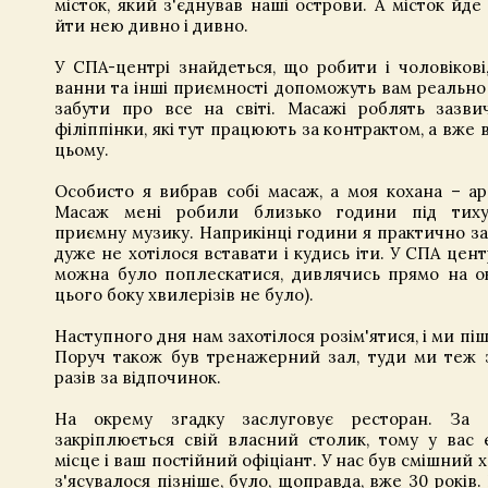
місток, який з'єднував наші острови. А місток йде
йти нею дивно і дивно.
У СПА-центрі знайдеться, що робити і чоловікові, 
ванни та інші приємності допоможуть вам реально
забути про все на світі. Масажі роблять зазви
філіппінки, які тут працюють за контрактом, а вже
цьому.
Особисто я вибрав собі масаж, а моя кохана – а
Масаж мені робили близько години під тих
приємну музику. Наприкінці години я практично зас
дуже не хотілося вставати і кудись іти. У СПА цент
можна було поплескатися, дивлячись прямо на ок
цього боку хвилерізів не було).
Наступного дня нам захотілося розім'ятися, і ми піш
Поруч також був тренажерний зал, туди ми теж з
разів за відпочинок.
На окрему згадку заслуговує ресторан. За
закріплюється свій власний столик, тому у вас 
місце і ваш постійний офіціант. У нас був смішний х
з'ясувалося пізніше, було, щоправда, вже 30 років