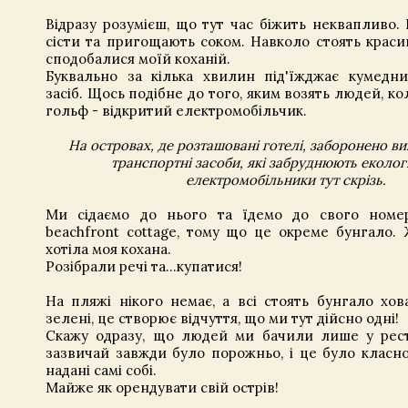
Відразу розумієш, що тут час біжить неквапливо
сісти та пригощають соком. Навколо стоять красиві
сподобалися моїй коханій.
Буквально за кілька хвилин під'їжджає кумедн
засіб. Щось подібне до того, яким возять людей, к
гольф - відкритий електромобільчик.
На островах, де розташовані готелі, заборонено в
транспортні засоби, які забруднюють еколог
електромобільники тут скрізь.
Ми сідаємо до нього та їдемо до свого номе
beachfront cottage, тому що це окреме бунгало.
хотіла моя кохана.
Розібрали речі та…купатися!
На пляжі нікого немає, а всі стоять бунгало ховаю
зелені, це створює відчуття, що ми тут дійсно одні!
Скажу одразу, що людей ми бачили лише у рест
зазвичай завжди було порожньо, і це було класно
надані самі собі.
Майже як орендувати свій острів!