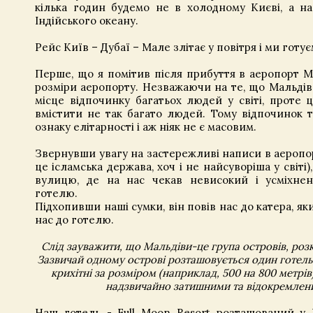
кілька годин будемо не в холодному Києві, а на
Індійського океану.
Рейс Київ – Дубаї – Мале злітає у повітря і ми готує
Перше, що я помітив після прибуття в аеропорт М
розміри аеропорту. Незважаючи на те, що Мальді
місце відпочинку багатьох людей у ​​світі, проте 
вмістити не так багато людей. Тому відпочинок 
ознаку елітарності і аж ніяк не є масовим.
Звернувши увагу на застережливі написи в аеропор
це ісламська держава, хоч і не найсуворіша у світі
вулицю, де на нас чекав невисокий і усміхне
готелю.
Підхопивши наші сумки, він повів нас до катера, я
нас до готелю.
Слід зауважити, що Мальдіви-це група островів, розк
Зазвичай одному острові розташовується один готель.
крихітні за розміром (наприклад, 500 на 800 метрів).
надзвичайно затишними та відокремлен
Наш готель -
Full Moon Resort
розташований у 