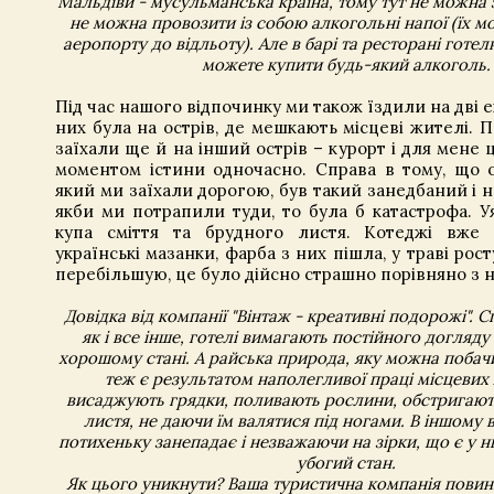
Мальдіви - мусульманська країна, тому тут не можна 
не можна провозити із собою алкогольні напої (їх 
аеропорту до відльоту). Але в барі та ресторані готел
можете купити будь-який алкоголь.
Під час нашого відпочинку ми також їздили на дві е
них була на острів, де мешкають місцеві жителі. П
заїхали ще й на інший острів – курорт і для мене 
моментом істини одночасно. Справа в тому, що о
який ми заїхали дорогою, був такий занедбаний і 
якби ми потрапили туди, то була б катастрофа. Уя
купа сміття та брудного листя. Котеджі вже 
українські мазанки, фарба з них пішла, у траві рост
перебільшую, це було дійсно страшно порівняно з 
Довідка від компанії "Вінтаж - креативні подорожі". С
як і все інше, готелі вимагають постійного догляду
хорошому стані. А райська природа, яку можна побач
теж є результатом наполегливої ​​праці місцевих 
висаджують грядки, поливають рослини, обстригают
листя, не даючи їм валятися під ногами. В іншому 
потихеньку занепадає і незважаючи на зірки, що є у н
убогий стан.
Як цього уникнути? Ваша туристична компанія повин