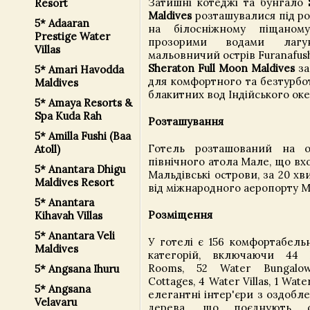
Затишні котеджі та бунгало
Resort
Maldives
розташувалися під р
5* Adaaran
на білосніжному піщаном
Prestige Water
прозорими водами лаг
Villas
мальовничий острів Furanafus
Sheraton Full Moon Maldives
за
5* Amari Havodda
для комфортного та безтурбо
Maldives
блакитних вод Індійського оке
5* Amaya Resorts &
Spa Kuda Rah
Розташування
5* Amilla Fushi (Baa
Готель розташований на ос
Atoll)
північного атола Мале, що вх
5* Anantara Dhigu
Мальдівські острови, за 20 хв
Maldives Resort
від міжнародного аеропорту М
5* Anantara
Розміщення
Kihavah Villas
5* Anantara Veli
У готелі є 156 комфортабель
Maldives
категорій, включаючи 44 B
Rooms, 52 Water Bungalow
5* Angsana Ihuru
Cottages, 4 Water Villas, 1 Wat
5* Angsana
елегантні інтер'єри з оздобл
Velavaru
дерева, що поєднують с