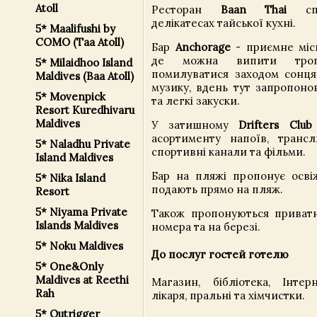
Atoll
Ресторан
Baan Thai
спец
делікатесах тайської кухні.
5* Maalifushi by
COMO (Taa Atoll)
Бар
Anchorage
- приємне місц
де можна випити тропі
5* Milaidhoo Island
помилуватися заходом сонця
Maldives (Baa Atoll)
музику, вдень тут запропонов
5* Movenpick
та легкі закуски.
Resort Kuredhivaru
Maldives
У затишному
Drifters Club
асортименту напоїв, транс
5* Naladhu Private
спортивні канали та фільми.
Island Maldives
Бар на пляжі пропонує освіж
5* Nika Island
подають прямо на пляж.
Resort
5* Niyama Private
Також пропонуються приватні
Islands Maldives
номера та на березі.
5* Noku Maldives
До послуг гостей готелю
5* One&Only
Maldives at Reethi
Магазин, бібліотека, Інтер
Rah
лікаря, пральні та хімчистки.
5* Outrigger