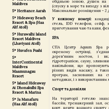
обідньою зоною, душем на в
Maldives
(спуску в море та виходу з ві
Максимальне розміщення – 2 
5* Heritance Aarah
5* Hideaway Beach
У кожному номері:
кондиці
Resort & Spa (Haa
стель, IDD телефон, сейф, м
Alif Atoll)
приготування чаю та кави, фен
5* Hurawalhi Island
SPA
Resort Maldives
(Lhaviyani Atoll)
СПА Центр Aquum Spa ро
5* Huvafen Fushi
окремому острівці, з'єд
дерев'яним мостом, і в
5*
гідротерапією, сауну, зливов
InterContinental
павільйони, що пропонуют
Maldives
різних видів масажу, а так
Maamunagau
програм, заснованих на сх
Resort
методиках, і з використанням м
5* Island Hideaway
At Dhonakulhi Spa
Спорт та дозвілля
Resort & Marina
На території готелю знахо
5* Ja Manafaru
басейн, тренажерний зал, ос
(Haa Alif Atoll)
корт, центр водного спорту (