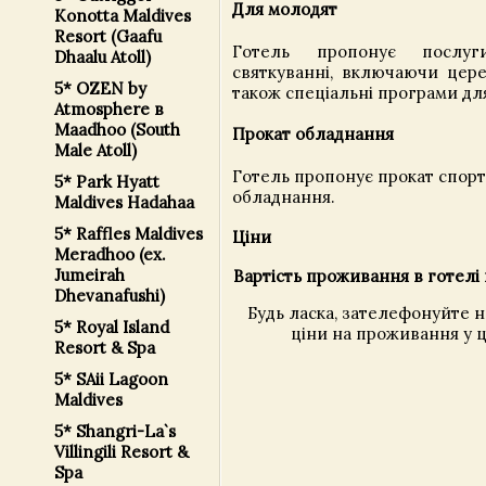
Для молодят
Konotta Maldives
Resort (Gaafu
Готель пропонує послуг
Dhaalu Atoll)
святкуванні, включаючи цере
5* OZEN by
також спеціальні програми дл
Atmosphere в
Maadhoo (South
Прокат обладнання
Male Atoll)
Готель пропонує прокат спор
5* Park Hyatt
обладнання.
Maldives Hadahaa
5* Raffles Maldives
Ціни
Meradhoo (ex.
Jumeirah
Вартість проживання в готелі 
Dhevanafushi)
Будь ласка, зателефонуйте 
5* Royal Island
ціни на проживання у ц
Resort & Spa
5* SAii Lagoon
Maldives
5* Shangri-La`s
Villingili Resort &
Spa