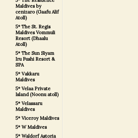
5* The Residence
Maldives by
cenizaro (Gaafu Alif
Atoll)
5* The St. Regis
Maldives Vommuli
Resort (Dhaalu
Atoll)
5* The Sun Siyam
Iru Fushi Resort &
SPA
5* Vakkaru
Maldives
5* Velaa Private
Island (Noonu atoll)
5* Velassaru
Maldives
5* Viceroy Maldives
5* W Maldives
5* Waldorf Astoria