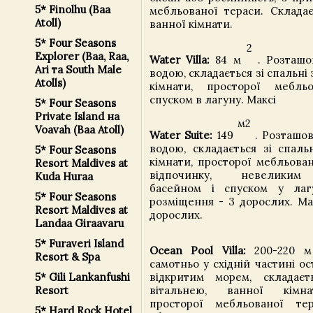
5* Finolhu (Baa
мебльованої тераси. Складає
Atoll)
ванної кімнати.
5* Four Seasons
2
Explorer (Baa, Raa,
Water Villa:
84 м
. Розташо
Ari та South Male
водою, складається зі спальні 
Atolls)
кімнати, просторої мебль
спуском в лагуну. Максі
5* Four Seasons
Private Island на
м2
Voavah (Baa Atoll)
Water Suite:
149
. Розташов
водою, складається зі спальн
5* Four Seasons
кімнати, просторої мебльова
Resort Maldives at
відпочинку, невеликим
Kuda Huraa
басейном і спуском у лаг
5* Four Seasons
розміщення - 3 дорослих. Ма
Resort Maldives at
дорослих.
Landaa Giraavaru
5* Furaveri Island
Ocean Pool Villa:
200-220 
Resort & Spa
самотньо у східній частині о
5* Gili Lankanfushi
відкритим морем, складаєт
Resort
вітальнею, ванної кімна
просторої мебльованої те
5* Hard Rock Hotel