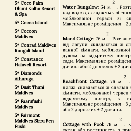
2
5* Coco Palm
Water Bungalow:
54 м
. Розт
Dhuni Kolhu Resort
над водою, складається зі спал
& Spa
мебльованої тераси зі с
5* Cocoa Island
Максимальне розміщення – 2 
5* Cocoon
2
Maldives
Island Cottage:
76 м
. Розташо
від лагуни, складається зі с
5* Conrad Maldives
ванної кімнати, мебльованої
Rangali Island
душем на відкритому повітрі
5* Constance
сади. Максимальне розміщенн
Halaveli Resort
дитина або 2 дорослих + 2 дит
5* Diamonds
2
Athuruga
Beachfront Cottage:
76 м
.
пляжі, складається зі спальні 
5* Dusit Thani
кімнати, мебльованої тераси 
Maldives
відкритому повітрі, з 
5* Faarufushi
Максимальне розміщення - 3 д
Maldives
або 2 дорослих + 2 дитини.
5* Fairmont
2
Maldives Sirru Fen
Cottage with Pool:
76 м
. К
Fushi
океан або рослинність, з пр