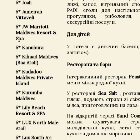
5* Joali
лижі, каное, вітрильний спо
PADI, столи для настільног
5* Jumeirah
прогулянки, риболовля,
Vittaveli
екскурсійні послуги.
5* JW Marriott
Maldives Resort &
Для дітей
Spa
У готелі є дитячий басейн,
5* Kanuhura
запитом).
5* Kihaad Maldives
(Baa Atoll)
Ресторани та бари
5* Kudadoo
Інтерактивний ресторан
Feas
Maldives Private
меню міжнародної кухні.
Island
5* Kurumba
У ресторані
Sea Salt
, розта
Maldives
пляжі, подають страви зі сві
м'яса, приготовлених на лава-
5* Lily Beach
Resort & SPA
На відкритій терасі
Sand Coa
можна скуштувати стра
5* LUX North Male
мальдівської кухні, легкі с
Atoll
кухні та домашнє морозиво.
5* Lux South Ari