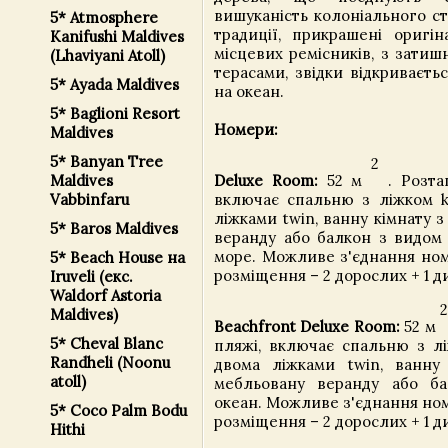
вишуканість колоніального ст
5* Atmosphere
традиції, прикрашені оригі
Kanifushi Maldives
місцевих ремісників, з зати
(Lhaviyani Atoll)
терасами, звідки відкриваєть
5* Ayada Maldives
на океан.
5* Baglioni Resort
Номери:
Maldives
5* Banyan Tree
2
Maldives
Deluxe Room:
52 м
. Розта
Vabbinfaru
включає спальню з ліжком ki
ліжками twin, ванну кімнату 
5* Baros Maldives
веранду або балкон з видом 
море. Можливе з'єднання ном
5* Beach House на
розміщення – 2 дорослих + 1 ди
Iruveli (екс.
Waldorf Astoria
2
Maldives)
Beachfront Deluxe Room:
52 м
5* Cheval Blanc
пляжі, включає спальню з лі
Randheli (Noonu
двома ліжками twin, ванну
atoll)
мебльовану веранду або б
океан. Можливе з'єднання но
5* Coco Palm Bodu
розміщення – 2 дорослих + 1 ди
Hithi