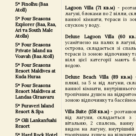
5* Finolhu (Baa
Lagoon Villa (71 кв.м)
- розта
Atoll)
лагуні, блоками по 2 вілли, скл
5* Four Seasons
ванної кімнати, тераси із з
Explorer (Baa, Raa,
спуском у воду.
Ari та South Male
Atolls)
Deluxe Lagoon Villa (60 кв.
усамітнено на палях в лагуні
5* Four Seasons
острова, складається зі спаль
Private Island на
тераси із зоною відпочинку та
Voavah (Baa Atoll)
вілл цієї категорії мають 
5* Four Seasons
водою.
Resort Maldives at
Kuda Huraa
Deluxe Beach Villa (89 кв.м)
—
пляжі, за 5 м від лагуни, скла
5* Four Seasons
ванної кімнати, внутрішнього
Resort Maldives at
тропічним душем на відкритому
Landaa Giraavaru
зоною відпочинку та басейном
5* Furaveri Island
Villa Suite (158 кв.м)
- розташов
Resort & Spa
від лагуни, складається з 
5* Gili Lankanfushi
вітальню, 2 спалень, ванну 
Resort
видом на лагуну, внутрішній
тропічним душем на відкритому
5* Hard Rock Hotel