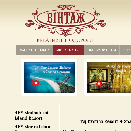
КРЕАТИВНІ ПОДОРОЖІ
ФАКТИ І НЕ ТІЛЬКИ
МІСТА І ГОТЕЛІ
ПРОГРАМИ І ЦІНИ
ВІЗА
4,5* Medhufushi
Island Resort
Taj Exotica Resort & Sp
4,5* Meeru Island