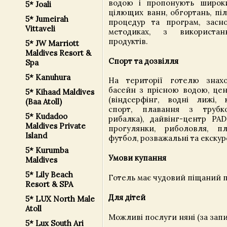
водою і пропонують широки
5* Joali
цілющих ванн, обгортань, піл
5* Jumeirah
процедур та програм, засн
Vittaveli
методиках, з використан
продуктів.
5* JW Marriott
Maldives Resort &
Спорт та дозвілля
Spa
5* Kanuhura
На території готелю знахо
басейн з прісною водою, цен
5* Kihaad Maldives
(віндсерфінг, водні лижі, 
(Baa Atoll)
спорт, плавання з трубк
5* Kudadoo
рибалка), дайвінг-центр PADI
Maldives Private
прогулянки, риболовля, п
Island
футбол, розважальні та екскурс
5* Kurumba
Умови купання
Maldives
5* Lily Beach
Готель має чудовий піщаний 
Resort & SPA
Для дітей
5* LUX North Male
Atoll
Можливі послуги няні (за запи
5* Lux South Ari