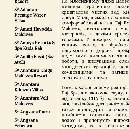
На білосніжному пляжі мальо
Resort
пишною тропічною росли
5* Adaaran
кришталево чистих вод одн
Prestige Water
лагун Мальдівського архіпел
Villas
комфортабельні вілли Taj Ex
Maldives, виготовлені з міс
5* Amari Havodda
матеріалів, з дахами трос
Maldives
терасами. У номерах – елег
5* Amaya Resorts &
теплих тонах, з обробк
Spa Kuda Rah
натурального дерева, прик
подушками, килимками та п
5* Amilla Fushi (Baa
роботи, з вишуканими еле
Atoll)
мальдівських традиціях, зап
5* Anantara Dhigu
композиціями та затишн
Maldives Resort
свічками та гарними.
5* Anantara
Готель має в своєму розпор
Kihavah Villas
Taj Spa, що включає сауну, п
5* Anantara Veli
відпочинку, СПА бутік, салон
Maldives
зал, павільйон для заняття й
також процедурні павільйо
5* Angsana Ihuru
прийняття сонячних ванн,
5* Angsana
водою і пропонують широки
Velavaru
методиках, та з використа