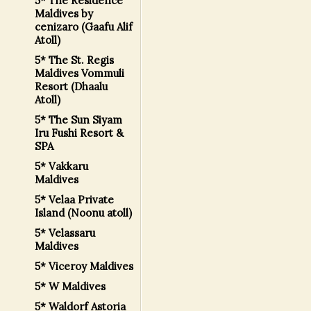
5* The Residence
Maldives by
cenizaro (Gaafu Alif
Atoll)
5* The St. Regis
Maldives Vommuli
Resort (Dhaalu
Atoll)
5* The Sun Siyam
Iru Fushi Resort &
SPA
5* Vakkaru
Maldives
5* Velaa Private
Island (Noonu atoll)
5* Velassaru
Maldives
5* Viceroy Maldives
5* W Maldives
5* Waldorf Astoria