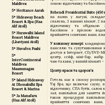
зоною відпочинку та басейном
Maldives
5* Heritance Aarah
Rehendi Presidential Suite (450 
на палях у лагуні, складаєт
5* Hideaway Beach
спалень, 3 ванних кімнат, 2 п
Resort & Spa (Haa
відпочинку та обідньою 
Alif Atoll)
басейном з прісною вод
5* Hurawalhi Island
прийняття сонячних ванн, пла
Resort Maldives
(Lhaviyani Atoll)
У кожному номері:
кондиціоне
панеллю та супутниковими к
5* Huvafen Fushi
доступ в Інтернет, CD/DVD MP
5*
центр, сейф, міні-бар, набі
InterContinental
чаю та кави, у ванній кімнаті –
Maldives
Maamunagau
Центр краси та здоров'я
Resort
Готель має в своєму розпор
5* Island Hideaway
Taj Spa, що включає сауну, п
At Dhonakulhi Spa
відпочинку, СПА бутік, салон
Resort & Marina
зал, павільйон для заняття й
5* Ja Manafaru
також процедурні павільйо
(Haa Alif Atoll)
прийняття сонячних ванн,