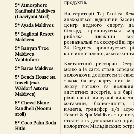
продуктів.
5* Atmosphere
Kanifushi Maldives
На території Taj Exotica Res
(Lhaviyani Atoll)
знаходяться: відкритий басей
центр водного спорту, дай
5* Ayada Maldives
більярд, пропонуються мор
5* Baglioni Resort
рибалка, пляжний вол
Maldives
розважальні та екскурсійні пр
24 Degrees пропонується рі
5* Banyan Tree
континентальної, азіатської та
Maldives
Vabbinfaru
Елегантний ресторан Deep
5* Baros Maldives
меню a la carte страв середз
включаючи делікатеси зі свіж
5* Beach House на
також багату карту вин із
Iruveli (екс.
льоху готелю та великий
Waldorf Astoria
апетитних десертів, а в барі
Maldives)
різні напої, вишукані вина т
5* Cheval Blanc
магазини, бізнес-центр, б
Randheli (Noonu
кімната, трансфер в/з аероп
atoll)
Resort & Spa Maldives – це по
століття із дивовижною при
5* Coco Palm Bodu
колоритом Мальдівських остро
Hithi