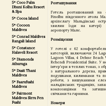
5* Coco Palm
Розташування
Dhuni Kolhu Resort
& Spa
Готель розташований на 
Finolhu південного атола Ма
5* Cocoa Island
архіпелагу Мальдівські ост
5* Cocoon
хвилин їзди на катері) 
Maldives
аеропорту Мале.
5* Conrad Maldives
Розміщення
Rangali Island
5* Constance
У готелі є 62 комфортабел
Halaveli Resort
категорій, включаючи 24 Lagoo
Lagoon Villas, 4 Deluxe Beach Vil
5* Diamonds
Rehendi Presidential Suite. У 
Athuruga
інтер'єри в теплих тонах, з 
5* Dusit Thani
з натурального дерева, при
Maldives
подушками, килимками та п
роботи, з вишуканими еле
5* Faarufushi
мальдівських традиціях, зап
Maldives
композиціями та затишн
5* Fairmont
свічками та гарними.
Maldives Sirru Fen
Fushi
Номери