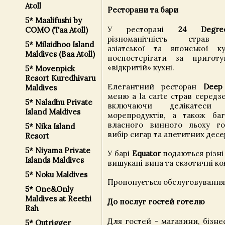
Atoll
Ресторани та бари
5* Maalifushi by
У ресторані
24 Degre
COMO (Taa Atoll)
різноманітність страв к
5* Milaidhoo Island
азіатської та японської к
Maldives (Baa Atoll)
поспостерігати за пригот
«відкритій» кухні.
5* Movenpick
Resort Kuredhivaru
Елегантний ресторан
Deep
Maldives
меню a la carte страв середз
5* Naladhu Private
включаючи делікатеси
Island Maldives
морепродуктів, а також ба
власного винного льоху г
5* Nika Island
вибір сигар та апетитних десе
Resort
5* Niyama Private
У барі
Equator
подаються різні 
Islands Maldives
вишукані вина та екзотичні ко
5* Noku Maldives
Пропонується обслуговування
5* One&Only
Maldives at Reethi
До послуг гостей готелю
Rah
Для гостей - магазини, бізнес
5* Outrigger