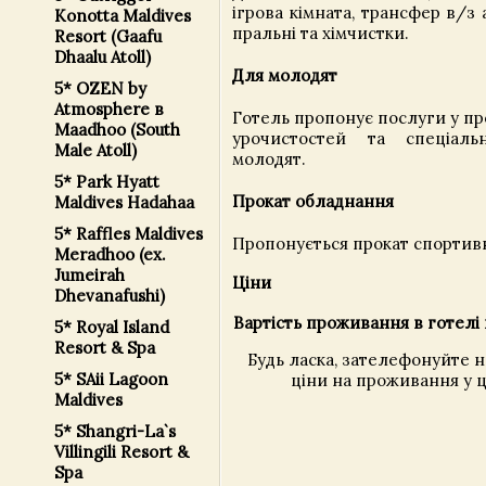
ігрова кімната, трансфер в/з
Konotta Maldives
пральні та хімчистки.
Resort (Gaafu
Dhaalu Atoll)
Для молодят
5* OZEN by
Atmosphere в
Готель пропонує послуги у пр
Maadhoo (South
урочистостей та спеціал
Male Atoll)
молодят.
5* Park Hyatt
Прокат обладнання
Maldives Hadahaa
5* Raffles Maldives
Пропонується прокат спортив
Meradhoo (ex.
Jumeirah
Ціни
Dhevanafushi)
Вартість проживання в готелі 
5* Royal Island
Resort & Spa
Будь ласка, зателефонуйте 
5* SAii Lagoon
ціни на проживання у ц
Maldives
5* Shangri-La`s
Villingili Resort &
Spa