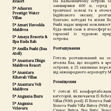
На мальовничому острові з
Resort
завширшки 400 м, серед г
5* Adaaran
тропічної зелені та в оточе
Prestige Water
Індійського океану, розта
Villas
бунгало, котеджі та вілли So
Fushi надає широкі можливост
5* Amari Havodda
будь-який смак в атмосфері к
Maldives
гармонії із чудовою при
5* Amaya Resorts &
острова.
Spa Kuda Rah
Розташування
5* Amilla Fushi (Baa
Atoll)
Готель розташований на ос
5* Anantara Dhigu
атолла Baa, що входить в арх
Maldives Resort
острови, в 25 хвилинах перел
від міжнародного аеропорту М
5* Anantara
Kihavah Villas
Розміщення
5* Anantara Veli
Maldives
У готелі 65 комфортабельн
категорій, включаючи 15 Rehen
5* Angsana Ihuru
Villas (With pool), 15 Soneva Fushi
5* Angsana
Soneva Fushi Villa Suites (With p
Velavaru
Crusoe Suites, Spa Suite, Sone