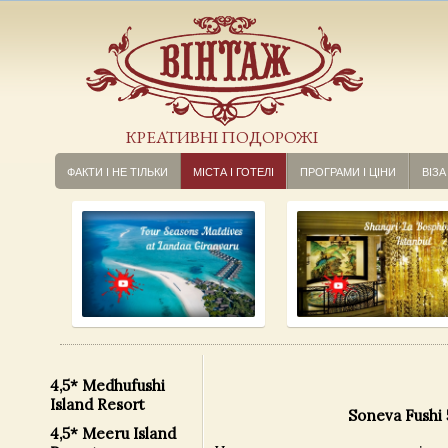
КРЕАТИВНІ ПОДОРОЖІ
ФАКТИ І НЕ ТІЛЬКИ
МІСТА І ГОТЕЛІ
ПРОГРАМИ І ЦІНИ
ВІЗА
4,5* Medhufushi
Island Resort
Soneva Fushi 
4,5* Meeru Island