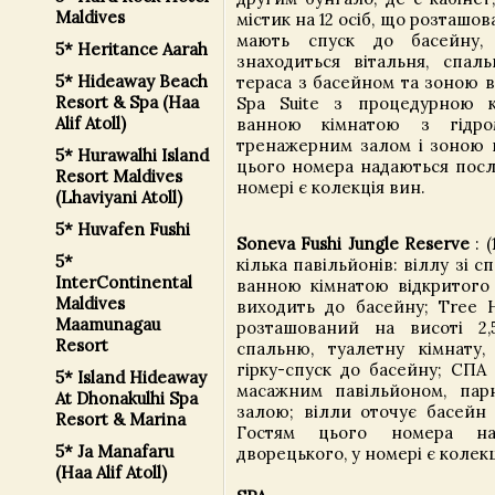
Maldives
містик на 12 осіб, що розташов
мають спуск до басейну,
5* Heritance Aarah
знаходиться вітальня, спаль
5* Hideaway Beach
тераса з басейном та зоною в
Resort & Spa (Haa
Spa Suite з процедурною к
Alif Atoll)
ванною кімнатою з гідро
тренажерним залом і зоною в
5* Hurawalhi Island
цього номера надаються посл
Resort Maldives
номері є колекція вин.
(Lhaviyani Atoll)
5* Huvafen Fushi
Soneva Fushi Jungle Reserve
: (
5*
кілька павільйонів: віллу зі с
InterContinental
ванною кімнатою відкритого 
Maldives
виходить до басейну; Tree H
Maamunagau
розташований на висоті 2
Resort
спальню, туалетну кімнату,
гірку-спуск до басейну; СПА 
5* Island Hideaway
масажним павільйоном, пар
At Dhonakulhi Spa
залою; вілли оточує басейн 
Resort & Marina
Гостям цього номера на
5* Ja Manafaru
дворецького, у номері є колекц
(Haa Alif Atoll)