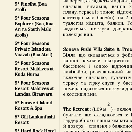
на березі, складається з двох р
5* Finolhu (Baa
спальня, вітальня, ванна к
Atoll)
плану, тераса із зоною відпоч
категорії має басейн), на 2 
5* Four Seasons
туалетна кімната, балкон. Г
Explorer (Baa, Raa,
надаються послуги дворець
Ari та South Male
колекція вин.
Atolls)
5* Four Seasons
Private Island на
Soneva Fushi Villa Suite & Tre
Voavah (Baa Atoll)
Вілла, що складається з фойє,
ванної кімнати відкритого
5* Four Seasons
басейном і зоною відпочин
Resort Maldives at
павільйон, розташований на
Kuda Huraa
включає спальню, туалетну
терасу та гірку-спуск у бас
5* Four Seasons
номера надаються послуги дво
Resort Maldives at
є колекція вин.
Landaa Giraavaru
5* Furaveri Island
2
Resort & Spa
The Retreat
: (1109 м
) - включ
бунгало, що складаються з: 
5* Gili Lankanfushi
гардеробною і ванна кімната в
Resort
й поверх - спальня з балконо
5* Hard Rock Hotel
другим бунгало, де є кабінет