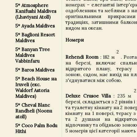
номерах – елегантні інтер'єр
5* Atmosphere
оздобленням та меблями з на
Kanifushi Maldives
оригінальними прикрасам
(Lhaviyani Atoll)
традиціях, затишними балкон
5* Ayada Maldives
видом на океан.
5* Baglioni Resort
Номери
Maldives
5* Banyan Tree
2
Maldives
Rehendi Room
: 182 м
. Розт
Vabbinfaru
на березі, включає спальн
відкритого плану, терасу 
5* Baros Maldives
зоною, садом, має вихід на п
5* Beach House на
з'єднуватися між собою.
Iruveli (екс.
Waldorf Astoria
2
Deluxe Crusoe Villa
: 235 м
Maldives)
березі, складається з 2 рівнів
5* Cheval Blanc
та туалетну кімнату на 2 повер
Randheli (Noonu
кімнату на 1 поверсі, терасу
atoll)
та 2 душами на відкритом
відпочинку та обідньою зоною,
5* Coco Palm Bodu
5 номерів цієї категорії мають
Hithi