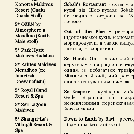
Sobah's Restaurant
- скуштува
Konotta Maldives
кухні від Шеф-кухаря Soba
Resort (Gaafu
безлюдного острова за 15
Dhaalu Atoll)
готелю
5* OZEN by
Atmosphere в
Out of the Blue
– ресторан
Maadhoo (South
індонезійської кухні. Різномані
Male Atoll)
морепродукти, а також вишук
шоколад та морозиво
5* Park Hyatt
Maldives Hadahaa
So Hands On
- японський б
керують у співпраці з шеф-ку
5* Raffles Maldives
одним із небагатьох тризір
Meradhoo (ex.
Мішлен з Японії, чий ресто
Jumeirah
список очікування майже рік
Dhevanafushi)
5* Royal Island
So Bespoke
- кулінарна майс
Resort & Spa
Gede Sujanaна на відкр
нескінченними перспективам
5* SAii Lagoon
його межами.
Maldives
Down to Earth by Ravi
- ресто
5* Shangri-La`s
південноазіатської кухні.
Villingili Resort &
Spa