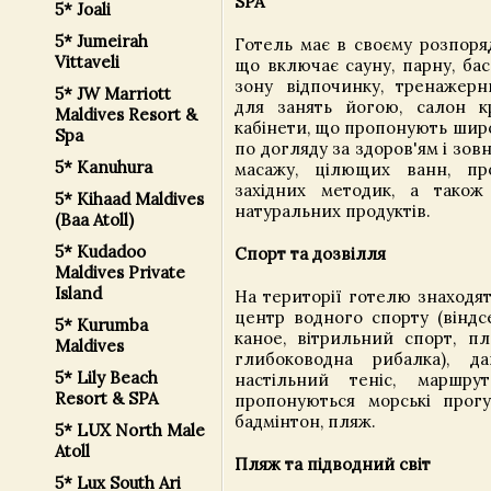
SPA
5* Joali
5* Jumeirah
Готель має в своєму розпоря
Vittaveli
що включає сауну, парну, бас
зону відпочинку, тренажерн
5* JW Marriott
для занять йогою, салон к
Maldives Resort &
кабінети, що пропонують шир
Spa
по догляду за здоров'ям і зовн
5* Kanuhura
масажу, цілющих ванн, про
західних методик, а також
5* Kihaad Maldives
натуральних продуктів.
(Baa Atoll)
5* Kudadoo
Спорт та дозвілля
Maldives Private
Island
На території готелю знаходят
центр водного спорту (віндсе
5* Kurumba
каное, вітрильний спорт, пл
Maldives
глибоководна рибалка), да
5* Lily Beach
настільний теніс, маршру
Resort & SPA
пропонуються морські прогу
бадмінтон, пляж.
5* LUX North Male
Atoll
Пляж та підводний світ
5* Lux South Ari