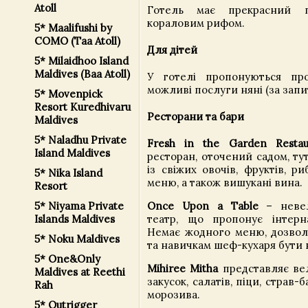
Atoll
Готель має прекрасний 
кораловим рифом.
5* Maalifushi by
COMO (Taa Atoll)
Для дітей
5* Milaidhoo Island
Maldives (Baa Atoll)
У готелі пропонуються про
можливі послуги няні (за запи
5* Movenpick
Resort Kuredhivaru
Ресторани та бари
Maldives
5* Naladhu Private
Fresh in the Garden Restau
Island Maldives
ресторан, оточений садом, ту
із свіжих овочів, фруктів, р
5* Nika Island
меню, а також вишукані вина.
Resort
Once Upon a Table
– невел
5* Niyama Private
театр, що пропонує інтерн
Islands Maldives
Немає жодного меню, дозвол
5* Noku Maldives
та навичкам шеф-кухаря бути в
5* One&Only
Mihiree Mitha
представляє вел
Maldives at Reethi
закусок, салатів, піци, страв-
Rah
морозива.
5* Outrigger