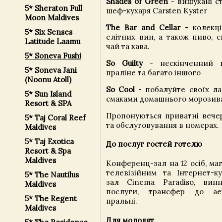
Shades of Green
- вишукані ст
5* Sheraton Full
шеф-кухаря Carsten Kyster
Moon Maldives
The Bar and Cellar
- колекці
5* Six Senses
елітних вин, а також пиво, с
Latitude Laamu
чай та кава.
5* Soneva Fushi
So Guilty
- нескінченний ш
5* Soneva Jani
праліне та багато іншого
(Noonu Atoll)
So Cool
- побалуйте своїх ла
5* Sun Island
смаками домашнього морозива
Resort & SPA
Пропонуються приватні вечері
5* Taj Coral Reef
та обслуговування в номерах.
Maldives
5* Taj Exotica
До послуг гостей готелю
Resort & Spa
Maldives
Конференц-зал на 12 осіб, маг
телевізійним та Інтернет-ку
5* The Nautilus
зал Cinema Paradiso, винн
Maldives
послуги, трансфер до ае
5* The Regent
пральні.
Maldives
Для молодят