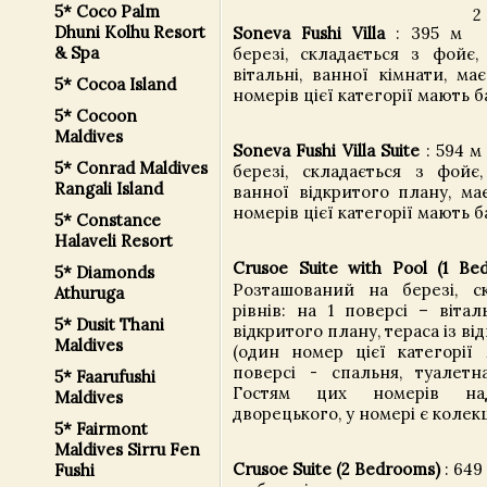
5* Coco Palm
2
Dhuni Kolhu Resort
Soneva Fushi Villa
: 395 м
& Spa
березі, складається з фойє, 
вітальні, ванної кімнати, ма
5* Cocoa Island
номерів цієї категорії мають 
5* Cocoon
Maldives
Soneva Fushi Villa Suite
: 594 
5* Conrad Maldives
березі, складається з фойє, 
Rangali Island
ванної відкритого плану, ма
номерів цієї категорії мають 
5* Constance
Halaveli Resort
Crusoe Suite with Pool (1 Be
5* Diamonds
Розташований на березі, с
Athuruga
рівнів: на 1 поверсі – вітал
5* Dusit Thani
відкритого плану, тераса із 
Maldives
(один номер цієї категорії 
поверсі - спальня, туалетна
5* Faarufushi
Гостям цих номерів над
Maldives
дворецького, у номері є колекц
5* Fairmont
Maldives Sirru Fen
Crusoe Suite (2 Bedrooms)
: 649
Fushi