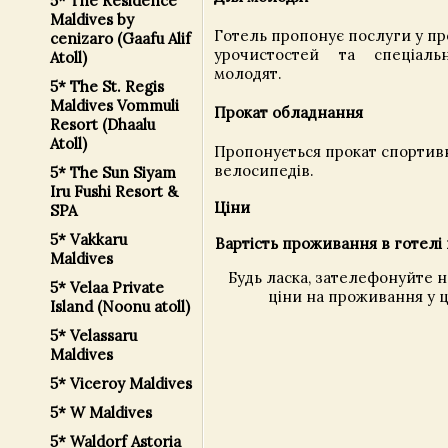
5* The Residence
Maldives by
Готель пропонує послуги у пр
cenizaro (Gaafu Alif
урочистостей та спеціал
Atoll)
молодят.
5* The St. Regis
Maldives Vommuli
Прокат обладнання
Resort (Dhaalu
Atoll)
Пропонується прокат спортив
велосипедів.
5* The Sun Siyam
Iru Fushi Resort &
Ціни
SPA
5* Vakkaru
Вартість проживання в готелі 
Maldives
Будь ласка, зателефонуйте 
5* Velaa Private
ціни на проживання у ц
Island (Noonu atoll)
5* Velassaru
Maldives
5* Viceroy Maldives
5* W Maldives
5* Waldorf Astoria