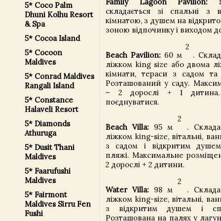
Family Lagoon Pavilion: 
5* Coco Palm
складається зі спальні з 
Dhuni Kolhu Resort
кімнатою, з душем на відкритом
& Spa
зоною відпочинку і виходом д
5* Cocoa Island
2
5* Cocoon
Beach Pavilion:
60 м
. Склад
Maldives
ліжком king size або двома л
кімнати, тераси з садом та
5* Conrad Maldives
Розташований у саду. Макси
Rangali Island
– 2 дорослі + 1 дитина
5* Constance
поєднуватися.
Halaveli Resort
2
5* Diamonds
Beach Villa:
95 м
. Складає
Athuruga
ліжком king-size, вітальні, ва
з садом і відкритим душем
5* Dusit Thani
пляжі. Максимальне розміщен
Maldives
2 дорослі + 2 дитини.
5* Faarufushi
Maldives
2
Water Villa:
98 м
. Складає
5* Fairmont
ліжком king-size, вітальні, ва
Maldives Sirru Fen
з відкритим душем і сп
Fushi
Розташована на палях у лагуні