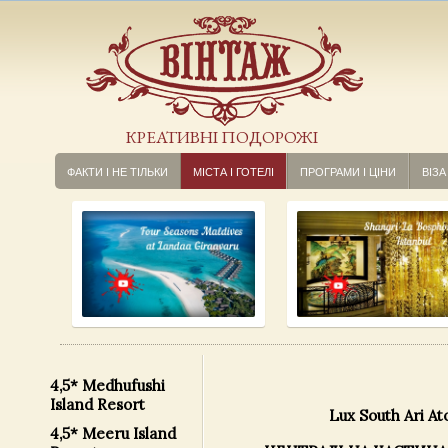
КРЕАТИВНІ ПОДОРОЖІ
ФАКТИ І НЕ ТІЛЬКИ
МІСТА І ГОТЕЛІ
ПРОГРАМИ І ЦІНИ
ВІЗА
4,5* Medhufushi
Island Resort
Lux South Ari Ato
4,5* Meeru Island