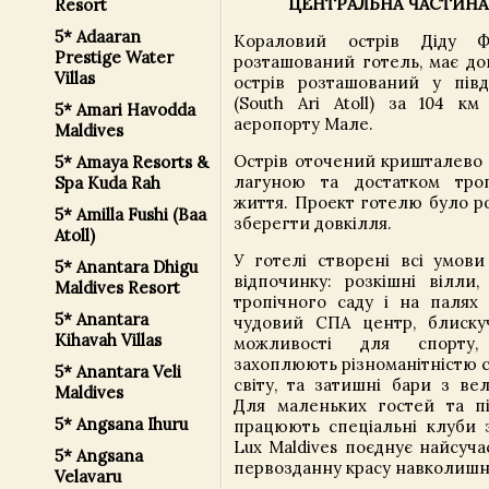
ЦЕНТРАЛЬНА ЧАСТИНА
Resort
5* Adaaran
Кораловий острів Діду Ф
Prestige Water
розташований готель, має дов
Villas
острів розташований у пів
(South Ari Atoll) за 104 км
5* Amari Havodda
аеропорту Мале.
Maldives
Острів оточений кришталево
5* Amaya Resorts &
лагуною та достатком троп
Spa Kuda Rah
життя. Проект готелю було р
5* Amilla Fushi (Baa
зберегти довкілля.
Atoll)
У готелі створені всі умови
5* Anantara Dhigu
відпочинку: розкішні вілли,
Maldives Resort
тропічного саду і на палях 
5* Anantara
чудовий СПА центр, блискуч
Kihavah Villas
можливості для спорту,
захоплюють різноманітністю ст
5* Anantara Veli
світу, та затишні бари з ве
Maldives
Для маленьких гостей та під
5* Angsana Ihuru
працюють спеціальні клуби з
Lux Maldives поєднує найсуч
5* Angsana
первозданну красу навколишн
Velavaru