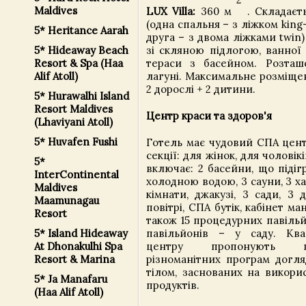
Maldives
LUX Villa:
360 м
. Складаєт
(одна спальня – з ліжком king-
5* Heritance Aarah
друга – з двома ліжками twin)
зі скляною підлогою, ванної 
5* Hideaway Beach
тераси з басейном. Розташ
Resort & Spa (Haa
лагуні. Максимальне розміщен
Alif Atoll)
2 дорослі + 2 дитини.
5* Hurawalhi Island
Resort Maldives
Центр краси та здоров'я
(Lhaviyani Atoll)
5* Huvafen Fushi
Готель має чудовий СПА цент
секції: для жінок, для чоловік
5*
включає: 2 басейни, що підіг
InterContinental
холодною водою, 3 сауни, 3 х
Maldives
кімнати, джакузі, 3 сади, 3 
Maamunagau
повітрі, СПА бутік, кабінет м
Resort
також 15 процедурних павільйон
павільйонів – у саду. Квал
5* Island Hideaway
центру пропонують ш
At Dhonakulhi Spa
різноманітних програм догля
Resort & Marina
тілом, заснованих на викори
5* Ja Manafaru
продуктів.
(Haa Alif Atoll)