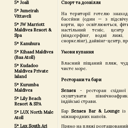
Спорт та дозвілля
5* Joali
5* Jumeirah
На території готелю знаходя
Vittaveli
басейни (один — з підсвічув
корти, що освітлюються, фітн
5* JW Marriott
настільний теніс, центр
Maldives Resort &
(віндсерфінг, водні лижі, 
Spa
сноркелінг), дайвінг-центр, п
5* Kanuhura
Умови купання
5* Kihaad Maldives
(Baa Atoll)
Власний піщаний пляж, чуд
5* Kudadoo
чисте море.
Maldives Private
Island
Ресторани та бари
5* Kurumba
Maldives
Senses
- ресторан східної
скуштувати північноафрика
5* Lily Beach
індійські страви.
Resort & SPA
Бар
Senses Bar & Lounge
із
5* LUX North Male
міжнародних напоїв.
Atoll
5* Lux South Ari
Прямо на пляжі розташовани