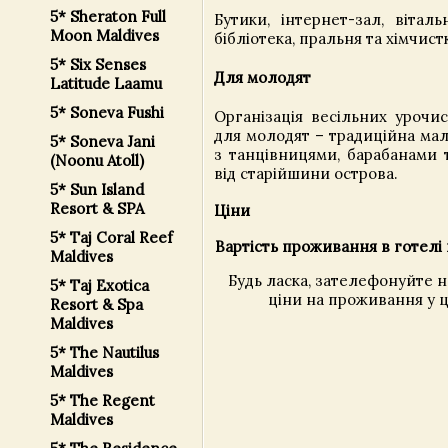
5* Sheraton Full
Бутики, інтернет-зал, віталь
Moon Maldives
бібліотека, пральня та хімчист
5* Six Senses
Для молодят
Latitude Laamu
5* Soneva Fushi
Організація весільних урочи
для молодят – традиційна мал
5* Soneva Jani
з танцівницями, барабанами 
(Noonu Atoll)
від старійшини острова.
5* Sun Island
Resort & SPA
Ціни
5* Taj Coral Reef
Вартість проживання в готелі 
Maldives
Будь ласка, зателефонуйте 
5* Taj Exotica
ціни на проживання у ц
Resort & Spa
Maldives
5* The Nautilus
Maldives
5* The Regent
Maldives