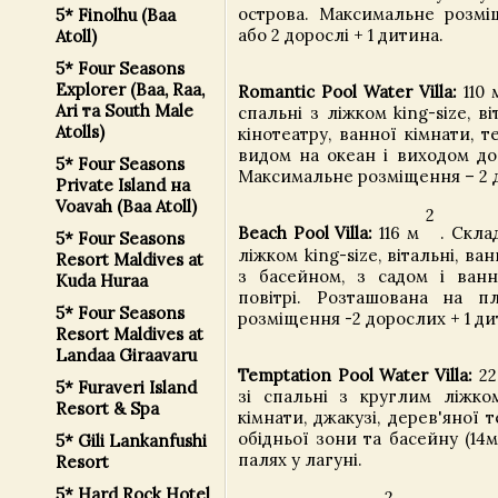
острова. Максимальне розмі
5* Finolhu (Baa
або 2 дорослі + 1 дитина.
Atoll)
5* Four Seasons
Explorer (Baa, Raa,
Romantic Pool Water Villa:
110
Ari та South Male
спальні з ліжком king-size, в
Atolls)
кінотеатру, ванної кімнати, 
видом на океан і виходом до
5* Four Seasons
Максимальне розміщення – 2 д
Private Island на
Voavah (Baa Atoll)
2
Beach Pool Villa:
116 м
. Склад
5* Four Seasons
ліжком king-size, вітальні, ва
Resort Maldives at
з басейном, з садом і ван
Kuda Huraa
повітрі. Розташована на п
5* Four Seasons
розміщення -2 дорослих + 1 ди
Resort Maldives at
Landaa Giraavaru
Temptation Pool Water Villa:
22
5* Furaveri Island
зі спальні з круглим ліжком
Resort & Spa
кімнати, джакузі, дерев'яної 
обідньої зони та басейну (14
5* Gili Lankanfushi
палях у лагуні.
Resort
5* Hard Rock Hotel
2