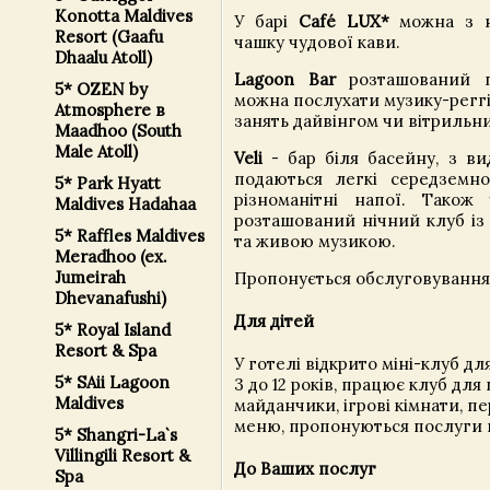
Konotta Maldives
У барі
Café LUX*
можна з н
Resort (Gaafu
чашку чудової кави.
Dhaalu Atoll)
Lagoon Bar
розташований п
5* OZEN by
можна послухати музику-реггі
Atmosphere в
занять дайвінгом чи вітрильн
Maadhoo (South
Male Atoll)
Veli
- бар біля басейну, з ви
подаються легкі середземно
5* Park Hyatt
різноманітні напої. Також
Maldives Hadahaa
розташований нічний клуб із
5* Raffles Maldives
та живою музикою.
Meradhoo (ex.
Jumeirah
Пропонується обслуговування
Dhevanafushi)
Для дітей
5* Royal Island
Resort & Spa
У готелі відкрито міні-клуб для
5* SAii Lagoon
3 до 12 років, працює клуб для п
Maldives
майданчики, ігрові кімнати, п
меню, пропонуються послуги н
5* Shangri-La`s
Villingili Resort &
До Ваших послуг
Spa