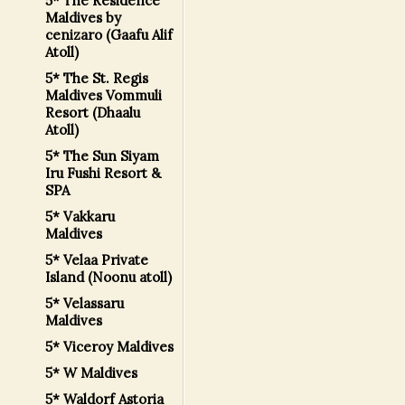
5* The Residence
Maldives by
cenizaro (Gaafu Alif
Atoll)
5* The St. Regis
Maldives Vommuli
Resort (Dhaalu
Atoll)
5* The Sun Siyam
Iru Fushi Resort &
SPA
5* Vakkaru
Maldives
5* Velaa Private
Island (Noonu atoll)
5* Velassaru
Maldives
5* Viceroy Maldives
5* W Maldives
5* Waldorf Astoria