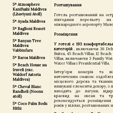
5* Atmosphere
Розташування
Kanifushi Maldives
(Lhaviyani Atoll)
Готель розташований на остр
півгодини перельоту на 
5* Ayada Maldives
міжнародного аеропорту Мале
5* Baglioni Resort
Maldives
Розміщення
5* Banyan Tree
У готелі є 193 комфортабель
Maldives
категорій
, включаючи 36 Delu
Vabbinfaru
Suites, 45 Beach Villas, 12 Beach
5* Baros Maldives
Villas, включаючи 3 Family Wate
Water Villas і Presidential Villa.
5* Beach House на
Iruveli (екс.
Інтер'єри номерів та ві
Waldorf Astoria
витонченим смаком: оздоблен
Maldives)
місцевого дерева та тканин,
вишукані елементи декору, з 
5* Cheval Blanc
виходять до лагуни, відкр
Randheli (Noonu
краєвид на океан та тр
atoll)
рекомендується розміщення 
5* Coco Palm Bodu
років у віллах, розташованих 
Hithi