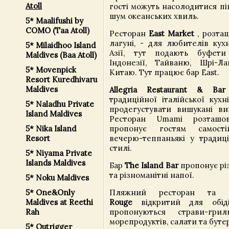
Atoll
гості можуть насолодитися пі
шум океанських хвиль.
5* Maalifushi by
COMO (Taa Atoll)
Ресторан
East Market
, розта
лагуні, - для любителів кухн
5* Milaidhoo Island
Азії, тут подають буфети
Maldives (Baa Atoll)
Індонезії, Тайваню, Шрі-Л
5* Movenpick
Китаю. Тут працює бар East.
Resort Kuredhivaru
Maldives
Allegria Restaurant & Bar
традиційної італійської кух
5* Naladhu Private
продегустувати вишукані вин
Island Maldives
Ресторан Umami розташо
5* Nika Island
пропонує гостям самості
Resort
вечерю-теппаньякі у традиц
стилі.
5* Niyama Private
Islands Maldives
Бар
The Island Bar
пропонує різ
та різноманітні напої.
5* Noku Maldives
5* One&Only
Пляжний ресторан т
Maldives at Reethi
Rouge
відкритий для обіді
Rah
пропонуються страви-гри
морепродуктів, салати та буте
5* Outrigger