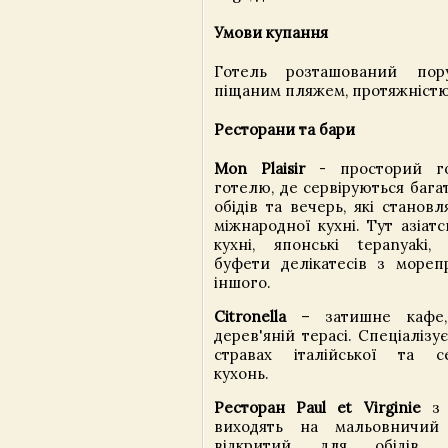
Умови купання
Готель розташований пор
піщаним пляжем, протяжністю 
Ресторани та бари
Mon Plaisir
- просторий го
готелю, де сервіруються багат
обідів та вечерь, які становл
міжнародної кухні. Тут азіат
кухні, японські tepanyaki, 
буфети делікатесів з морепр
іншого.
Citronella
– затишне кафе,
дерев'яній терасі. Спеціаліз
стравах італійської та се
кухонь.
Ресторан Paul et Virginie
з 
виходять на мальовничий
відкритий для обідів