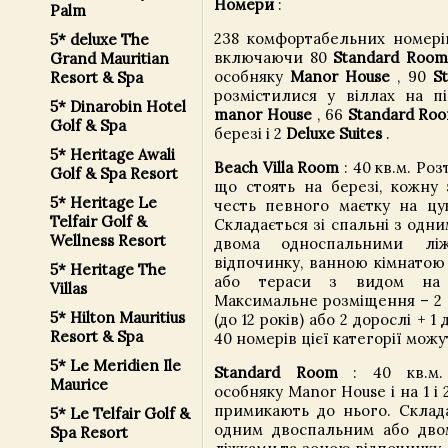
Номери
:
Palm
238 комфортабельних номерів
5* deluxe The
включаючи 80
Standard Room
Grand Mauritian
особняку
Manor House
, 90
S
Resort & Spa
розмістилися у віллах на пі
5* Dinarobin Hotel
manor House
, 66
Standard Ro
Golf & Spa
березі і 2
Deluxe Suites
.
5* Heritage Awali
Beach Villa Room
: 40 кв.м. Роз
Golf & Spa Resort
що стоять на березі, кожну 
5* Heritage Le
честь певного маєтку на цук
Telfair Golf &
Складається зі спальні з одн
Wellness Resort
двома односпальними лі
відпочинку, ванною кімнатою
5* Heritage The
або тераси з видом на 
Villas
Максимальне розміщення – 2 
5* Hilton Mauritius
(до 12 років) або 2 дорослі + 1 
Resort & Spa
40 номерів цієї категорії можу
5* Le Meridien Ile
Standard Room
: 40 кв.м.
Maurice
особняку Manor House і на 1 і 
примикають до нього. Склада
5* Le Telfair Golf &
одним двоспальним або дво
Spa Resort