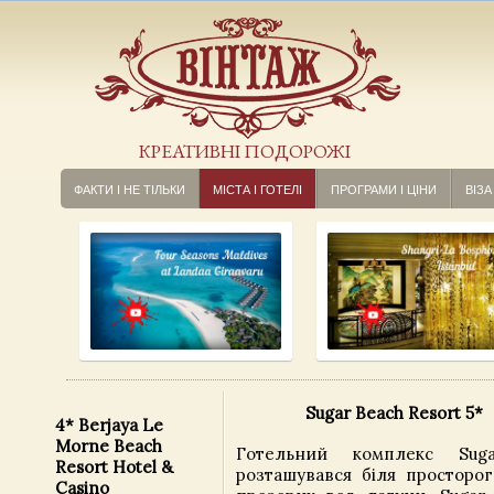
КРЕАТИВНІ ПОДОРОЖІ
ФАКТИ І НЕ ТІЛЬКИ
МІСТА І ГОТЕЛІ
ПРОГРАМИ І ЦІНИ
ВІЗА
Sugar Beach Resort 5*
4* Berjaya Le
Morne Beach
Готельний комплекс Sug
Resort Hotel &
розташувався біля просторог
Casino