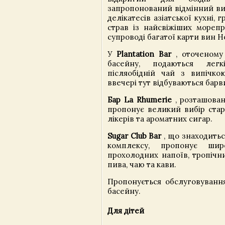
запропонований відмінний виб
делікатесів азіатської кухні, 
страв із найсвіжіших морепр
супроводі багатої карти вин Н
У
Plantation Bar
, оточеному
басейну, подаються легк
післяобідній чай з випічкою
ввечері тут відбуваються барв
Бар La Rhumerie
, розташован
пропонує великий вибір старо
лікерів та ароматних сигар.
Sugar Club Bar
, що знаходитьс
комплексу, пропонує шир
прохолодних напоїв, тропічни
пива, чаю та кави.
Пропонується обслуговування
басейну.
Для дітей