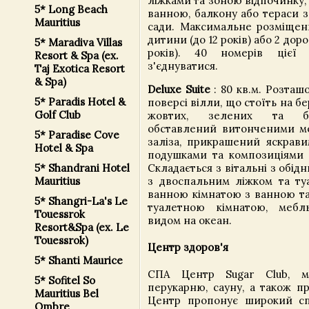
ліжками та зоною відпочинку,
5* Long Beach
ванною, балкону або тераси з
Mauritius
сади. Максимальне розміщенн
дитини (до 12 років) або 2 доро
5* Maradiva Villas
років). 40 номерів цієї 
Resort & Spa (ex.
з'єднуватися.
Taj Exotica Resort
& Spa)
Deluxe Suite
: 80 кв.м. Розта
5* Paradis Hotel &
поверсі вілли, що стоїть на б
Golf Club
жовтих, зелених та бл
обставлений витонченими м
5* Paradise Cove
заліза, прикрашений яскрав
Hotel & Spa
подушками та композиціями з
5* Shandrani Hotel
Складається з вітальні з обід
Mauritius
з двоспальним ліжком та ту
ванною кімнатою з ванною та
5* Shangri-La's Le
туалетною кімнатою, мебл
Touessrok
видом на океан.
Resort&Spa (ex. Le
Touessrok)
Центр здоров'я
5* Shanti Maurice
СПА Центр Sugar Club, м
5* Sofitel So
перукарню, сауну, а також пр
Mauritius Bel
Центр пропонує широкий сп
Ombre