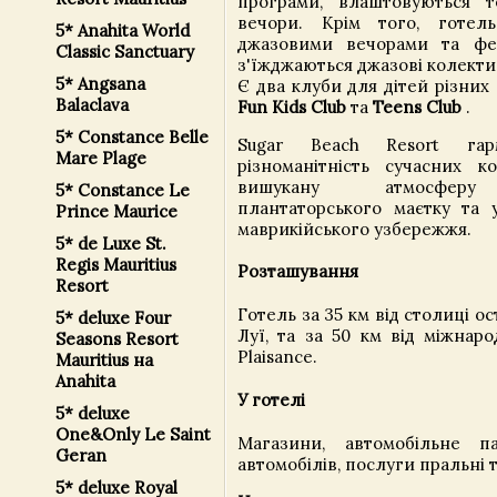
програми, влаштовуються т
вечори. Крім того, готел
5* Anahita World
джазовими вечорами та фес
Classic Sanctuary
з'їжджаються джазові колектив
5* Angsana
Є два клуби для дітей різних 
Balaclava
Fun Kids Club
та
Teens Club
.
5* Constance Belle
Sugar Beach Resort гар
Mare Plage
різноманітність сучасних к
вишукану атмосферу 
5* Constance Le
плантаторського маєтку та у
Prince Maurice
маврикійського узбережжя.
5* de Luxe St.
Regis Mauritius
Розташування
Resort
Готель за 35 км від столиці ос
5* deluxe Four
Луї, та за 50 км від міжнар
Seasons Resort
Plaisance.
Mauritius на
Anahita
У готелі
5* deluxe
One&Only Le Saint
Магазини, автомобільне па
Geran
автомобілів, послуги пральні т
5* deluxe Royal