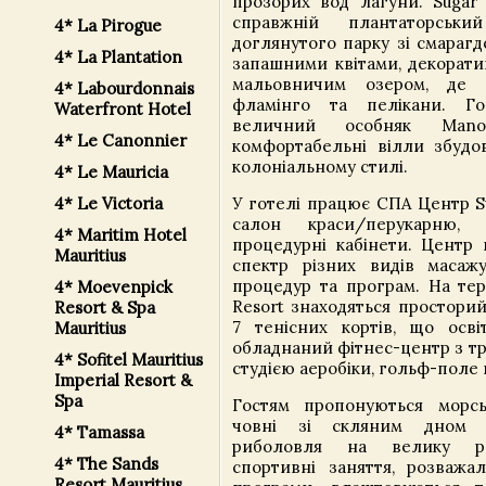
прозорих вод лагуни. Sugar 
справжній плантаторськ
4* La Pirogue
доглянутого парку зі смараг
4* La Plantation
запашними квітами, декорати
мальовничим озером, де 
4* Labourdonnais
фламінго та пелікани. Г
Waterfront Hotel
величний особняк Ma
4* Le Canonnier
комфортабельні вілли збудо
колоніальному стилі.
4* Le Mauricia
У готелі працює СПА Центр Su
4* Le Victoria
салон краси/перукарню,
4* Maritim Hotel
процедурні кабінети. Центр
Mauritius
спектр різних видів масажу
процедур та програм. На тер
4* Moevenpick
Resort знаходяться просторий
Resort & Spa
7 тенісних кортів, що осві
Mauritius
обладнаний фітнес-центр з т
4* Sofitel Mauritius
студією аеробіки, гольф-поле 
Imperial Resort &
Spa
Гостям пропонуються морсь
човні зі скляним дном т
4* Tamassa
риболовля на велику риб
4* The Sands
спортивні заняття, розважал
Resort Mauritius