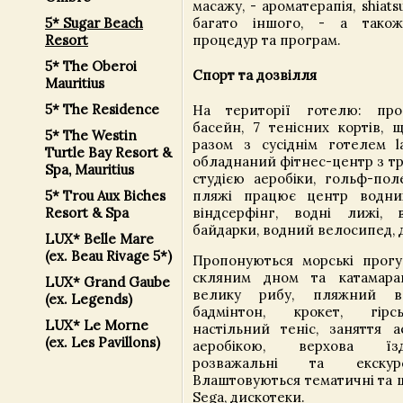
масажу, - ароматерапія, shiats
5* Sugar Beach
багато іншого, - а також
Resort
процедур та програм.
5* The Oberoi
Спорт та дозвілля
Mauritius
5* The Residence
На території готелю: про
басейн, 7 тенісних кортів, 
5* The Westin
разом з сусіднім готелем la
Turtle Bay Resort &
обладнаний фітнес-центр з т
Spa, Mauritius
студією аеробіки, гольф-пол
5* Trou Aux Biches
пляжі працює центр водни
Resort & Spa
віндсерфінг, водні лижі, 
байдарки, водний велосипед, 
LUX* Belle Mare
(ex. Beau Rivage 5*)
Пропонуються морські прогу
скляним дном та катамара
LUX* Grand Gaube
велику рибу, пляжний во
(ex. Legends)
бадмінтон, крокет, гірс
LUX* Le Morne
настільний теніс, заняття а
(ex. Les Pavillons)
аеробікою, верхова їзд
розважальні та екскурс
Влаштовуються тематичні та 
Sega, дискотеки.