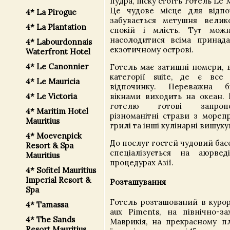
пудра, піску стоїть готель Le M
Це чудове місце для відпо
4* La Pirogue
забувається метушня велик
4* La Plantation
спокій і млість. Тут мо
насолодитися всіма принад
4* Labourdonnais
екзотичному острові.
Waterfront Hotel
4* Le Canonnier
Готель має затишні номери,
категорії suite, де є все
4* Le Mauricia
відпочинку. Переважна б
вікнами виходить на океан. 
4* Le Victoria
готелю готові запроп
4* Maritim Hotel
різноманітні страви з морепр
Mauritius
грилі та інші кулінарні вишуку
4* Moevenpick
До послуг гостей чудовий бас
Resort & Spa
спеціалізується на аюрвед
Mauritius
процедурах Азії.
4* Sofitel Mauritius
Imperial Resort &
Розташування
Spa
Готель розташований в курор
4* Tamassa
aux Piments, на північно-за
4* The Sands
Маврикія, на прекрасному пл
Resort Mauritius