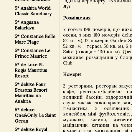
їзди від аеропорту і 15 хвилин
Луї.
5* Anahita World
Classic Sanctuary
Розміщення
5* Angsana
Balaclava
У готелі 198 номерів, що вих
океан, з них 180 номерів del
5* Constance Belle
52 кв. м), 12 номерів Garden 
Mare Plage
52 кв. м + тераса 50 кв. м), 6 
5* Constance Le
Suite (площа - 130 кв. м). Дл
Prince Maurice
можливе розміщення у блоці 
Club.
5* de Luxe St.
Regis Mauritius
Номери
Resort
5* deluxe Four
2 ресторани, ресторан-закус
Seasons Resort
кафе, ресторан-барбекю н
Mauritius на
великий басейн, оздоровчий
Anahita
сауна, масаж, салон краси, зал
гімнастика, 2 освітлених
5* deluxe
волейбол, міні-футбол, теніс
One&Only Le Saint
музикою, казино, дитячи
Geran
майданчик, катання на човна
5* deluxe Royal
кімната для малювання, віде