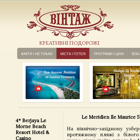
КРЕАТИВНІ ПОДОРОЖІ
ФАКТИ І НЕ ТІЛЬКИ
МІСТА І ГОТЕЛІ
ПРОГРАМИ І ЦІНИ
ВІЗА
Le Meridien Ile Maurice 5
4* Berjaya Le
Morne Beach
На північно-західному узбер
Resort Hotel &
протяжному пляжі з білого
Casino