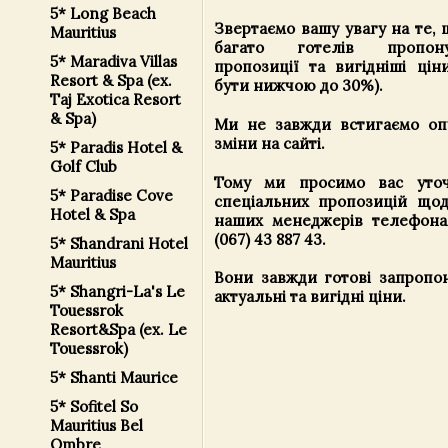
5* Long Beach
Звертаємо вашу увагу на те,
Mauritius
багато готелів пропону
5* Maradiva Villas
пропозиції та вигідніші цін
Resort & Spa (ex.
бути нижчою до 30%).
Taj Exotica Resort
& Spa)
Ми не завжди встигаємо опу
зміни на сайті.
5* Paradis Hotel &
Golf Club
Тому ми просимо вас уточ
5* Paradise Cove
спеціальних пропозицій що
Hotel & Spa
наших менеджерів телефонам
(067) 43 887 43.
5* Shandrani Hotel
Mauritius
Вони завжди готові запропон
5* Shangri-La's Le
актуальні та вигідні ціни.
Touessrok
Resort&Spa (ex. Le
Touessrok)
5* Shanti Maurice
5* Sofitel So
Mauritius Bel
Ombre