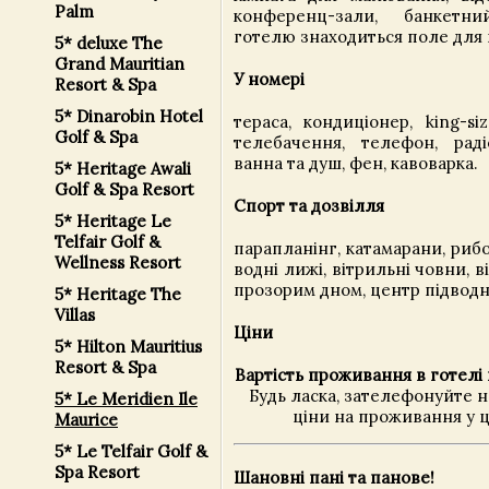
Palm
конференц-зали, банкетн
готелю знаходиться поле для г
5* deluxe The
Grand Mauritian
У номері
Resort & Spa
5* Dinarobin Hotel
тераса, кондиціонер, king-si
Golf & Spa
телебачення, телефон, радіо
ванна та душ, фен, кавоварка.
5* Heritage Awali
Golf & Spa Resort
Спорт та дозвілля
5* Heritage Le
Telfair Golf &
парапланінг, катамарани, риб
Wellness Resort
водні лижі, вітрильні човни, в
прозорим дном, центр підводн
5* Heritage The
Villas
Ціни
5* Hilton Mauritius
Resort & Spa
Вартість проживання в готелі 
Будь ласка, зателефонуйте 
5* Le Meridien Ile
ціни на проживання у ц
Maurice
5* Le Telfair Golf &
Spa Resort
Шановні пані та панове!