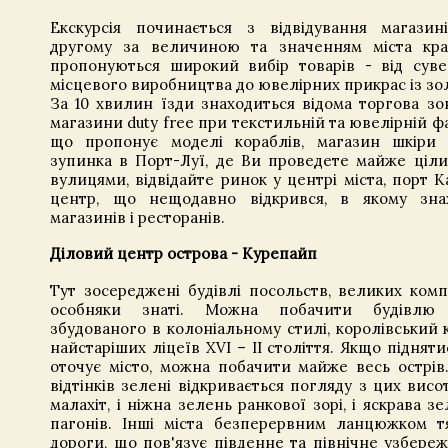
Екскурсія починається з відвідування магазин
другому за величиною та значенням міста кра
пропонуються широкий вибір товарів - від сувен
місцевого виробництва до ювелірних прикрас із зол
За 10 хвилин їзди знаходиться відома торгова зон
магазини duty free при текстильній та ювелірній ф
що пропонує моделі кораблів, магазин шкіри 
зупинка в Порт-Луї, де Ви проведете майже ціли
вулицями, відвідайте ринок у центрі міста, порт К
центр, що нещодавно відкрився, в якому знах
магазинів і ресторанів.
Діловий центр острова - Курепайп
Тут зосереджені будівлі посольств, великих комп
особняки знаті. Можна побачити будівлю м
збудованого в колоніальному стилі, королівський 
найстаріших ліцеїв XVI – II століття. Якщо піднят
оточує місто, можна побачити майже весь острів.
відтінків зелені відкривається погляду з цих висот:
малахіт, і ніжна зелень ранкової зорі, і яскрава 
пагонів. Інші міста безперервним ланцюжком т
дороги, що пов'язує південне та північне узбереж