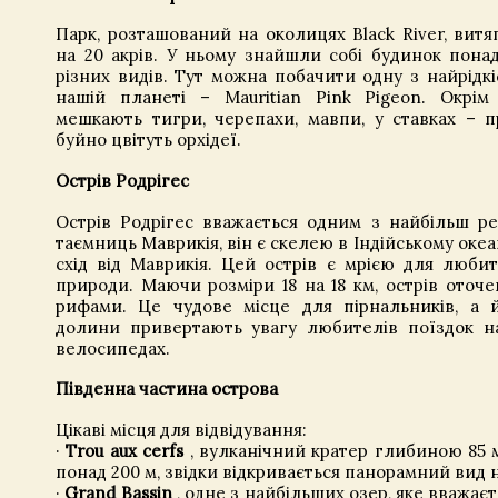
Парк, розташований на околицях Black River, витя
на 20 акрів. У ньому знайшли собі будинок понад
різних видів. Тут можна побачити одну з найрідкі
нашій планеті – Mauritian Pink Pigeon. Окрім
мешкають тигри, черепахи, мавпи, у ставках – п
буйно цвітуть орхідеї.
Острів Родрігес
Острів Родрігес вважається одним з найбільш р
таємниць Маврикія, він є скелею в Індійському океа
схід від Маврикія. Цей острів є мрією для люби
природи. Маючи розміри 18 на 18 км, острів оточ
рифами. Це чудове місце для пірнальників, а 
долини привертають увагу любителів поїздок н
велосипедах.
Південна частина острова
Цікаві місця для відвідування:
·
Trou aux cerfs
, вулканічний кратер глибиною 85 м
понад 200 м, звідки відкривається панорамний вид н
·
Grand Bassin
, одне з найбільших озер, яке вважає