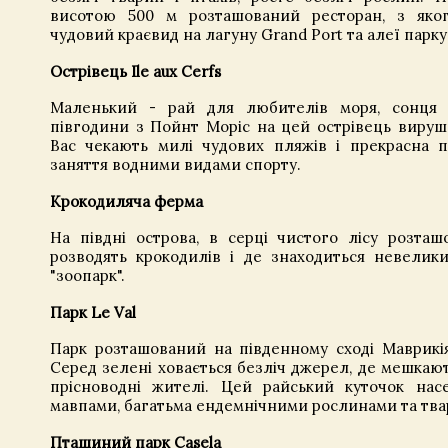
висотою 500 м розташований ресторан, з яког
чудовий краєвид на лагуну Grand Port та алеї парку
Острівець Ile aux Cerfs
Маленький - рай для любителів моря, сонця т
півгодини з Пойнт Моріс на цей острівець вируш
Вас чекають милі чудових пляжів і прекрасна п
заняття водними видами спорту.
Крокодиляча ферма
На півдні острова, в серці чистого лісу розташ
розводять крокодилів і де знаходиться невелик
"зоопарк".
Парк Le Val
Парк розташований на південному сході Маврикія
Серед зелені ховається безліч джерел, де мешкают
прісноводні жителі. Цей райський куточок нас
мавпами, багатьма ендемнічними рослинами та тв
Пташиний парк Casela