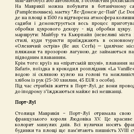
міні-автобусі або автомобілі, з особистим російськ
На Маврикії можна побувати в ботанічному са
(Pamplemousses), маєтку "Ле-Домен-де-Пай" (Le Doma
де на площі в 1500 га відтворена атмосфера колишн
садиби і демонструється весь процес приготув
обробки цукрового декору - від обробки цукру. 
маршрути: Майбур та Кьюрпайп (невеликі міста 
стилі, куди туристи приїжджають в основному
«Оленячий острів» (Ile aux Cerfs) — ідилічне мі
пляжами та прозорою лагуною, де займаються па
підводним плаванням.
Крім того: круїз на «піратській шхуні», плавання н
Safari», поїздка в крокодил розплідник «La Vanille
водою зі скляною кулею на голові та можливіс
хлібом із рук (25-30 хвилин, 45 EUR з особи).
Під час стрибків життя в Порт-Луї, де вони провод
до іподрому з'їжджаються майже всі мешканці.
Порт-Луї
Столиця Маврикія – Порт-Луї отримала свою 
французького короля Людовіка XV. Це красиве
колорит минулих днів. Всі вулички носять фран
будинки та площі ще пам'ятають пишність XVIII с