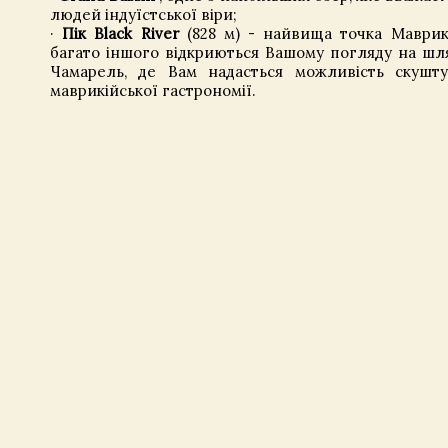
людей індуїстської віри;
·
Пік Black River
(828 м) - найвища точка Маврикі
багато іншого відкриються Вашому погляду на шл
Чамарель, де Вам надасться можливість скушт
маврикійської гастрономії.