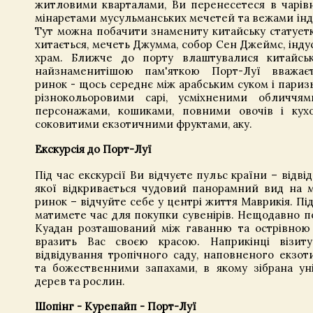
житловими кварталами, Ви перенесетеся в чарівн
мінаретами мусульманських мечетей та вежами інду
Тут можна побачити знамениту китайську статует
хитається, мечеть Джумма, собор Сен Джеймс, інду
храм. Ближче до порту влаштувалися китайськ
найзнаменитішою пам'яткою Порт-Луї вважаєт
ринок - щось середнє між арабським суком і париз
різнокольоровими сарі, усміхненими обличчям
персонажами, кошиками, повними овочів і кух
соковитими екзотичними фруктами, аку.
Екскурсія до Порт-Луї
Під час екскурсії Ви відчуєте пульс країни – відві
якої відкривається чудовий панорамний вид на м
ринок – відчуйте себе у центрі життя Маврикія. Під
матимете час для покупки сувенірів. Нещодавно 
Куадан розташований між гаванню та острівною 
вразить Вас своєю красою. Наприкінці візит
відвідування тропічного саду, наповненого екзо
та божественними запахами, в якому зібрана уні
дерев та рослин.
Шопінг - Курепайп - Порт-Луї