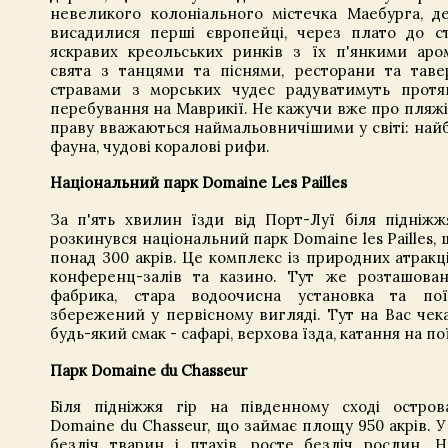
невеликого колоніального містечка Маебурга, де
висадилися перші європейці, через плато до ст
яскравих креольських ринків з їх п'янкими аром
свята з танцями та піснями, ресторани та тав
стравами з морських чудес радуватимуть протя
перебування на Маврикії. Не кажучи вже про пляжі 
праву вважаються наймальовничішими у світі: най
фауна, чудові коралові рифи.
Національний парк Domaine Les Pailles
За п'ять хвилин їзди від Порт-Луї біля підніжж
розкинувся національний парк Domaine les Pailles,
понад 300 акрів. Це комплекс із природних атракці
конференц-залів та казино. Тут же розташован
фабрика, стара водоочисна установка та поїз
збережений у первісному вигляді. Тут на Вас чек
будь-який смак - сафарі, верхова їзда, катання на поїз
Парк Domaine du Chasseur
Біля підніжжя гір на південному сході остро
Domaine du Chasseur, що займає площу 950 акрів. 
безліч тварин і птахів, росте безліч рослин. 