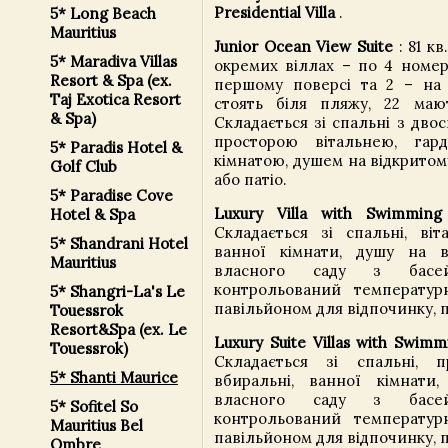
Presidential Villa
.
5* Long Beach
Mauritius
Junior Ocean View Suite
: 81 к
5* Maradiva Villas
окремих віллах – по 4 номер
Resort & Spa (ex.
першому поверсі та 2 – на 
Taj Exotica Resort
стоять біля пляжу, 22 маю
& Spa)
Складається зі спальні з дво
просторою вітальнею, гар
5* Paradis Hotel &
кімнатою, душем на відкритом
Golf Club
або патіо.
5* Paradise Cove
Luxury Villa with Swimming
Hotel & Spa
Складається зі спальні, віта
5* Shandrani Hotel
ванної кімнати, душу на ві
Mauritius
власного саду з басе
контрольований температур
5* Shangri-La's Le
павільйоном для відпочинку, 
Touessrok
Resort&Spa (ex. Le
Luxury Suite Villas with Swimm
Touessrok)
Складається зі спальні, пр
5* Shanti Maurice
вбиральні, ванної кімнати
власного саду з басе
5* Sofitel So
контрольований температур
Mauritius Bel
павільйоном для відпочинку, 
Ombre