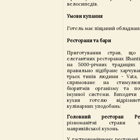
велосипедів.
Умови купання
Готель має піщаний обладнан
Ресторани та бари
Приготування страв, що
елегантних ресторанах Shanti
на 5000-річних традиціях
правильно підібране харчува
трьох типів людини - Vata, 
спрямоване на стимулюв
біоритмів організму та п
імунної системи. Виходячи
кухня готелю відрізняє
кулінарних уподобань:
Головний ресторан Peb
різноманітні страви 
маврикійської кухонь.
У гастрономічному ресторан