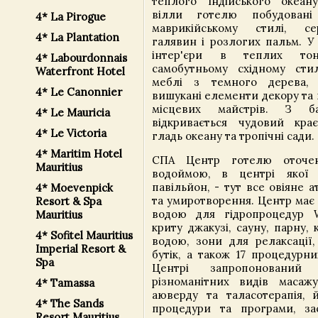
теплого Індійського океан
вілли готелю побудовані
4* La Pirogue
маврикійському стилі, с
4* La Plantation
галявин і розлогих пальм. У
інтер'єри в теплих тон
4* Labourdonnais
самобутньому східному сти
Waterfront Hotel
меблі з темного дерева, м
4* Le Canonnier
вишукані елементи декору та
місцевих майстрів. З б
4* Le Mauricia
відкривається чудовий кра
4* Le Victoria
гладь океану та тропічні сади.
4* Maritim Hotel
СПА Центр готелю оточе
Mauritius
водоймою, в центрі якої
павільйон, - тут все овіяне
4* Moevenpick
та умиротворення. Центр має
Resort & Spa
водою для гідропроцедур W
Mauritius
криту джакузі, сауну, парну,
4* Sofitel Mauritius
водою, зони для релаксації,
Imperial Resort &
бутік, а також 17 процедурни
Spa
Центрі запропонований
різноманітних видів масаж
4* Tamassa
аюверду та таласотерапія, й
4* The Sands
процедури та програми, за
Resort Mauritius