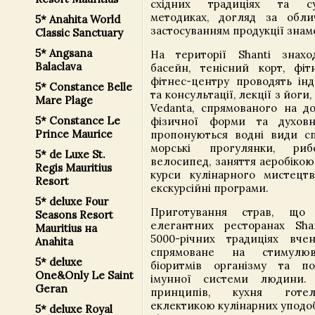
східних традиціях та су
методиках, догляд за обли
5* Anahita World
застосуванням продукції знаме
Classic Sanctuary
5* Angsana
На території Shanti знахо
Balaclava
басейн, тенісний корт, фітн
фітнес-центру проводять інд
5* Constance Belle
та консультації, лекції з йоги
Mare Plage
Vedanta, спрямованого на до
5* Constance Le
фізичної форми та духовн
Prince Maurice
пропонуються водні види спо
морські прогулянки, риб
5* de Luxe St.
велосипед, заняття аеробікою
Regis Mauritius
курси кулінарного мистецтв
Resort
екскурсійні програми.
5* deluxe Four
Приготування страв, що
Seasons Resort
елегантних ресторанах Sha
Mauritius на
5000-річних традиціях вче
Anahita
спрямоване на стимулюв
5* deluxe
біоритмів організму та п
One&Only Le Saint
імунної системи людини.
Geran
принципів, кухня готел
еклектикою кулінарних уподо
5* deluxe Royal