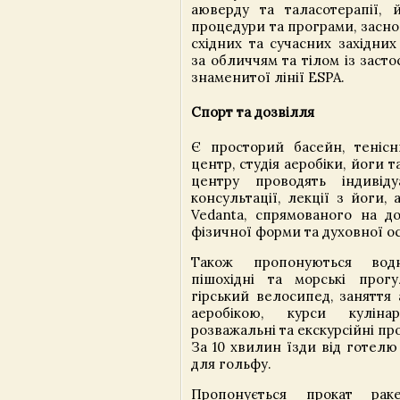
аюверду та таласотерапії, й
процедури та програми, засно
східних та сучасних західних
за обличчям та тілом із заст
знаменитої лінії ESPA.
Спорт та дозвілля
Є просторий басейн, тенісн
центр, студія аеробіки, йоги т
центру проводять індивіду
консультації, лекції з йоги,
Vedanta, спрямованого на до
фізичної форми та духовної ос
Також пропонуються вод
пішохідні та морські прогу
гірський велосипед, заняття 
аеробікою, курси куліна
розважальні та екскурсійні пр
За 10 хвилин їзди від готел
для гольфу.
Пропонується прокат рак