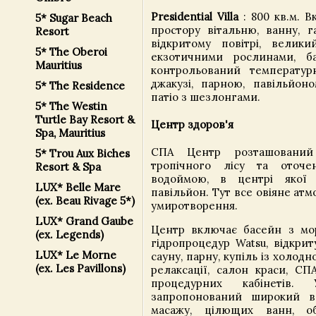
Presidential Villa
: 800 кв.м. В
5* Sugar Beach
простору вітальню, ванну, г
Resort
відкритому повітрі, велик
5* The Oberoi
екзотичними рослинами, ба
Mauritius
контрольований температур
джакузі, парною, павільйоно
5* The Residence
патіо з шезлонгами.
5* The Westin
Turtle Bay Resort &
Центр здоров'я
Spa, Mauritius
СПА Центр розташований
5* Trou Aux Biches
тропічного лісу та оточ
Resort & Spa
водоймою, в центрі якої
LUX* Belle Mare
павільйон. Тут все овіяне ат
(ex. Beau Rivage 5*)
умиротворення.
LUX* Grand Gaube
Центр включає басейн з мо
(ex. Legends)
гідропроцедур Watsu, відкрит
LUX* Le Morne
сауну, парну, купіль із холод
(ex. Les Pavillons)
релаксації, салон краси, СПА
процедурних кабінетів
запропонований широкий ви
масажу, цілющих ванн, обг