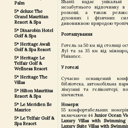
Shanti надає унікальні
Palm
незабутнього відпочинку в
5* deluxe The
розкоші, а також релакса
Grand Mauritian
духовних і фізичних си
Resort & Spa
дивовижною природою тропіч
5* Dinarobin Hotel
Розташування
Golf & Spa
5* Heritage Awali
Готель за 50 км від столиці ос
Golf & Spa Resort
Луї та за 35 км від міжнаро
Plaisance.
5* Heritage Le
Telfair Golf &
У готелі
Wellness Resort
5* Heritage The
Сучасно оснащений конфе
Villas
бібліотека, автомобільна пар
лімузині та гелікоптері, п
5* Hilton Mauritius
хімчистки.
Resort & Spa
5* Le Meridien Ile
Номери
Maurice
55 комфортабельних номерів 
включаючи 44
Junior Ocean Vi
5* Le Telfair Golf &
Luxury Villas with Swimming 
Spa Resort
Luxury Suite Villas with Swimmi