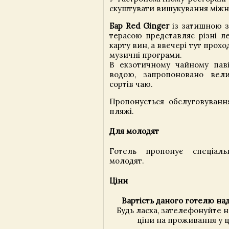
скуштувати вишукування міжна
Бар Red Ginger
із затишною з
терасою представляє різні ле
карту вин, а ввечері тут прохо
музичні програми.
В екзотичному чайному паві
водою, запропоновано вели
сортів чаю.
Пропонується обслуговуванн
пляжі.
Для молодят
Готель пропонує спеціал
молодят.
Ціни
Вартість даного готелю над
Будь ласка, зателефонуйте 
ціни на проживання у ц