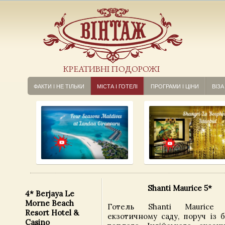
КРЕАТИВНІ ПОДОРОЖІ
ФАКТИ І НЕ ТІЛЬКИ
МІСТА І ГОТЕЛІ
ПРОГРАМИ І ЦІНИ
ВІЗА
Shanti Maurice 5*
4* Berjaya Le
Morne Beach
Готель Shanti Maurice 
Resort Hotel &
екзотичному саду, поруч із 
Casino