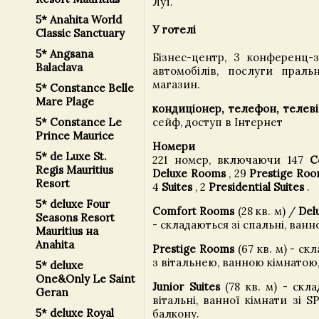
Луї.
5* Anahita World
У готелі
Classic Sanctuary
5* Angsana
Бізнес-центр, 3 конференц-з
Balaclava
автомобілів, послуги пральн
магазин.
5* Constance Belle
Mare Plage
кондиціонер, телефон, телеві
5* Constance Le
сейф, доступ в Інтернет
Prince Maurice
Номери
5* de Luxe St.
221 номер, включаючи 147
C
Regis Mauritius
Deluxe Rooms
, 29
Prestige Ro
Resort
4
Suites
, 2
Presidential Suites
.
5* deluxe Four
Comfort Rooms
(28 кв. м) /
Del
Seasons Resort
- складаються зі спальні, ванн
Mauritius на
Anahita
Prestige Rooms
(67 кв. м) - ск
з вітальнею, ванною кімнатою,
5* deluxe
One&Only Le Saint
Junior Suites
(78 кв. м) - скла
Geran
вітальні, ванної кімнати зі S
5* deluxe Royal
балкону.