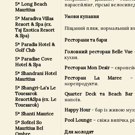
5* Long Beach
парасейлінг, гірські велосипе
Mauritius
Умови купання
5* Maradiva Villas
Resort & Spa (ex.
Піщаний пляж, нормальний вхі
Taj Exotica Resort
& Spa)
Ресторани та бари
5* Paradis Hotel &
Golf Club
Головний ресторан Belle Vue
кухня.
5* Paradise Cove
Hotel & Spa
Ресторан Mon Desir
– європейс
5* Shandrani Hotel
Ресторан La Maree
– с
Mauritius
морепродукти.
5* Shangri-La's Le
Touessrok
Quarter Deck та Beach Bar
Resort&Spa (ex. Le
напоїв.
Touessrok)
Happy Hour
- бар із живою муз
5* Shanti Maurice
Pool Lounge
– свіжа випічка, р
5* Sofitel So
Mauritius Bel
Для молодят
Ombre