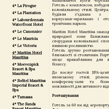
мальовничої Бухти Черепахо
Готель є комплексом, побудо
4* La Pirogue
колоніальному стилі. Центра
4* La Plantation
будівля з'єднана з 
корпусами-«крилами» і от
4* Labourdonnais
тропічним парком.
Waterfront Hotel
4* Le Canonnier
Maritim Hotel Mauritius знахо
природної зони Балаклав
4* Le Mauricia
спорудами колоніальної епох
пишною рослинністю.
4* Le Victoria
Готель зручно розташовани
4* Maritim Hotel
близькості зі столичним Порт
Mauritius
місце привабливим для в
бізнесу.
4* Moevenpick
Resort & Spa
До послуг гостей SPA-цен
Mauritius
японському стилі, різнома
4* Sofitel Mauritius
конференц-зали та бізне
Imperial Resort &
можливості для активного від
Spa
Розташування
4* Tamassa
4* The Sands
Готель за 60 км від аеропорту,
Resort Mauritius