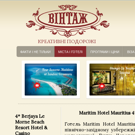
КРЕАТИВНІ ПОДОРОЖІ
ФАКТИ І НЕ ТІЛЬКИ
МІСТА І ГОТЕЛІ
ПРОГРАМИ І ЦІНИ
ВІЗА
Maritim Hotel Mauritius 4
4* Berjaya Le
Morne Beach
Готель Maritim Hotel Mauriti
Resort Hotel &
північно-західному узбережжі
Casino