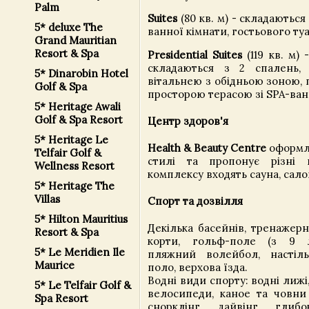
Palm
Suites
(80 кв. м) - складаються 
5* deluxe The
ванної кімнати, гостьового туа
Grand Mauritian
Resort & Spa
Presidential Suites
(119 кв. м) 
складаються з 2 спалень, 
5* Dinarobin Hotel
вітальнею з обідньою зоною, 
Golf & Spa
просторою терасою зі SPA-ва
5* Heritage Awali
Golf & Spa Resort
Центр здоров'я
5* Heritage Le
Health & Beauty Centre
оформл
Telfair Golf &
стилі та пропонує різні
Wellness Resort
комплексу входять сауна, сало
5* Heritage The
Villas
Спорт та дозвілля
5* Hilton Mauritius
Декілька басейнів, тренажерн
Resort & Spa
корти, гольф-поле (з 9 л
5* Le Meridien Ile
пляжний волейбол, настіль
Maurice
поло, верхова їзда.
Водні види спорту: водні лижі,
5* Le Telfair Golf &
велосипеди, каное та човни
Spa Resort
снорклінг, дайвінг, глибо