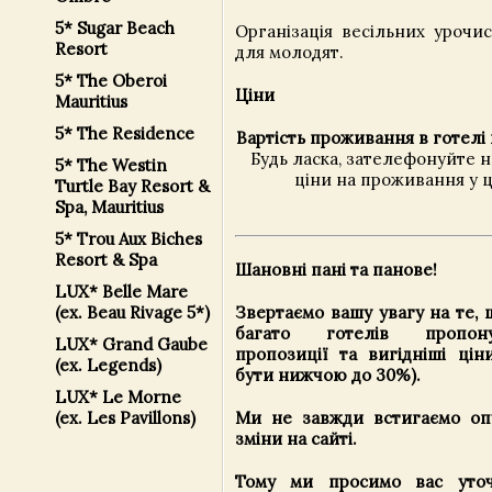
5* Sugar Beach
Організація весільних урочи
Resort
для молодят.
5* The Oberoi
Ціни
Mauritius
5* The Residence
Вартість проживання в готелі 
Будь ласка, зателефонуйте 
5* The Westin
ціни на проживання у ц
Turtle Bay Resort &
Spa, Mauritius
5* Trou Aux Biches
Resort & Spa
Шановні пані та панове!
LUX* Belle Mare
Звертаємо вашу увагу на те,
(ex. Beau Rivage 5*)
багато готелів пропону
LUX* Grand Gaube
пропозиції та вигідніші цін
(ex. Legends)
бути нижчою до 30%).
LUX* Le Morne
Ми не завжди встигаємо опу
(ex. Les Pavillons)
зміни на сайті.
Тому ми просимо вас уточ