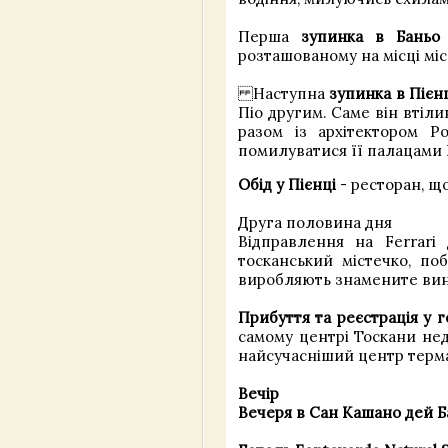
Перша
зупинка в Баньо 
розташованому на місці мі
Наступна
зупинка в Пієн
Піо другим. Саме він втіли
разом із архітектором Р
помилуватися її палацами P
Обід у Пієнці
- ресторан, щ
Друга половина дня
Відправлення на Ferrari
тосканський містечко, по
виробляють знамените вино 
Прибуття та реєстрація у г
самому центрі Тоскани неда
найсучасніший центр терма
Вечір
Вечеря в Сан Кашано дей Б