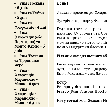
Рим і Тоскана
День 1
- 6 днів
Ласкаво просимо до Флорен
Рим та Умбрія
- 5 днів
Зустріч в аеропорту Флорен
Рим та
Флоренція - 4 дні
Будинки готелю – розкішні
Рим,
палаццо XV століття та Con
Флоренція (або
сьютів прикрашають чудові
Портофіно) та
можна швидко дістатися піш
Монте-Карло - 5
центр і відкритий басейн. Р
днів
Вільний час для шопінгу аб
Рим, Тоскана
та Тірренське
Батьківщина італійського
море
зустрічаються тут щокроку
Рим -
Вінчі, Мікеланджело, Джотт
Флоренція -
Маранелло -
Вечір
Мілан - 8 днів
Вечеря у Флоренції
- Реко
Рим -
Fresco
(Four Seasons Hotel F
Флоренція -
Маранелло -
Ніч у готелі Four Seasons Ho
Мілан - 6 днів