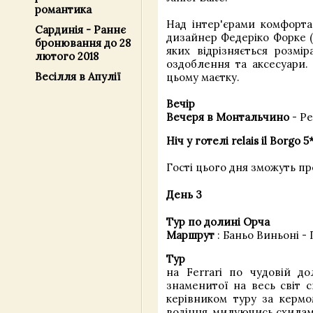
романтика
Над інтер'єрами комфорт
Сардинія - Раннє
дизайнер Федеріко Форке (Fe
бронювання до 28
яких відрізняється розмі
лютого 2018
оздоблення та аксесуари.
Весілля в Апулії
цьому маєтку.
Вечір
Вечеря в Монтальчино
- Ре
Ніч у готелі relais il Borgo 5
Гості цього дня зможуть про
День 3
Тур по долині Орча
Маршрут
: Баньо Виньоні -
Тур
на Ferrari по чудовій д
знаменитої на весь світ с
керівником туру за кермо
водіння, милуючись схилам