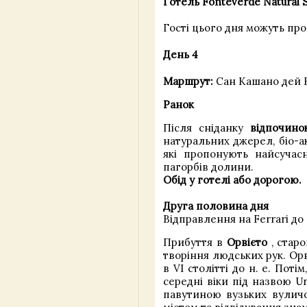
Готель Fonteverde Natural S
Гості цього дня можуть прої
День 4
Маршрут:
Сан Кашано дей Б
Ранок
Після сніданку
відпочино
натуральних джерел, біо-а
які пропонують найсучас
пагорбів долини.
Обід у готелі або дорогою.
Друга половина дня
Відправлення на Ferrari до
Прибуття в
Орвієто
, стар
творіння людських рук. Орв
в VI столітті до н. е. Пот
середні віки під назвою Ur
павутиною вузьких вуличо