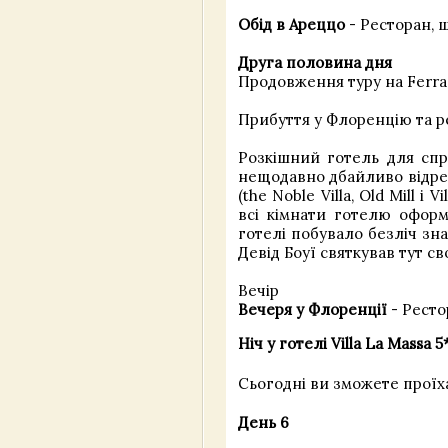
Обід в Ареццо
- Ресторан, 
Друга половина дня
Продовження туру на Ferra
Прибуття у Флоренцію та р
Розкішний готель для спра
нещодавно дбайливо відрес
(the Noble Villa, Old Mill 
всі кімнати готелю офор
готелі побувало безліч зн
Девід Боуї святкував тут св
Вечір
Вечеря у Флоренції
- Ресто
Ніч у готелі Villa La Massa 5
Сьогодні ви зможете проїха
День 6