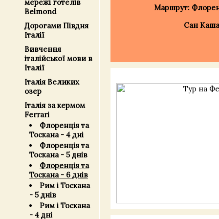
мережі готелів
Маршрут: Флоренц
Belmond
Сан Кашан
Дорогами Півдня
Італії
Вивчення
італійської мови в
Італії
Італія Великих
озер
Італія за кермом
Ferrari
Флоренція та
Тоскана - 4 дні
Флоренція та
Тоскана - 5 днів
Флоренція та
Тоскана - 6 днів
Рим і Тоскана
- 5 днів
Рим і Тоскана
- 4 дні