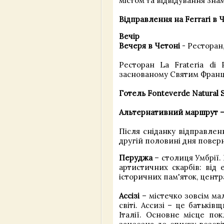
містом та відвідування зна
Відправлення на Ferrari в 
Вечір
Вечеря в Четоні
- Ресторан
Ресторан La Frateria di 
заснованому Святим Францис
Готель Fonteverde Natural S
Альтернативний маршрут – 
Після сніданку відправленн
другій половині дня повер
Перуджа
– столиця Умбрії. 
артистичних скарбів: від 
історичних пам'яток, цент
Ассізі
– містечко зовсім ма
світі. Ассизі – це батькі
Італії. Основне місце по