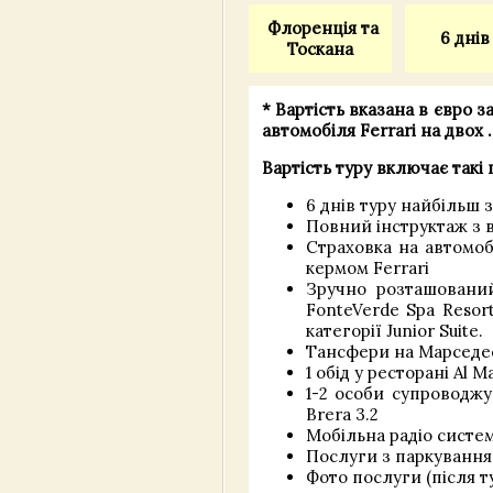
Флоренція та
6 днів
Тоскана
* Вартість вказана
в євро з
автомобіля Ferrari на двох
Вартість туру включає такі 
6 днів туру найбільш
Повний інструктаж з в
Страховка на автомобі
кермом Ferrari
Зручно розташований 
FonteVerde Spa Resort
категорії Junior Suite.
Тансфери на Марседес
1 обід у ресторані Al 
1-2 особи супроводж
Brera 3.2
Мобільна радіо систем
Послуги з паркування
Фото послуги (після т