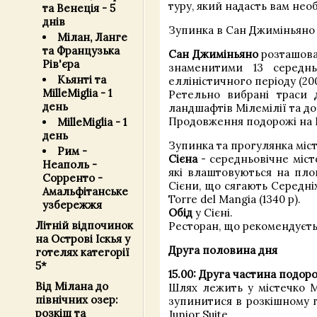
туру, який надасть вам нео
та Венеція - 5
днів
Зупинка в Сан Джиміньяно 
Мілан, Ланге
та Французька
Сан Джиміньяно
розташован
Рів'єра
знаменитими 13 середн
Кьянті та
елліністичного періоду (20
MilleMiglia - 1
Ретельно вибрані траси 
день
ландшафтів Мілемілії та до
Продовження подорожі на Fe
MilleMiglia - 1
день
Зупинка та прогулянка міс
Рим -
Сієна
- середньовічне міст
Неаполь -
які влаштовуються на пло
Сорренто -
Сієни, що сягають Середніх
Амальфітанське
Torre del Mangia (1340 р).
узбережжя
Обід
у Сієні.
Літній відпочинок
Ресторан, що рекомендуєть
на Острові Іскья у
Друга половина дня
готелях категорії
5*
15.00: Друга частина подор
Від Мілана до
Шлях лежить у містечко М
північних озер:
зупинитися в розкішному 
розкіш та
Junior Suite.