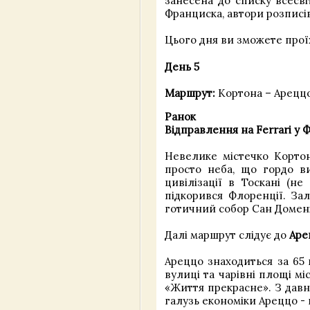
занесена до списку всесв
Франциска, автори розписів
Цього дня ви зможете проїх
День 5
Маршрут:
Кортона – Ареццо
Ранок
Відправлення на Ferrari у 
Невелике містечко Кортон
просто неба, що гордо в
цивілізації в Тоскані (не
підкорився Флоренції. За
готичний собор Сан Доменік
Далі маршрут слідує до
Аре
Ареццо знаходиться за 65 к
вулиці та чарівні площі мі
«Життя прекрасне». З давн
галузь економіки Ареццо -