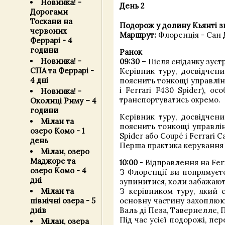
Новинка! -
День 2
Дорогами
Тоскани на
Подорож у долину Кьянті з
червоних
Маршрут:
Флоренція - Сан 
Феррарі - 4
години
Ранок
Новинка! -
09:30
– Після сніданку зустр
СПА та Феррарі -
Керівник туру, досвідчени
4 дні
пояснить тонкощі управління,
і Ferrari F430 Spider), о
Новинка! -
транспортуватись окремо.
Околиці Риму – 4
години
Керівник туру, досвідчени
Мілан та
пояснить тонкощі управлінн
озеро Комо - 1
Spider або Coupé і Ferrari C
день
Перша практика керування з
Мілан, озеро
Маджоре та
10:00
- Відправлення на Fer
озеро Комо - 4
З Флоренції ви попрямуєте
дні
зупинитися, коли забажают
З керівником туру, який 
Мілан та
основну частину захоплюючо
північні озера - 5
Валь ді Пеза, Тавернелле, П
днів
Під час усієї подорожі, пе
Мілан, озера