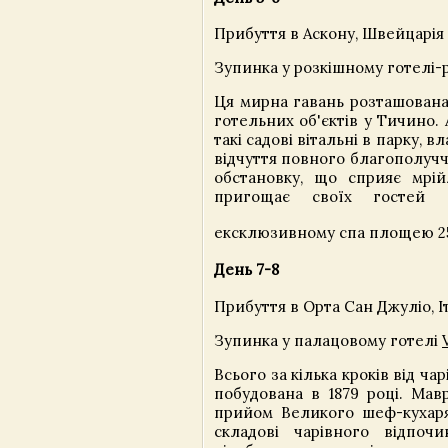
Прибуття в Аскону, Швейцарія (
Зупинка у розкішному готелі-
Ця мирна гавань розташована
готельних об'єктів у Тичино. 
такі садові вітальні в парку, 
відчуття повного благополучч
обстановку, що сприяє мрій
пригощає своїх гостей 
ексклюзивному спа площею 2
День 7-8
Прибуття в Орта Сан Джуліо, Іт
Зупинка у палацовому готелі
Всього за кілька кроків від ча
побудована в 1879 році. Мавр
прийом Великого шеф-кухаря
складові чарівного відпочи