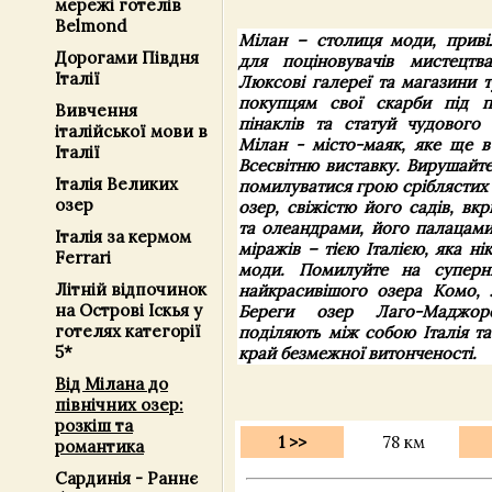
мережі готелів
Belmond
Мілан – столиця моди, приві
Дорогами Півдня
для поціновувачів мистецтв
Італії
Люксові галереї та магазини 
покупцям свої скарби під п
Вивчення
пінаклів та статуй чудового
італійської мови в
Мілан - місто-маяк, яке ще 
Італії
Всесвітню виставку. Вирушайте
Італія Великих
помилуватися грою сріблястих 
озер
озер, свіжістю його садів, вк
та олеандрами, його палацами
Італія за кермом
міражів – тією Італією, яка ні
Ferrari
моди. Помилуйте на суперн
Літній відпочинок
найкрасивішого озера Комо, 
на Острові Іскья у
Береги озер Лаго-Маджо
готелях категорії
поділяють між собою Італія т
5*
край безмежної витонченості.
Від Мілана до
північних озер:
розкіш та
1 >>
78 км
романтика
Сардинія - Раннє