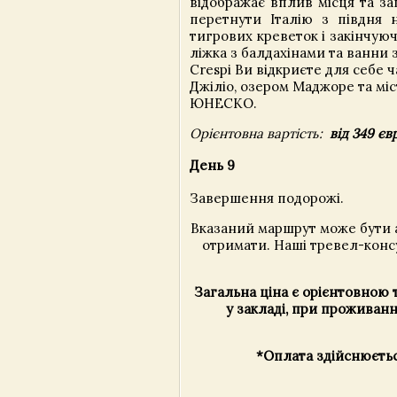
відображає вплив місця та з
перетнути Італію з півдня 
тигрових креветок і закінчуюч
ліжка з балдахінами та ванни 
Crespi Ви відкриєте для себе ч
Джіліо, озером Маджоре та мі
ЮНЕСКО.
Орієнтовна вартість:
від 349 єв
День 9
Завершення подорожі.
Вказаний маршрут може бути а
отримати. Наші тревел-конс
Загальна ціна є орієнтовною т
у закладі, при проживанн
*Оплата здійснюєтьс