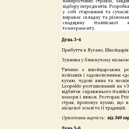
найпростіших стравах, завд
підбору інгредієнтів. Розробк
у собі старовинні та сучасні
виражає складну та різноман
спадщину італійської 
темпераменту.
День 3-4
Прибуття в Лугано, Швейцарія 
Зупинка у блискучому міськом
Тичино є швейцарським рег
пейзажів і задоволеннями «до
кухню, чудові вина та нескін
Leopoldo розташований на «З
відбиток справжнього італійс
номери і люкси. Ресторан Pri
страв, пропонує кухню, що в
місцевої землі та її традицій.
Орієнтовна вартість:
від 349 єв
День 5-6