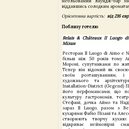
мебльований лаундж-бар Me
віддавшись солодким аромата
Орієнтовна вартість:
від 216 єв
Поблизу готелю
Relais & Châteaux II Luogo d
Мілан
Ресторан Il Luogo di Aimo e 
більш ніж 50 років тому 
Мороні, супутниками по жит
Тепер він відомий як своєю
своїм розташуванням, і
художнього та архітектур
Installation-District (Gegend)
його перфомансами, що по
культуру гастрономів, теат
Стефані, дочка Аймо та Над
зараз Il Luogo, разом з 
кухарями Фабіо Пізані та Алес
створюють творчу кухню:
відкриває неймовірні см