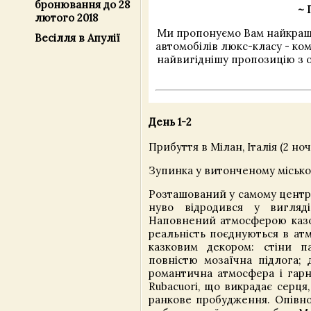
бронювання до 28
~ 
лютого 2018
Ми пропонуємо Вам найкращі 
Весілля в Апулії
автомобілів люкс-класу - ко
найвигіднішу пропозицію з 
День 1-2
Прибуття в Мілан, Італія (2 ноч
Зупинка у витонченому місько
Розташований у самому центрі 
нуво відродився у вигляд
Наповнений атмосферою казок 
реальність поєднуються в атм
казковим декором: стіни па
повністю мозаїчна підлога; д
романтична атмосфера і гарн
Rubacuori, що викрадає серця,
ранкове пробудження. Опівно