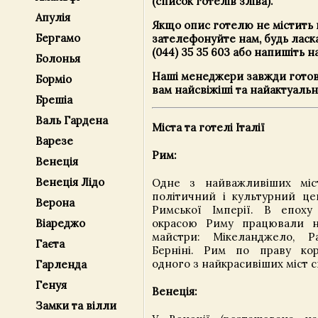
(список готелів зліва).
Апулія
Якщо опис готелю не містить 
Бергамо
зателефонуйте нам, будь ласк
(044) 35 35 603 або напишіть н
Болонья
Наші менеджери завжди готов
Борміо
вам найсвіжіші та найактуальн
Брешіа
Валь Гардена
Міста та готелі Італії
Варезе
Рим:
Венеція
Венеція Лідо
Одне з найважливіших міс
політичний і культурний це
Верона
Римської Імперії. В епоху
окрасою Риму працювали на
Віареджо
майстри: Мікеланджело, Ра
Гаєта
Берніні. Рим по праву кор
одного з найкрасивіших міст св
Гарленда
Генуя
Венеція:
Замки та вілли