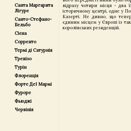
Санта Маргарита
відразу чотири місця - два 
Лігуре
історичному центрі, одне у Пор
Казерті. Не дивно, що тепер
Санто-Стефано-
єдиним місцем у Європі із т
Бельбо
королівських резиденцій.
Сієна
Сорренто
Термі ді Сатурнія
Тревізо
Турін
Флоренція
Форте Деї Мармі
Фуроре
Фьюджі
Червінія