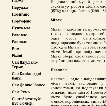
Парма
Національний музей, де зна
скульптур роботи Донателл
Перуджа
(1576); палаццо Веккіо (1299–131
Позитано
Мілан:
Портофіно
Пунта Ала
Мілан – діловий та промислов
також законодавець європейс
Равелло
одна особа багатоликої
Раппало
неодноразово був столицею Ри
Сьогодні Мілан - світова стол
Рим
місто Італії, що найдинаміч
Ріміні
Мілан зберіг свою самобутніс
скарбницею пам'яток мистецт
Сан Джуліано-
Терме
Неаполь:
Сан Кашіано деї
Баньї
Неаполь - одне з найдавніши
місць Італії, засноване у
Сан Феліче Чірчео
колоністами, які подарували 
Сан-Ремо
означає 'нове місто'. Протяг
місто було улюбленою рез
Сант-Агата-суй-
кількох королівських династі
Дуе-Гольфі
його передмісті ними було об