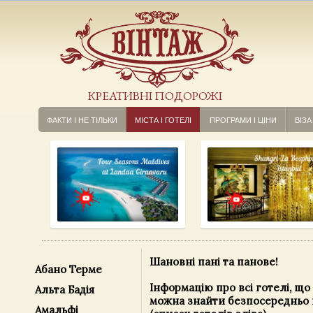
КРЕАТИВНІ ПОДОРОЖІ
ФАКТИ І НЕ ТІЛЬКИ
МІСТА І ГОТЕЛІ
ПРОГРАМИ І ЦІНИ
ВІЗА
Шановні пані та панове!
Абано Терме
Інформацію про всі готелі, що 
Альта Бадія
можна знайти безпосередньо 
Амальфі