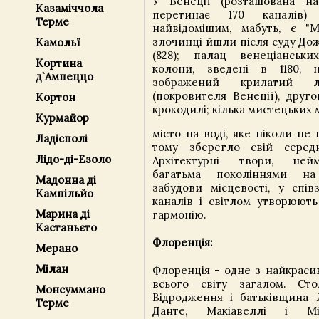
У Венеції (розташована на
Казаміччола
перетинає 170 каналів)
Терме
найвідомішим, мабуть, є "Мі
злочинці йшли після суду Дож
Камольї
(828); палац венеціанськи
Кортина
колони, зведені в 1180,
д`Ампеццо
зображений крилатий 
(покровителя Венеції), друг
Кортон
крокодилі; кілька мистецьких 
Курмайор
місто на воді, яке ніколи не
Ладісполі
тому зберегло свій середн
Лідо-ді-Езоло
Архітектурні твори, ней
багатьма поколіннями н
Мадонна ді
забудови місцевості, у спів
Кампільйо
каналів і світлом утворюють
Марина ді
гармонію.
Кастаньєто
Флоренція:
Мерано
Мілан
Флоренція - одне з найкрасив
всього світу загалом. Сто
Монсуммано
Відродження і батьківщина Л
Терме
Данте, Макіавеллі і Мі