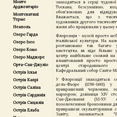
Монте
знаходиться в серці чудової 
Арджентаріо
Тоскана, безсумнівно, в
обов'язкових для відвідув
Монтекатині
Вважається, що з тисяч
Терме
художників другого тисячоліт
жили або працювали у цьому м
Неаполь
Озеро Гарда
Флоренція - музей просто неб
італійської культури. На мал
Озеро Ізео
розташовано так багато у
Озеро Комо
мистецтва, як ніде більше у
центр найбільше схожий на г
Озеро Маджоре
влаштований просто прост
Орта-Сан-Джуліо
центрі стародавнього 
Кафедральний собор Санта-Ма
Острів Іскья
У Флоренції знаходяться: с
Острів Капрі
дель-Фьоре (1296-1461) у 
Острів Саліна
прикрашений червоним, з
мармуром; дзвіниця XIV стол
Острів Сардинія
Сан-Джованні (XI-XV ст
Острів Сицилія
позолоченими бронзовими двер
прикрашені скульптурними с
Острів Ельба
Завіту, називається "Р