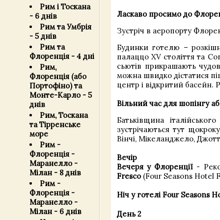
Рим і Тоскана
Ласкаво просимо до Флорен
- 6 днів
Рим та Умбрія
Зустріч в аеропорту Флорен
- 5 днів
Рим та
Будинки готелю – розкішні
Флоренція - 4 дні
палаццо XV століття та Con
сьютів прикрашають чудові
Рим,
можна швидко дістатися піш
Флоренція (або
центр і відкритий басейн. Р
Портофіно) та
Монте-Карло - 5
Вільний час для шопінгу аб
днів
Рим, Тоскана
Батьківщина італійського
та Тірренське
зустрічаються тут щокроку
море
Вінчі, Мікеланджело, Джотт
Рим -
Флоренція -
Вечір
Маранелло -
Вечеря у Флоренції
- Реко
Мілан - 8 днів
Fresco
(Four Seasons Hotel F
Рим -
Флоренція -
Ніч у готелі Four Seasons Ho
Маранелло -
Мілан - 6 днів
День 2