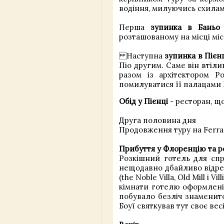
водіння, милуючись схилам
Перша
зупинка в Баньо 
розташованому на місці мі
Наступна
зупинка в Пієн
Піо другим. Саме він втіли
разом із архітектором Р
помилуватися її палацами P
Обід у Пієнці
- ресторан, щ
Друга половина дня
Продовження туру на Ferra
Прибуття у Флоренцію та реє
Розкішний готель для спра
нещодавно дбайливо відрес
(the Noble Villa, Old Mill і
кімнати готелю оформлені
побувало безліч знаменито
Боуї святкував тут своє вес