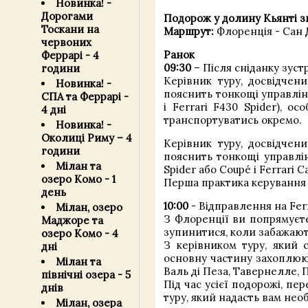
Новинка! -
Дорогами
Подорож у долину Кьянті з
Тоскани на
Маршрут:
Флоренція - Сан 
червоних
Ранок
Феррарі - 4
09:30
– Після сніданку зустр
години
Керівник туру, досвідчени
Новинка! -
пояснить тонкощі управління,
СПА та Феррарі -
і Ferrari F430 Spider), о
4 дні
транспортуватись окремо.
Новинка! -
Околиці Риму – 4
Керівник туру, досвідчени
години
пояснить тонкощі управлінн
Мілан та
Spider або Coupé і Ferrari C
озеро Комо - 1
Перша практика керування з
день
10:00
- Відправлення на Fer
Мілан, озеро
З Флоренції ви попрямуєте
Маджоре та
зупинитися, коли забажают
озеро Комо - 4
З керівником туру, який 
дні
основну частину захоплюючо
Мілан та
Валь ді Пеза, Тавернелле, П
північні озера - 5
Під час усієї подорожі, пе
днів
туру, який надасть вам нео
Мілан, озера