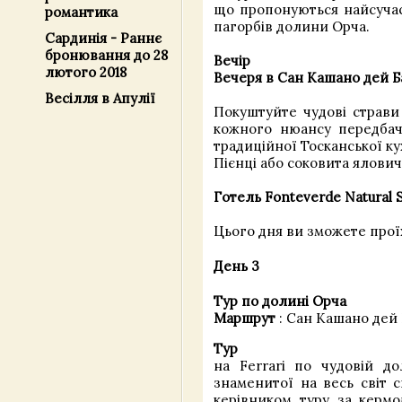
що пропонуються найсуча
романтика
пагорбів долини Орча.
Сардинія - Раннє
бронювання до 28
Вечір
лютого 2018
Вечеря в Сан Кашано дей Б
Весілля в Апулії
Покуштуйте чудові страви
кожного нюансу передбач
традиційної Тосканської ку
Пієнці або соковита ялович
Готель Fonteverde Natural S
Цього дня ви зможете проїх
День 3
Тур по долині Орча
Маршрут
: Сан Кашано дей Б
Тур
на Ferrari по чудовій д
знаменитої на весь світ с
керівником туру за кермо