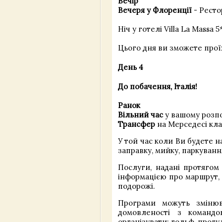
Вечір
Вечеря у Флоренції
- Ресто
Ніч у готелі Villa La Massa 
Цього дня ви зможете проїх
День 4
До побачення, Італія!
Ранок
Вільний час
у вашому розпо
Трансфер
на Мерседесі кла
У той час коли Ви будете 
заправку, мийку, паркуванн
Послуги, надані протягом
інформацією про маршрут, 
подорожі.
Програми можуть змінюв
домовленості з команд
організувати: гольф, прогул