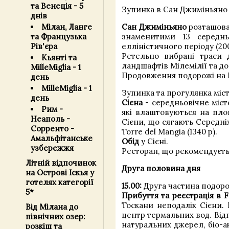
та Венеція - 5
Зупинка в Сан Джиміньяно 
днів
Мілан, Ланге
Сан Джиміньяно
розташован
та Французька
знаменитими 13 середн
Рів'єра
елліністичного періоду (20
Ретельно вибрані траси 
Кьянті та
ландшафтів Мілемілії та до
MilleMiglia - 1
Продовження подорожі на Fe
день
MilleMiglia - 1
Зупинка та прогулянка міс
день
Сієна
- середньовічне міст
Рим -
які влаштовуються на пло
Неаполь -
Сієни, що сягають Середніх
Сорренто -
Torre del Mangia (1340 р).
Амальфітанське
Обід
у Сієні.
узбережжя
Ресторан, що рекомендуєть
Літній відпочинок
Друга половина дня
на Острові Іскья у
готелях категорії
15.00:
Друга частина подоро
5*
Прибуття та реєстрація в F
Тоскани неподалік Сієни. 
Від Мілана до
центр термальних вод. Від
північних озер:
натуральних джерел, біо-а
розкіш та