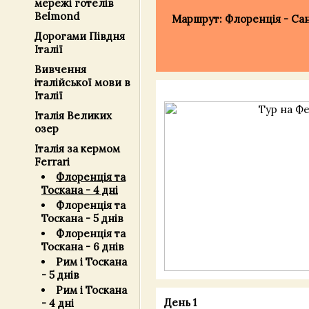
мережі готелів
Belmond
Маршрут: Флоренція - Сан 
Дорогами Півдня
Італії
Вивчення
італійської мови в
Італії
Італія Великих
озер
Італія за кермом
Ferrari
Флоренція та
Тоскана - 4 дні
Флоренція та
Тоскана - 5 днів
Флоренція та
Тоскана - 6 днів
Рим і Тоскана
- 5 днів
Рим і Тоскана
День 1
- 4 дні