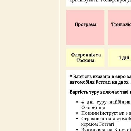
Програма
Тривалі
Флоренція та
4 дні
Тоскана
* Вартість вказана
в євро з
автомобіля Ferrari на двох
Вартість туру включає такі 
4 дні туру найбіль
Флоренція
Повний інструктаж з в
Страховка на автомобі
кермом Ferrari
Зупинявся на 3 ночей