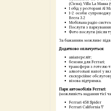
(Сієна), Villa La Mass
1 обід у ресторані Al 
1-2 особи супроводж
Brera 3.2
Мобільна радіо систем
Послуги з паркування
Фото послуги (після т
За бажанням можливе підви
Додатково оплачується:
авіапереліт;
бензин для Ferrari;
трансфери з готелю т
алкогольні напої у вк
екскурсійне обслугов
візова підтримка.
Парк автомобілів Ferrari:
(можливість надання тієї ч
Ferrari 458 Spider
Ferrari California T