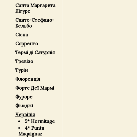
Санта Маргарита
Лігуре
Санто-Стефано-
Бельбо
Сієна
Сорренто
Термі ді Сатурнія
Тревізо
Турін
Флоренція
Форте Деї Мармі
Фуроре
Фьюджі
Червінія
5* Hermitage
4* Punta
Maquignaz