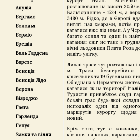
курорт Італії. Містечко 
розташоване на висоті 2050 
Апулія
Вальторненче - 1524 м, а вер
Бергамо
3480 м. Рідко, де в Європі вд
витягі над хмарами, потім пр
Болонья
кататися вже під ними. А у Чер
Борміо
багато сонця та один із най
катання: сніг не тане з грудня
Брешіа
вічні льодовики Плата Роза д
Валь Гардена
навіть улітку.
Варезе
Лижні траси тут розташовані 
м. Траси безперебійно 
Венеція
крісельних та 19 бугельних вит
Венеція Лідо
Об'єднана з Церматтом систем
кататися як на території Італії
Верона
Туристів приваблює сюди гар
Віареджо
безліч трас будь-якої складн
неподалік один від одного
Гаєта
маршрутів курорту щодня
Гарленда
новий.
Генуя
Крім того, тут є ковзанки,
катання на конях, параплани,
Замки та вілли