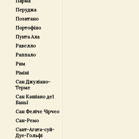
Парма
Перуджа
Позитано
Портофіно
Пунта Ала
Равелло
Раппало
Рим
Ріміні
Сан Джуліано-
Терме
Сан Кашіано деї
Баньї
Сан Феліче Чірчео
Сан-Ремо
Сант-Агата-суй-
Дуе-Гольфі