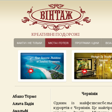
КРЕАТИВНІ ПОДОРОЖІ
ФАКТИ І НЕ ТІЛЬКИ
МІСТА І ГОТЕЛІ
ПРОГРАМИ І ЦІНИ
ВІЗА
Червінія
Абано Терме
Одним із найфешенебельн
Альта Бадія
курортів є Червінія. Це найг
Амальфі