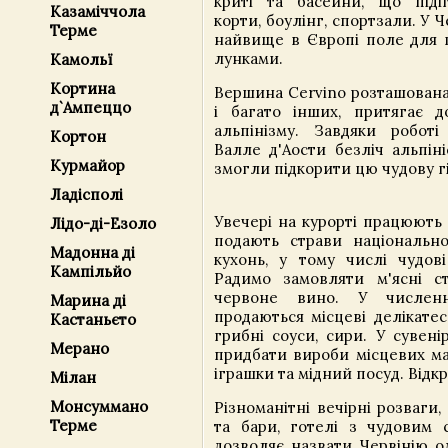
криті та басейни, що підігр
Казаміччола
корти, боулінг, спортзали. У Ч
Терме
найвище в Європі поле для г
лунками.
Камольї
Кортина
Вершина Cervino розташована 
д`Ампеццо
і багато інших, притягає 
альпінізму. Завдяки роботі 
Кортон
Валле д'Аости безліч альпіні
Курмайор
змогли підкорити цю чудову г
Ладісполі
Увечері на курорті працюють 
Лідо-ді-Езоло
подають страви національно
Мадонна ді
кухонь, у тому числі чудові
Кампільйо
Радимо замовляти м'ясні с
червоне вино. У численн
Марина ді
продаються місцеві делікатес
Кастаньєто
грибні соуси, сири. У сувен
Мерано
придбати вироби місцевих ма
іграшки та мідний посуд. Відк
Мілан
Монсуммано
Різноманітні вечірні розваги
Терме
та бари, готелі з чудовим 
дозволяє назвати Червінію о