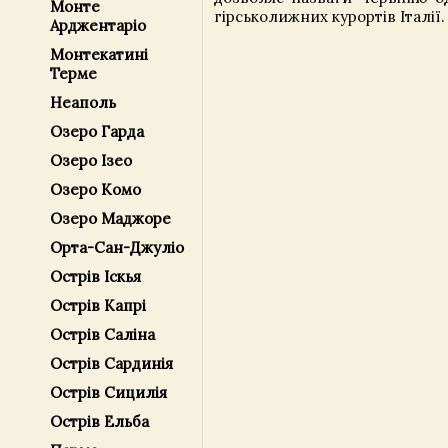
Монте
гірськолижних курортів Італії.
Арджентаріо
Монтекатині
Терме
Неаполь
Озеро Гарда
Озеро Ізео
Озеро Комо
Озеро Маджоре
Орта-Сан-Джуліо
Острів Іскья
Острів Капрі
Острів Саліна
Острів Сардинія
Острів Сицилія
Острів Ельба