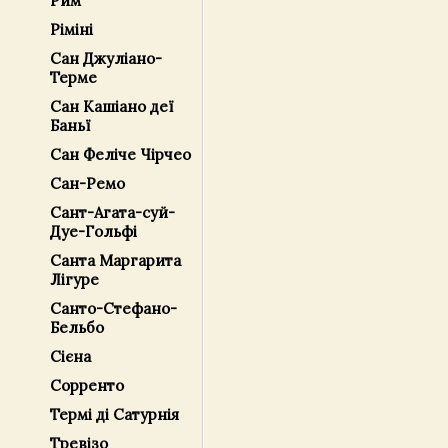
Рим
Ріміні
Сан Джуліано-
Терме
Сан Кашіано деї
Баньї
Сан Феліче Чірчео
Сан-Ремо
Сант-Агата-суй-
Дуе-Гольфі
Санта Маргарита
Лігуре
Санто-Стефано-
Бельбо
Сієна
Сорренто
Термі ді Сатурнія
Тревізо