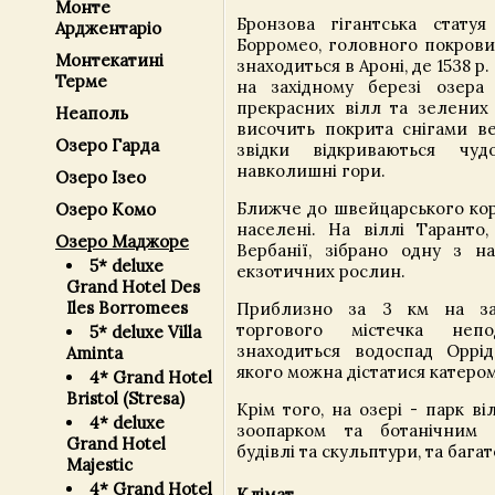
Монте
Бронзова гігантська стату
Арджентаріо
Борромео, головного покрови
Монтекатині
знаходиться в Ароні, де 1538 р.
Терме
на західному березі озера
прекрасних вілл та зелених 
Неаполь
височить покрита снігами в
Озеро Гарда
звідки відкриваються чу
навколишні гори.
Озеро Ізео
Ближче до швейцарського ко
Озеро Комо
населені. На віллі Таранто,
Озеро Маджоре
Вербанії, зібрано одну з н
5* deluxe
екзотичних рослин.
Grand Hotel Des
Iles Borromees
Приблизно за 3 км на зах
торгового містечка непо
5* deluxe Villa
знаходиться водоспад Оррідо
Aminta
якого можна дістатися катером
4* Grand Hotel
Bristol (Stresa)
Крім того, на озері - парк в
4* deluxe
зоопарком та ботанічним с
Grand Hotel
будівлі та скульптури, та багат
Majestic
4* Grand Hotel
Клімат