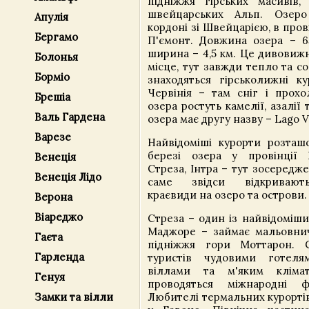
підніжжя гірських масивів
швейцарських Альп. Озер
Апулія
кордоні зі Швейцарією, в пров
Бергамо
П'ємонт. Довжина озера – 6
ширина – 4,5 км. Це дивовиж
Болонья
місце, тут завжди тепло та с
Борміо
знаходяться гірськолижні к
Червінія – там сніг і прохо
Брешіа
озера ростуть камелії, азалії 
Валь Гардена
озера має другу назву – Lago 
Варезе
Найвідоміші курорти розташо
березі озера у провінції 
Венеція
Стреза, Інтра – тут зосередже
Венеція Лідо
саме звідси відкривають
краєвиди на озеро та острови.
Верона
Віареджо
Стреза – один із найвідоміши
Маджоре – займає мальовни
Гаєта
підніжжя гори Моттарон. 
Гарленда
туристів чудовими готеля
віллами та м'яким кліма
Генуя
проводяться міжнародні ф
Любителі термальних курорті
Замки та вілли