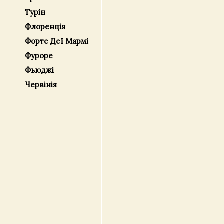
Турін
Флоренція
Форте Деї Мармі
Фуроре
Фьюджі
Червінія