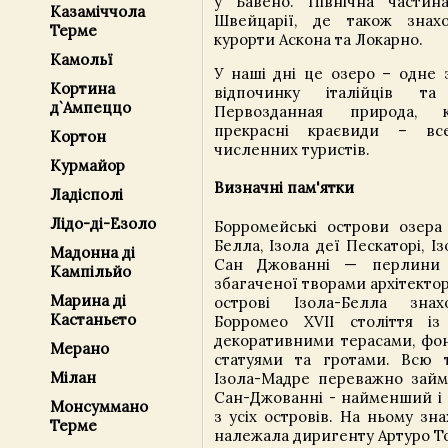
у Бавено. Північна частин
Казаміччола
Швейцарії, де також знахо
Терме
курорти Аскона та Локарно.
Камольї
У наші дні це озеро – одне 
Кортина
відпочинку італійців та
д`Ампеццо
Первозданная природа, к
прекрасні краєвиди – в
Кортон
численних туристів.
Курмайор
Визначні пам'ятки
Ладісполі
Лідо-ді-Езоло
Борромейські острови озер
Белла, Ізола деї Пескаторі, І
Мадонна ді
Сан Джованні — перлини 
Кампільйо
збагаченої творами архітекторі
Марина ді
острові Ізола-Белла зна
Кастаньєто
Борромео XVII століття із
декоративними терасами, фон
Мерано
статуями та гротами. Всю 
Мілан
Ізола-Мадре переважно займа
Сан-Джованні - найменший і
Монсуммано
з усіх островів. На ньому зн
Терме
належала диригенту Артуро То