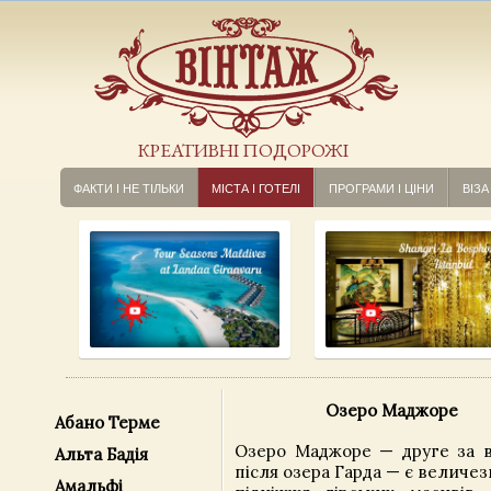
КРЕАТИВНІ ПОДОРОЖІ
ФАКТИ І НЕ ТІЛЬКИ
МІСТА І ГОТЕЛІ
ПРОГРАМИ І ЦІНИ
ВІЗА
Озеро Маджоре
Абано Терме
Озеро Маджоре — друге за в
Альта Бадія
після озера Гарда — є величе
Амальфі