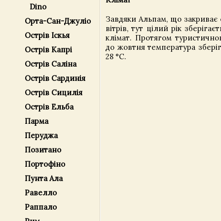
Dino
Завдяки Альпам, що закриває 
Орта-Сан-Джуліо
вітрів, тут цілий рік зберігає
Острів Іскья
клімат. Протягом туристично
до жовтня температура зберіг
Острів Капрі
28 °С.
Острів Саліна
Острів Сардинія
Острів Сицилія
Острів Ельба
Парма
Перуджа
Позитано
Портофіно
Пунта Ала
Равелло
Раппало