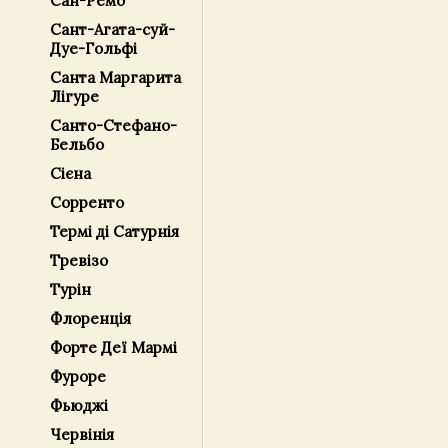
Сан-Ремо
Сант-Агата-суй-
Дуе-Гольфі
Санта Маргарита
Лігуре
Санто-Стефано-
Бельбо
Сієна
Сорренто
Термі ді Сатурнія
Тревізо
Турін
Флоренція
Форте Деї Мармі
Фуроре
Фьюджі
Червінія