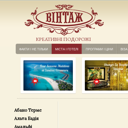
КРЕАТИВНІ ПОДОРОЖІ
ФАКТИ І НЕ ТІЛЬКИ
МІСТА І ГОТЕЛІ
ПРОГРАМИ І ЦІНИ
ВІЗА
Абано Терме
Альта Бадія
Амальфі