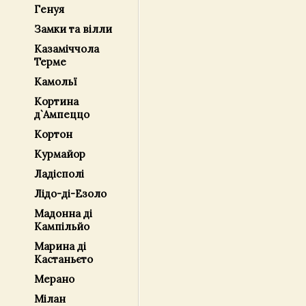
Генуя
Замки та вілли
Казаміччола
Терме
Камольї
Кортина
д`Ампеццо
Кортон
Курмайор
Ладісполі
Лідо-ді-Езоло
Мадонна ді
Кампільйо
Марина ді
Кастаньєто
Мерано
Мілан