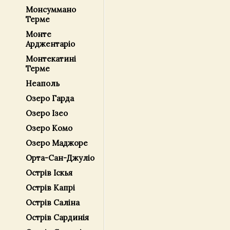
Монсуммано
Терме
Монте
Арджентаріо
Монтекатині
Терме
Неаполь
Озеро Гарда
Озеро Ізео
Озеро Комо
Озеро Маджоре
Орта-Сан-Джуліо
Острів Іскья
Острів Капрі
Острів Саліна
Острів Сардинія