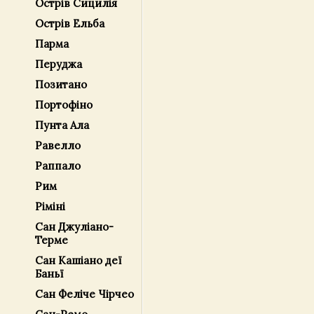
Острів Сицилія
Острів Ельба
Парма
Перуджа
Позитано
Портофіно
Пунта Ала
Равелло
Раппало
Рим
Ріміні
Сан Джуліано-
Терме
Сан Кашіано деї
Баньї
Сан Феліче Чірчео