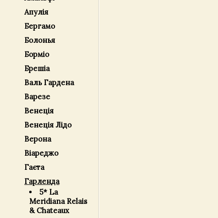
Апулія
Бергамо
Болонья
Борміо
Брешіа
Валь Гардена
Варезе
Венеція
Венеція Лідо
Верона
Віареджо
Гаєта
Гарленда
5* La
Meridiana Relais
& Chateaux