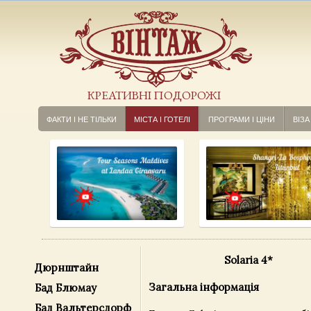
КРЕАТИВНІ ПОДОРОЖІ
ФАКТИ І НЕ ТІЛЬКИ
МІСТА І ГОТЕЛІ
ПРОГРАМИ І ЦІНИ
ВІЗА
Solaria 4*
Дюрнштайн
Загальна інформація
Бад Блюмау
Бад Вальтерсдорф