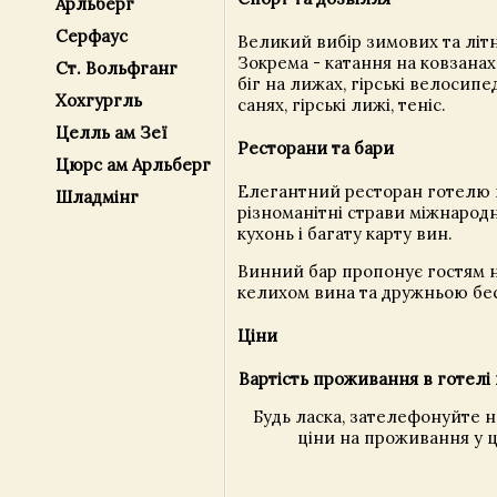
Арльберг
Серфаус
Великий вибір зимових та літн
Зокрема - катання на ковзанах
Ст. Вольфганг
біг на лижах, гірські велосипе
Хохгургль
санях, гірські лижі, теніс.
Целль ам Зеї
Ресторани та бари
Цюрс ам Арльберг
Елегантний ресторан готелю
Шладмінг
різноманітні страви міжнародн
кухонь і багату карту вин.
Винний бар пропонує гостям 
келихом вина та дружньою бе
Ціни
Вартість проживання в готелі 
Будь ласка, зателефонуйте 
ціни на проживання у ц