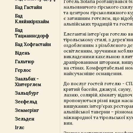
Готель Solaria розташувався б
мальовничого гірського схилу,
Бад Гастайн
та центром гірськолижного куро
Бад
є затишним готелем, що відо
Кляйнкірххайм
альпійських традицій та гости
Бад
Елегантні інтер'єри готелю ви
Тацманнсдорф
тірольському стилі, з дерев'я
Бад Хофгастайн
оздобленням з різьбленого де
освітленням, зручними меблям
Відень
викладеними кахельною плит
Гальтюр
драпірованими шторами, виш
на стінах. Комфортабельні но
Герлос
найсучасніше оснащення.
Заальбах -
До послуг гостей готелю - СП
Хінтерглем
критий басейн, джакузі, сауну,
Зальцбург
лазню, солярій, кімнату відпоч
пропонуються різні види маса
Зеєфельд
вишуканих інтер'єрах рестора
Земмерінг
альпійської таверни – різнома
міжнародної та тірольської кух
Зельден
вин.
Іглс