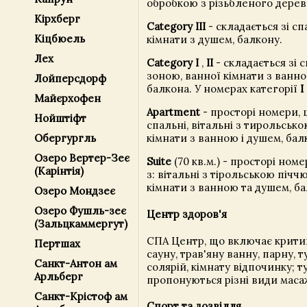
обробкою з різьбленого дерев
Кірхберг
Category III
- складається зі сп
Кіцбюель
кімнати з душем, балкону.
Лех
Category I
,
II
- складається зі 
зоною, ванної кімнати з ванн
Лойперсдорф
балкона. У номерах категорії
I
Майєрхофен
Apartment
- просторі номери, 
Нойштіфт
спальні, вітальні з тирольсько
кімнати з ванною і душем, бал
Обергургль
Озеро Вертер-Зеє
Suite
(70 кв.м.) - просторі ном
(Карінтія)
з: вітальні з тірольською піччю
кімнати з ванною та душем, ба
Озеро Мондзеє
Озеро Фушль-зеє
Центр здоров'я
(Зальцкаммергут)
СПА Центр, що включає критий
Пертшах
сауну, трав'яну ванну, парну, 
Санкт-Антон ам
солярій, кімнату відпочинку; т
Арльберг
пропонуються різні види маса
Санкт-Крістоф ам
Спорт та дозвілля