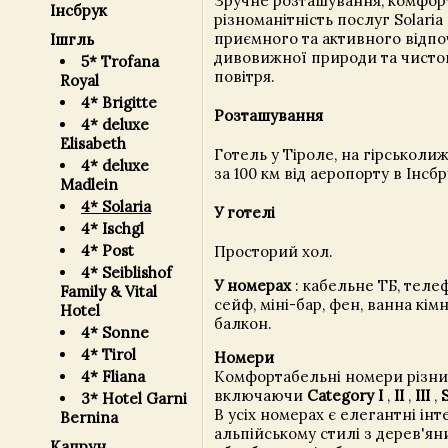
Зручне розташування, комфор
Інсбрук
різноманітність послуг Solaria
приємного та активного відпо
Ішгль
дивовижної природи та чистог
5* Trofana
повітря.
Royal
4* Brigitte
Розташування
4* deluxe
Elisabeth
Готель у Тіроле, на гірськолиж
4* deluxe
за 100 км від аеропорту в Інсбр
Madlein
4* Solaria
У готелі
4* Ischgl
4* Post
Просторий хол.
4* Seiblishof
У номерах
: кабельне ТБ, телеф
Family & Vital
сейф, міні-бар, фен, ванна кімн
Hotel
балкон.
4* Sonne
4* Tirol
Номери
Комфортабельні номери різних
4* Fliana
включаючи
Category I
,
II
,
III
,
3* Hotel Garni
В усіх номерах є елегантні інт
Bernina
альпійському стилі з дерев'я
Капрун