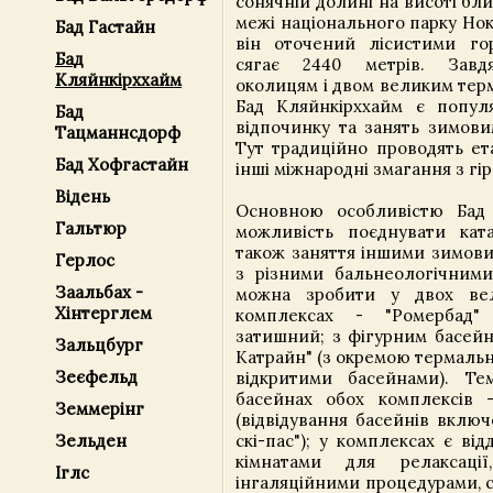
сонячній долині на висоті близ
межі національного парку Нок
Бад Гастайн
він оточений лісистими го
Бад
сягає 2440 метрів. Завд
Кляйнкірххайм
околицям і двом великим тер
Бад Кляйнкірххайм є попул
Бад
відпочинку та занять зимови
Тацманнсдорф
Тут традиційно проводять ет
Бад Хофгастайн
інші міжнародні змагання з гі
Відень
Основною особливістю Бад 
Гальтюр
можливість поєднувати кат
також заняття іншими зимови
Герлос
з різними бальнеологічним
Заальбах -
можна зробити у двох ве
Хінтерглем
комплексах - "Ромербад"
затишний; з фігурним басейн
Зальцбург
Катрайн" (з окремою термаль
Зеєфельд
відкритими басейнами). Те
басейнах обох комплексів 
Земмерінг
(відвідування басейнів включ
скі-пас"); у комплексах є від
Зельден
кімнатами для релаксаці
Іглс
інгаляційними процедурами, 