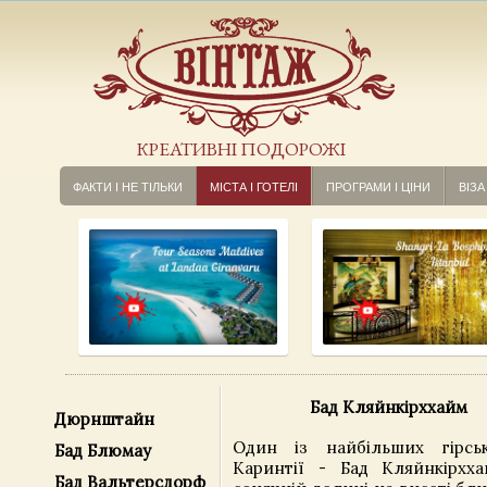
КРЕАТИВНІ ПОДОРОЖІ
ФАКТИ І НЕ ТІЛЬКИ
МІСТА І ГОТЕЛІ
ПРОГРАМИ І ЦІНИ
ВІЗА
Бад Кляйнкірххайм
Дюрнштайн
Один із найбільших гірсь
Бад Блюмау
Каринтії - Бад Кляйнкірхх
Бад Вальтерсдорф