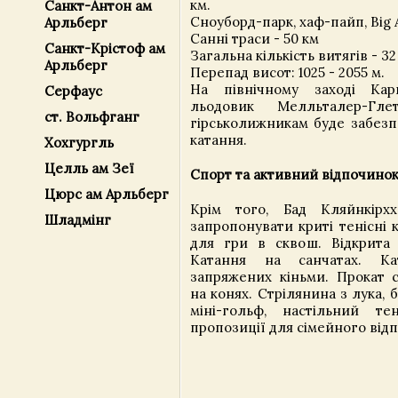
км.
Санкт-Антон ам
Сноуборд-парк, хаф-пайп, Big 
Арльберг
Санні траси - 50 км
Санкт-Крістоф ам
Загальна кількість витягів - 32
Арльберг
Перепад висот: 1025 - 2055 м.
На північному заході Кари
Серфаус
льодовик Мелльталер-Гл
ст. Вольфганг
гірськолижникам буде забезп
катання.
Хохгургль
Целль ам Зеї
Спорт та активний відпочинок
Цюрс ам Арльберг
Крім того, Бад Кляйнкір
Шладмінг
запропонувати криті тенісні 
для гри в сквош. Відкрита 
Катання на санчатах. Ка
запряжених кіньми. Прокат с
на конях. Стрілянина з лука, 
міні-гольф, настільний те
пропозиції для сімейного від