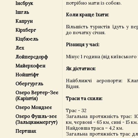
потрібно мати із собою.
Інсбрук
Ішгль
Коли краще їхати:
Капрун
Більшість туристів їдуть у пе
Кірхберг
до початку січня.
Кіцбюель
Різниця у часі:
Лех
Мінус 1 година (від київського 
Лойперсдорф
Майєрхофен
Як дістатися:
Нойштіфт
Найближчі аеропорти: Клаг
Обергургль
Відня.
Озеро Вертер-Зеє
(Карінтія)
Траси та схили:
Озеро Мондзеє
Трас - 32
Озеро Фушль-зеє
Загальна протяжність трас: 100
(Зальцкаммергут)
км, червоні - 65 км, сині - 15 км.
Найдовша траса – 4,2 км.
Пертшах
Загальна протяжність трас дл