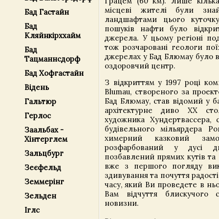
Грацем (60 км). Лише кільк
місцеві жителі були зна
Бад Гастайн
ландшафтами цього куточку
Бад
пошуків нафти було відкри
Кляйнкірххайм
джерела. У цьому регіоні под
тож розчаровані геологи пої
Бад
джерелах у Бад Блюмау було 
Тацманнсдорф
оздоровчий центр.
Бад Хофгастайн
З відкриттям у 1997 році ко
Відень
Blumau, створеного за проек
Бад Блюмау, став відомий у б
Гальтюр
архітектурне диво ХХ сто
Герлос
художника Хундертвассера, 
будівельного мільярдера Р
Заальбах -
химерний казковий замо
Хінтерглем
розфарбований у дусі ди
Зальцбург
позбавлений прямих кутів та 
вже з першого погляду вик
Зеєфельд
здивування та почуття радості
Земмерінг
часу, який Ви проведете в нь
Вам відчуття блискучого с
Зельден
новизни.
Іглс