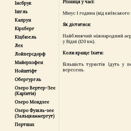
Різниця у часі:
Інсбрук
Ішгль
Мінус 1 година (від київського 
Капрун
Як дістатися:
Кірхберг
Найближчий міжнародний аер
Кіцбюель
у Відні (120 км).
Лех
Коли краще їхати:
Лойперсдорф
Майєрхофен
Більшість туристів їдуть у п
вересень.
Нойштіфт
Обергургль
Озеро Вертер-Зеє
(Карінтія)
Озеро Мондзеє
Озеро Фушль-зеє
(Зальцкаммергут)
Пертшах