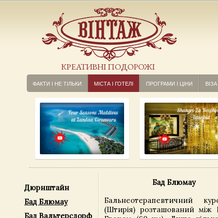
КРЕАТИВНІ ПОДОРОЖІ
ФАКТИ І НЕ ТІЛЬКИ
МІСТА І ГОТЕЛІ
ПРОГРАМИ І ЦІНИ
ВІЗА
Бад Блюмау
Дюрнштайн
Бальнеотерапевтичний ку
Бад Блюмау
(Штирія) розташований між В
Бад Вальтерсдорф