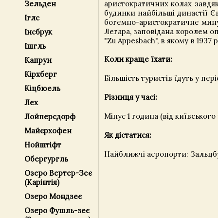
аристократичних колах завдя
Зельден
будинки найбільші династії Є
Іглс
богемно-аристократичне минул
Легара, заповідана королем о
Інсбрук
"Zu Appesbach", в якому в 1937
Ішгль
Коли краще їхати:
Капрун
Кірхберг
Більшість туристів їдуть у пер
Кіцбюель
Різниця у часі:
Лех
Мінус 1 година (від київського 
Лойперсдорф
Майєрхофен
Як дістатися:
Нойштіфт
Найближчі аеропорти: Зальцб
Обергургль
Озеро Вертер-Зеє
(Карінтія)
Озеро Мондзеє
Озеро Фушль-зеє