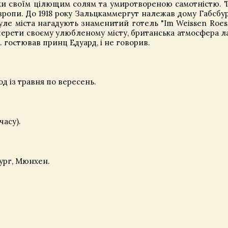
ки своїм цілющим солям та умиротвореною самотністю. 
вропи. До 1918 року Зальцкаммергут належав дому Габсбур
е міста нагадують знаменитий готель "Im Weissen Roessl
перети своєму улюбленому місту, британська атмосфера л
 р. гостював принц Едуард, і не говорив.
іод із травня по вересень.
часу).
ург, Мюнхен.