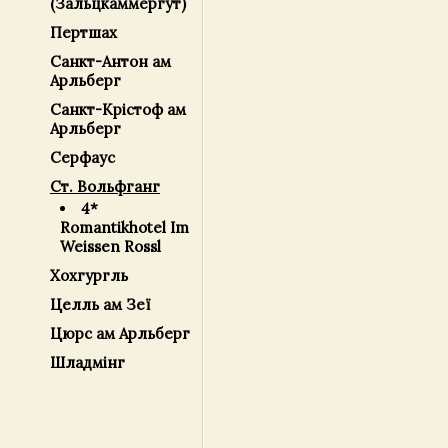
(Зальцкаммергут)
Пертшах
Санкт-Антон ам
Арльберг
Санкт-Крістоф ам
Арльберг
Серфаус
Ст. Вольфганг
4*
Romantikhotel Im
Weissen Rossl
Хохгургль
Целль ам Зеї
Цюрс ам Арльберг
Шладмінг