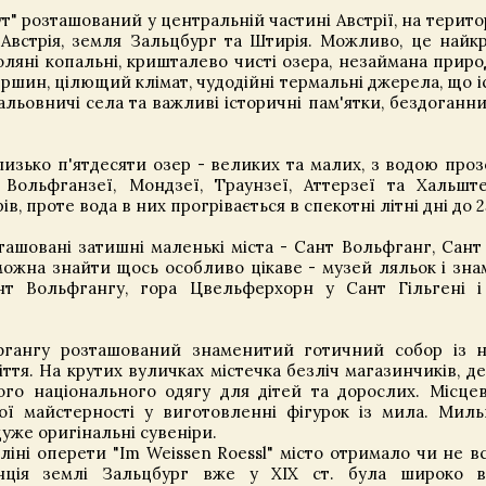
" розташований у центральній частині Австрії, на територ
встрія, земля Зальцбург та Штирія. Можливо, це найк
оляні копальні, кришталево чисті озера, незаймана природ
вершин, цілющий клімат, чудодійні термальні джерела, що і
мальовничі села та важливі історичні пам'ятки, бездоганни
изько п'ятдесяти озер - великих та малих, з водою проз
Вольфганзеї, Мондзеї, Траунзеї, Аттерзеї та Хальште
в, проте вода в них прогрівається в спекотні літні дні до 25
ашовані затишні маленькі міста - Сант Вольфганг, Сант 
можна знайти щось особливо цікаве - музей ляльок і зн
нт Вольфгангу, гора Цвельферхорн у Сант Гільгені і
фгангу розташований знаменитий готичний собор із 
тя. На крутих вуличках містечка безліч магазинчиків, де,
ого національного одягу для дітей та дорослих. Місцев
ї майстерності у виготовленні фігурок із мила. Мильн
дуже оригінальні сувеніри.
рліні оперети "Im Weissen Roessl" місто отримало чи не в
інція землі Зальцбург вже у ХІХ ст. була широко в