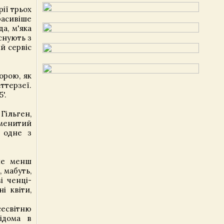
ії трьох
расивіше
а, м'яка
снують з
й сервіс
орою, як
ттерзеї.
'.
Гільген,
аменитий
 одне з
не менш
 мабуть,
і ченці-
і квіти,
сесвітню
ідома в