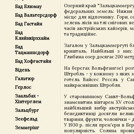
Озерний край "Зальцкаммергут
Бад Блюмау
федеральних земель: Нижня А
Бад Вальтерсдорф
місце для відпочинку. Гори, с
зелень лісів на тлі снігових 
Бад Гастайн
часів австрійських кайзерів, 
Бад
та традиційне.
Кляйнкірххайм
Загалом у Зальцкаммергуті бл
Бад
кришталь. Найбільші з них: 
Тацманнсдорф
Глибина озер досягає 200 метрі
Бад Хофгастайн
На берегах Вольфгангзеї розт
Відень
Штробль - у кожному з яких 
Гальтюр
готель Вайсес Рессль у Са
найкрасивіших Штробля.
Герлос
Заальбах -
У старовинному Санкт-Воль
Хінтерглем
знаменитим вівтарем XV століт
найбільший вибір австрійськ
Зальцбург
бенедиктинці досягли велико
Зеєфельд
тварини, фрукти, чоловічки – 
У 1930 р. після прем'єри в Бе
Земмерінг
популярність. Соляна пров