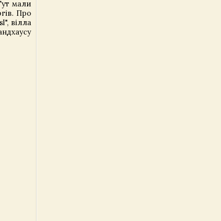
Тут мали
гів. Про
", вілла
андхаусу