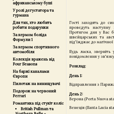
африканському буші
У ролі дегустатора та
гурмана
Для тих, хто любить
Гості заходять до си
робити подарунки
проведуть наступну 
Протягом дня у Вас б
За кермом боліда
швейцарських та авст
Формули 1
під'їжджає до магічної
За кермом спортивного
Будь ласка, зверніть
автомобіля
повідомлення у зв'язк
Колекція вражень від
Four Seasons
Розклад:
На баржі каналами
День 1:
Європи
Пилотаж на винищувачі
Відправлення з Парижа (
Подорож на червоний
День 2:
Ferrari
Верона (Porta Nuova sta
Романтика під стукіт коліс
Венеція (Santa Lucia sta
British Pullman та
Northern Belle -