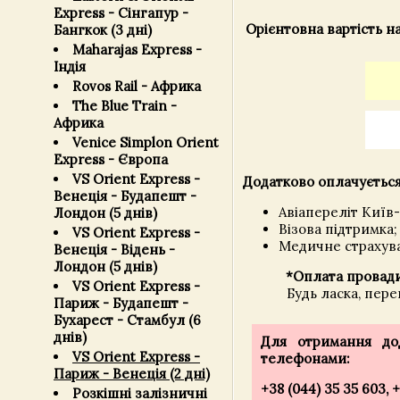
Express - Сінгапур -
Орієнтовна вартість
на
Бангкок (3 дні)
Maharajas Express -
Індія
Rovos Rail - Африка
The Blue Train -
Африка
Venice Simplon Orient
Express - Європа
VS Orient Express -
Додатково оплачується
Венеція - Будапешт -
Авіапереліт Київ
Лондон (5 днів)
Візова підтримка;
VS Orient Express -
Медичне страхув
Венеція - Відень -
Лондон (5 днів)
*Оплата провади
VS Orient Express -
Будь ласка, пере
Париж - Будапешт -
Бухарест - Стамбул (6
днів)
Для отримання дод
VS Orient Express -
телефонами:
Париж - Венеція (2 дні)
+38 (044) 35 35 603, 
Розкішні залізничні