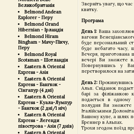
Зверніть увагу, що час
Великобританія
квитку.
Belmond Andean
Explorer - Перу
Програма
Belmond Grand
Hibernian - Ірландія
День 1:
Ваша захоплююч
Belmond Hiram
вагони Венеціанськог
Bingham - Мачу-Пікчу,
буде персональний стю
Перу
буде небагато часу, 
Вечеря, приготована ш
Belmond Royal
вечері Ви зможете в
Scotsman - Шотландія
Повернувшись у Ва
Eastern & Oriental
перетворилося на зат
Express - Азія
Eastern & Oriental
День 2:
Прокинувшись в
Express - Бангкок -
Альп. Сніданок подаєт
Сінгапур (4 дні)
барі за філіжанкою
Eastern & Oriental
подається в одному 
Express - Куала-Лумпур
полудня Ви зможете 
- Бангкок (2 дні/1 ніч)
Італійськими Доломіта
Eastern & Oriental
Вашому купе, а шлях 
Express - Легенди
Бреннер в Альпах.
півострова - Азія (7 днів)
Трохи згодом поїзд при
Eastern & Oriental