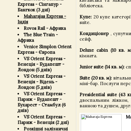
китайська та міжнаро
Express - Сінгапур -
бібліотека.
Бангкок (3 дні)
Maharajas Express -
Купе:
20 купе категорії 
Індія
suite.
Rovos Rail - Африка
Кондиціонер
, супутни
The Blue Train -
сейф.
Африка
Venice Simplon Orient
Deluxe cabin (10 кв. м
Express - Європа
кімната.
VS Orient Express -
Венеція - Будапешт -
Junior suite (14 кв. м):
сп
Лондон (5 днів)
VS Orient Express -
Suite (20 кв. м):
вітальня
Венеція - Відень -
міні-бар. Послуги пер
Лондон (5 днів)
VS Orient Express -
Presidential suite (43 к
Париж - Будапешт -
двоспальним ліжком, 
Бухарест - Стамбул (6
ванною та душем, друга
днів)
VS Orient Express -
Ма
Париж - Венеція (2 дні)
Розкішні залізничні