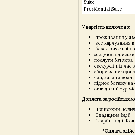
Suite
Presidential Suite
У вартість включено:
проживання у дво
все харчування в
безалкогольні на
місцеве індійське
послуги батлера
екскурсії під час
збори за викорис
чай, кава та вода 
піднос багажу на 
оглядовий тур міс
Доплата за російськомо
Індійський Велич
Спадщина Індії 
Скарби Індії; Кош
*Оплата здійс