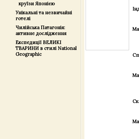
круїзи Японією
Ін
Унікальні та незвичайні
готелі
Чилійська Патагонія:
Ма
активне дослідження
Експедиції ВЕЛИКІ
ТВАРИНИ в стилі National
Geographic
Сп
Ма
Ск
Ма