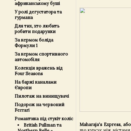
африканському буші
У ролі дегустатора та
гурмана
Для тих, хто любить
робити подарунки
За кермом боліда
Формули 1
За кермом спортивного
автомобіля
Колекція вражень від
Four Seasons
На баржі каналами
Європи
Пилотаж на винищувачі
Подорож на червоний
Ferrari
Романтика під стукіт коліс
Maharaja's Express, а
British Pullman та
що курсує між містами
Northern Belle -