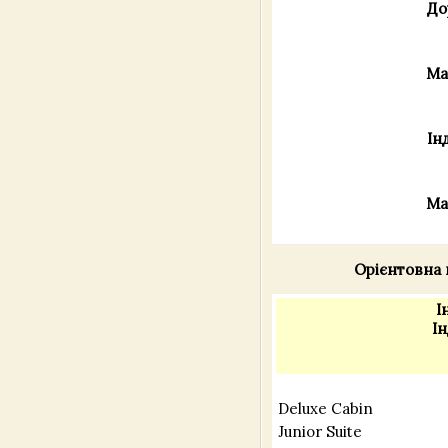
До
Ма
Ін
Ма
Орієнтовна 
І
Ін
Deluxe Cabin
Junior Suite