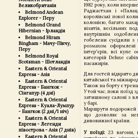
1982 року, коли вперше
Великобританія
Раджастхан і «Палац
Belmond Andean
королівські покої коли
Explorer - Перу
колонією, багато маха
Belmond Grand
візитів, весільних п
Hibernian - Ірландія
внутрішнім оздоблен
Belmond Hiram
гобелени сусідили з
Bingham - Мачу-Пікчу,
розмахом оформлені
Перу
інтер'єрів, всі купе
Belmond Royal
категорій Deluxe cabin
Scotsman - Шотландія
пасажирів.
Eastern & Oriental
Для гостей відкрито дв
Express - Азія
китайської та міжнаро
Eastern & Oriental
Також на борту є трен
Express - Бангкок -
У той час, поки поїзд 
Сінгапур (4 дні)
затишному салоні з вл
Eastern & Oriental
у барі.
Express - Куала-Лумпур
Маршрути подорожей н
- Бангкок (2 дні/1 ніч)
що дозволяє за нев
Eastern & Oriental
дивовижної країни.
Express - Легенди
півострова - Азія (7 днів)
У поїзді:
23 вагони, в
Eastern & Oriental