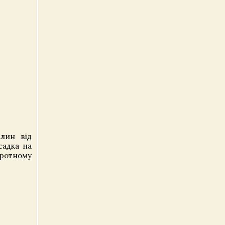
илин від
садка на
оротному