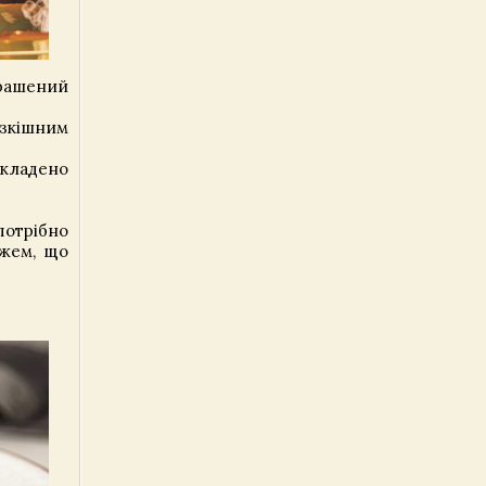
крашений
озкішним
кладено
отрібно
ажем, що