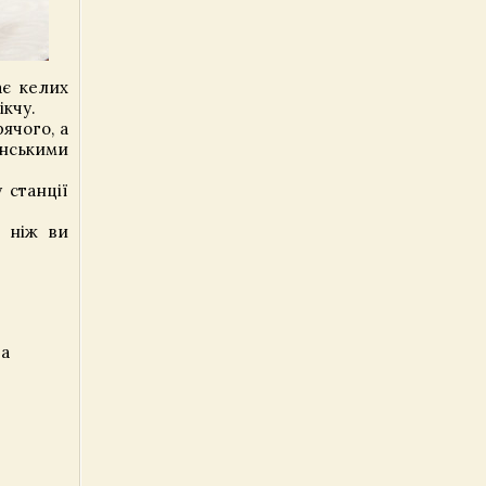
ає келих
ікчу.
ячого, а
анськими
 станції
ш ніж ви
ба