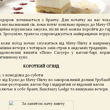
одорож починається з бранчу. Для початку на вас чек
й апельсиновий сік, поки потяг повільно прямує до Мачу-П
ійна перуанська закуска, після якої можна перейти до гар
ви. Зрозуміло, трапеза супроводжується найкращими перу
коли поїзд почне спускатися від Мачу-Пікчу в напрямку
зкішна вечеря з чотирьох змін страв в андських традиціях.
адоволенні випити «Піско Саеуер» у вагоні-барі, пер
затишному купе.
КОРОТКИЙ ОГЛЯД
з понеділка до суботи
 від Куско до Мачу-Пікчу по заворожливій долині Урубам
ни-ресторани, вагон-бар і відкритий оглядовий вагон
ючає в себе бранч, Sanctuary Lodge та вишукана вечеря.