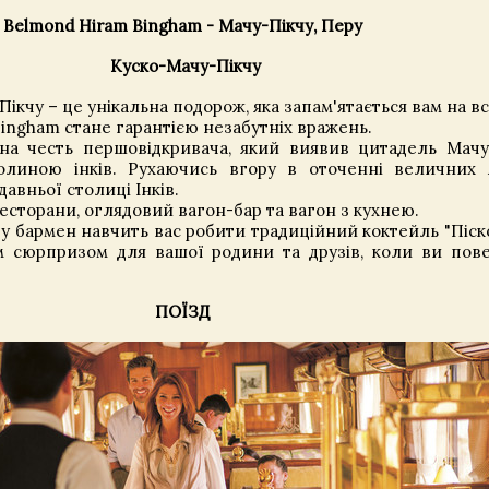
Belmond Hiram Bingham - Мачу-Пікчу, Перу
Куско-Мачу-Пікчу
Пікчу – це унікальна подорож, яка запам'ятається вам на в
ingham стане гарантією незабутніх вражень.
а честь першовідкривача, який виявив цитадель Мачу-
линою інків. Рухаючись вгору в оточенні величних А
давньої столиці Інків.
ресторани, оглядовий вагон-бар та вагон з кухнею.
у бармен навчить вас робити традиційний коктейль "Піско
м сюрпризом для вашої родини та друзів, коли ви пов
ПОЇЗД