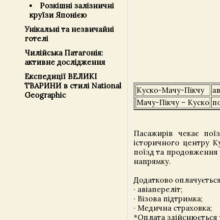
Розкішні залізничні
круїзи Японією
Унікальні та незвичайні
готелі
Чилійська Патагонія:
активне дослідження
Експедиції ВЕЛИКІ
ТВАРИНИ в стилі National
Куско-Мачу-Пікчу
а
Geographic
Мачу-Пікчу – Куско
п
Пасажирів чекає пої
історичного центру К
поїзд та продовження 
напрямку.
Додатково оплачується
· авіапереліт;
· Візова підтримка;
· Медична страховка;
*Оплата здійснюється 