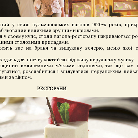
ий у стилі пульманівських вагонів 1920-х років, при
мебльований великими зручними кріслами.
 у своєму купе, столи вагона-ресторану накриваються р
аними столовими приладами.
осить вас на бранч та вишукану вечерю, меню якої с
дходить для потягу коктейлю під живу перуанську музику.
ащений величезними м'якими сидіннями, так що вам п
туватися, розслабитися і милуватися перуанським пейз
ми за вікном.
РЕСТОРАНИ