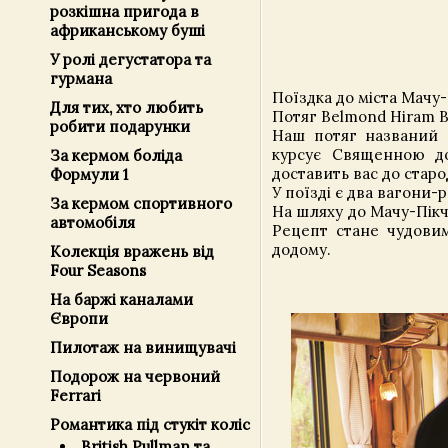
розкішна пригода в
африканському буші
У ролі дегустатора та
гурмана
Поїздка до міста Мачу-
Для тих, хто любить
Потяг Belmond Hiram B
робити подарунки
Наш потяг названий н
курсує Священною до
За кермом боліда
доставить вас до старо
Формули 1
У поїзді є два вагони-
За кермом спортивного
На шляху до Мачу-Пікч
автомобіля
Рецепт стане чудови
додому.
Колекція вражень від
Four Seasons
На баржі каналами
Європи
Пилотаж на винищувачі
Подорож на червоний
Ferrari
Романтика під стукіт коліс
British Pullman та