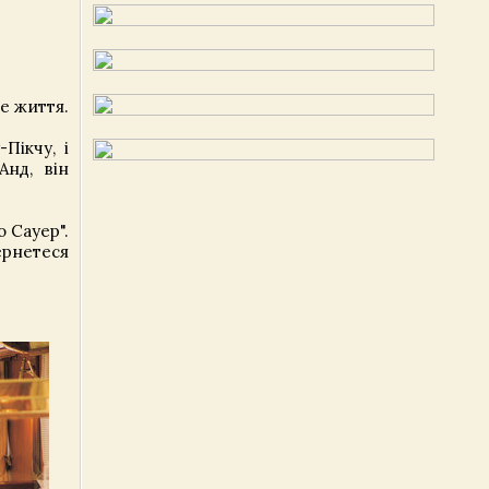
се життя.
Пікчу, і
нд, він
 Сауер".
ернетеся