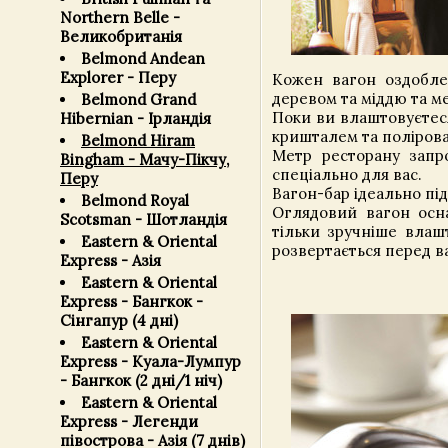
Northern Belle -
Великобританія
Belmond Andean
Explorer - Перу
Кожен вагон оздоблен
деревом та міддю та 
Belmond Grand
Поки ви влаштовуєтеся
Hibernian - Ірландія
кришталем та поліров
Belmond Hiram
Метр ресторану запр
Bingham - Мачу-Пікчу,
спеціально для вас.
Перу
Вагон-бар ідеально пі
Belmond Royal
Оглядовий вагон осн
Scotsman - Шотландія
тільки зручніше влаш
Eastern & Oriental
розвертається перед ва
Express - Азія
Eastern & Oriental
Express - Бангкок -
Сінгапур (4 дні)
Eastern & Oriental
Express - Куала-Лумпур
- Бангкок (2 дні/1 ніч)
Eastern & Oriental
Express - Легенди
півострова - Азія (7 днів)