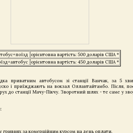
втобус+поїзд
орієнтовна вартість: 500 доларів США *
оїзд+автобус
орієнтовна вартість: 450 доларів США *
здка приватним автобусом зі станції Ванчак, за 5 хв
уско і приїжджають на вокзал Оллантайтамбо. Після, по
рух до станції Мачу-Пікчу. Зворотний шлях - те саме у зв
:
у гривнях за комерційним курсом на день оплати.