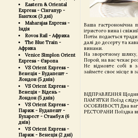
Eastern & Oriental
Express - Сінгапур -
Бангкок (3 дні)
Maharajas Express -
Ваша гастрономічна п
Індія
ігристого вина і свіжи
Rovos Rail - Африка
Потім подається традиц
The Blue Train -
далі до десерту та ка
Африка
винами.
На зворотному шляху, 
Venice Simplon Orient
Порой, на вас чекає ро
Express - Європа
Не відмовте собі в з
VS Orient Express -
займете своє місце в 
Венеція - Будапешт -
Лондон (5 днів)
VS Orient Express -
Венеція - Відень -
ВІДПРАВЛЕННЯ Щодня, 
Лондон (5 днів)
ПАМ'ЯТКИ Поїзд слідує
VS Orient Express -
ОСОБЛИВОСТІ Два ваго
Париж - Будапешт -
РЕСТОРАНИ Поїздка вкл
Бухарест - Стамбул (6
днів)
VS Orient Express -
Париж - Венеція (2 дні)