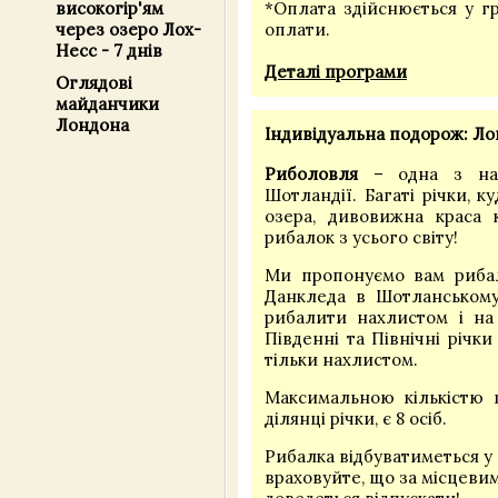
високогір'ям
*Оплата здійснюється у г
через озеро Лох-
оплати.
Несс - 7 днів
Деталі програми
Оглядові
майданчики
Лондона
Індивідуальна подорож: Лов
Риболовля
– одна з най
Шотландії. Багаті річки, к
озера, дивовижна краса
рибалок з усього світу!
Ми пропонуємо вам рибалк
Данкледа в Шотланському
рибалити нахлистом і на 
Південні та Північні річк
тільки нахлистом.
Максимальною кількістю г
ділянці річки, є 8 осіб.
Рибалка відбуватиметься у 
враховуйте, що за місцеви