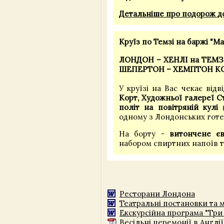
Детальніше про подорож до
Круїз по Темзі на баржі "Ма
ЛОНДОН – ХЕНЛІ на ТЕМЗІ
ШЕПЕРТОН – ХЕМПТОН К
У круїзі на Вас чекає від
Корт, Художньої галереї С
політ на повітряній кулі
(
одному з Лондонських готе
На борту -
витончене є
набором спиртних напоїв та
Ресторани Лондона
Театральні постановки та
Екскурсійна програма "Три 
Весільні церемонії в Англі