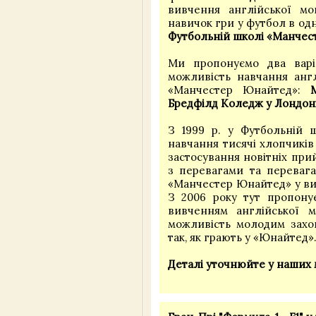
вивчення англійської м
навичок гри у футбол в одн
Футбольній школі «Манчес
Ми пропонуємо два варіа
можливість навчання англ
«Манчестер Юнайтед»:
Бредфілд Коледж у Лондон
З 1999 р. у Футбольній
навчання тисячі хлопчиків
застосування новітніх при
з перевагами та перевага
«Манчестер Юнайтед» у вихо
З 2006 року тут пропону
вивченням англійської м
можливість молодим захо
так, як грають у «Юнайте
Деталі уточнюйте у наших