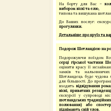
На борту для Вас –
ко
вибором віскі та елю,
типова та вишукана шотлан
До Ваших послуг: екскурс
прогулянки.
Детальніше про круїз та ва
Подорож Шотландією на роз
Подорожуючи поїздом Ro
серці гірської частини Шо
оцінити красу її незайман
замків та мальовничих
Шотландець буде чудова м
для більшості. До програм
входить
відвідування рома
віскі, приватних резиденці
екскурсії у супроводі м
шотландських традиційних і
полювання) або спостер
піднімають свій улов.