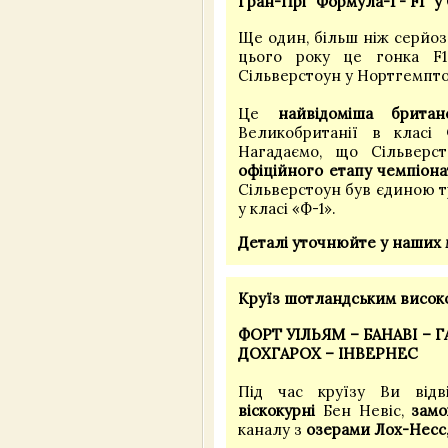
Гран-Прі "Формула-1 - F1" у
Ще один, більш ніж серйоз
цього року це гонка F1 
Сільверстоун у Нортгемпт
Це
найвідоміша британ
Великобританії в класі
Нагадаємо, що Сільверс
офіційного етапу чемпіона
Сільверстоун був єдиною т
у класі «Ф-1».
Деталі уточнюйте у наших
Круїз шотландським високог
ФОРТ УІЛЬЯМ – БАНАВІ – 
ДОХГАРОХ – ІНВЕРНЕС
Під час круїзу Ви від
віскокурні
Бен Невіс,
замо
каналу з
озерами Лох-Несс,