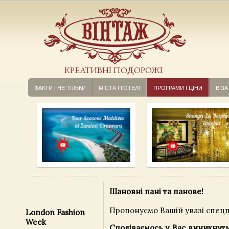
КРЕАТИВНІ ПОДОРОЖІ
ФАКТИ І НЕ ТІЛЬКИ
МІСТА І ГОТЕЛІ
ПРОГРАМИ І ЦІНИ
ВІЗА
Шановні пані та панове!
Пропонуємо Вашій увазі спецпр
London Fashion
Week
Сподіваємось у Вас виникнуть