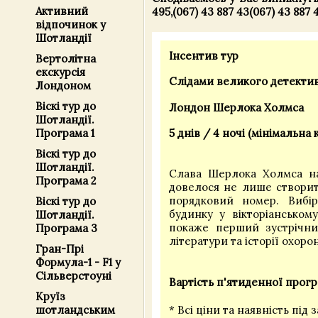
Активний
495
,
(067) 43 887 43
(067) 43 887 
відпочинок у
Шотландії
Інсентив тур
Вертолітна
екскурсія
Слідами великого детектив
Лондоном
Віскі тур до
Лондон Шерлока Холмса
Шотландії.
Програма 1
5 днів / 4 ночі (мінімальна к
Віскі тур до
Шотландії.
Слава Шерлока Холмса на
Програма 2
довелося не лише створит
порядковий номер. Вибі
Віскі тур до
будинку у вікторіанському
Шотландії.
покаже перший зустрічний
Програма 3
літератури та історії охоро
Гран-Прі
Формула-1 - F1 у
Сільверстоуні
Вартість п'ятиденної програ
Круїз
шотландським
* Всі ціни та наявність під 