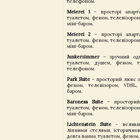
телефоном.
Meierei 1
– просторі апарт
туалетом, феном, телевізором
міні-баром.
Meierei 2
– просторі апарт
туалетом, феном, телевізором
міні-баром.
Junkerzimmer
– зручний одн
туалетом, душем, феном, т
телефоном.
Park Suite
– просторий люкс з
феном, телевізором, VDSL,
баром.
Baroness Suite
– просторий
туалетом, феном, телевізором
міні-баром.
Lichtenstein Suite
- велики
ліпними стелями, історично
довга ванна, туалетом, феном,