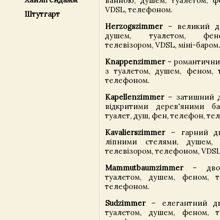
ванною, душем, туалетом, фе
VDSL, телефоном.
Штутгарт
Herzogszimmer
– великий д
душем, туалетом, фен
телевізором, VDSL, міні-баром
Knappenzimmer
– романтични
з туалетом, душем, феном, т
телефоном.
Kapellenzimmer
– затишний д
відкритими дерев'яними бал
туалет, душ, фен, телефон, тел
Kavalierszimmer
– гарний дв
ліпними стелями, душем, 
телевізором, телефоном, VDSL
Mammutbaumzimmer
– двом
туалетом, душем, феном, т
телефоном.
Sudzimmer
– елегантний дв
туалетом, душем, феном, т