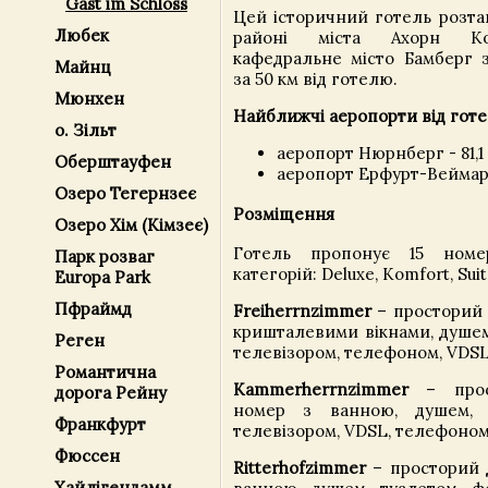
Gast im Schloss
Цей історичний готель розта
Любек
районі міста Ахорн Коб
кафедральне місто Бамберг з
Майнц
за 50 км від готелю.
Мюнхен
Найближчі аеропорти від гот
о. Зільт
аеропорт Нюрнберг - 81,1
Оберштауфен
аеропорт Ерфурт-Веймар 
Озеро Тегернзеє
Розміщення
Озеро Хім (Кімзеє)
Готель пропонує 15 номе
Парк розваг
категорій: Deluxe, Komfort, Suit
Europa Park
Пфраймд
Freiherrnzimmer
– просторий 
кришталевими вікнами, душем
Реген
телевізором, телефоном, VDSL
Романтична
Kammerherrnzimmer
– прос
дорога Рейну
номер з ванною, душем, 
Франкфурт
телевізором, VDSL, телефоном
Фюссен
Ritterhofzimmer
– просторий 
Хайлігендамм