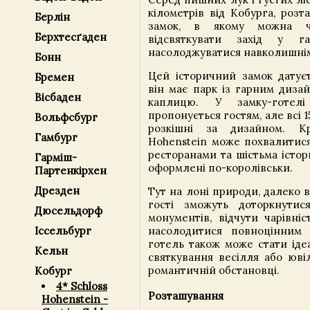
кілометрів від Кобурга, роз
Берлін
замок, в якому можна чу
Берхтесґаден
відсвяткувати захід у г
насолоджуватися навколишнім
Бонн
Цей історичний замок датуєть
Бремен
він має парк із гарним диза
Вісбаден
каплицю. У замку-готелі
пропонується гостям, але всі 1
Вольфсбург
розкішні за дизайном. Кр
Гамбург
Hohenstein може похвалитис
ресторанами та шістьма істор
Гарміш-
оформлені по-королівськи.
Партенкірхен
Дрезден
Тут на лоні природи, далеко в
гості зможуть доторкнутис
Дюсельдорф
монументів, відчути чарівні
Іссельбург
насолодитися повноцінним 
готель також може стати іде
Кельн
святкування весілля або юві
романтичній обстановці.
Кобург
4* Schloss
Розташування
Hohenstein -