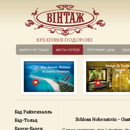
КРЕАТИВНІ ПОДОРОЖІ
ФАКТИ І НЕ ТІЛЬКИ
МІСТА І ГОТЕЛІ
ПРОГРАМИ І ЦІНИ
ВІЗА
Бад Райхенхалль
Schloss Hohenstein - Gast
Бад-Тольц
Баден-Баден
Серед пишних лук і густих лісі