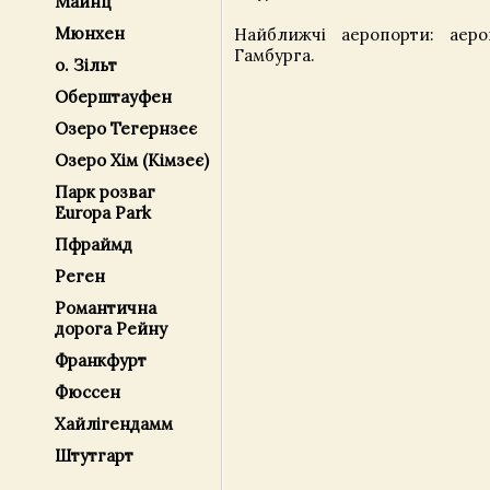
Майнц
Мюнхен
Найближчі аеропорти: аеро
Гамбурга.
о. Зільт
Оберштауфен
Озеро Тегернзеє
Озеро Хім (Кімзеє)
Парк розваг
Europa Park
Пфраймд
Реген
Романтична
дорога Рейну
Франкфурт
Фюссен
Хайлігендамм
Штутгарт