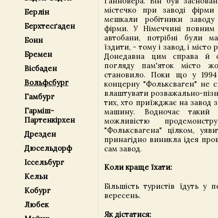
Ганновера. Він був заснован
містечко при заводі фірми 
Берлін
мешкали робітники заводу 
Берхтесґаден
фірми. У Німеччині повним
автобани, потрібні були 
Бонн
їздити, - тому і завод, і міст
Бремен
Донедавна цим справа й о
погляду пам'яток місто жо
Вісбаден
становило. Поки що у 1994
Вольфсбург
концерну "Фольксваген" не с
влаштувати розважально-пізн
Гамбург
тих, хто приїжджає на завод 
Гарміш-
машину. Водночас такий 
Партенкірхен
можливістю продемонстр
"Фольксвагена" цілком, уяви
Дрезден
принагідно виникла ідея пров
Дюсельдорф
сам завод.
Іссельбург
Коли краще їхати:
Кельн
Більшість туристів їдуть у п
Кобург
вересень.
Любек
Як дістатися: