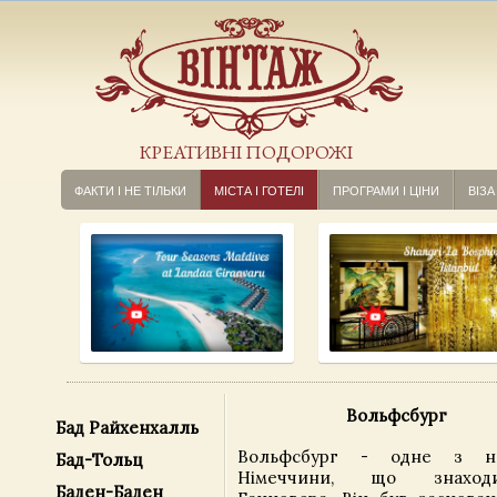
КРЕАТИВНІ ПОДОРОЖІ
ФАКТИ І НЕ ТІЛЬКИ
МІСТА І ГОТЕЛІ
ПРОГРАМИ І ЦІНИ
ВІЗА
Вольфсбург
Бад Райхенхалль
Вольфсбург - одне з на
Бад-Тольц
Німеччини, що знаходи
Баден-Баден