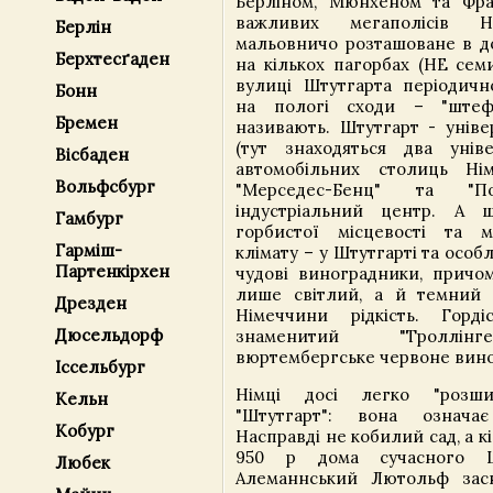
Берліном, Мюнхеном та Фра
важливих мегаполісів Н
Берлін
мальовничо розташоване в до
Берхтесґаден
на кількох пагорбах (НЕ семи
вулиці Штутгарта періодич
Бонн
на пологі сходи – "штеф
Бремен
називають. Штутгарт - уніве
(тут знаходяться два унів
Вісбаден
автомобільних столиць Нім
Вольфсбург
"Мерседес-Бенц" та "По
індустріальний центр. А
Гамбург
горбистої місцевості та м
Гарміш-
клімату – у Штутгарті та осо
Партенкірхен
чудові виноградники, причом
лише світлий, а й темний 
Дрезден
Німеччини рідкість. Горд
Дюсельдорф
знаменитий "Троллінг
вюртембергське червоне вино
Іссельбург
Німці досі легко "розши
Кельн
"Штутгарт": вона означа
Кобург
Насправді не кобилий сад, а к
950 р дома сучасного Ш
Любек
Алеманнський Лютольф засн