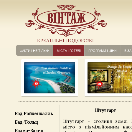
КРЕАТИВНІ ПОДОРОЖІ
ФАКТИ І НЕ ТІЛЬКИ
МІСТА І ГОТЕЛІ
ПРОГРАМИ І ЦІНИ
ВІЗА
Штутгарт
Бад Райхенхалль
Штутгарт - столиця землі 
Бад-Тольц
місто з півмільйонним нас
Баден-Баден