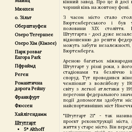
Майнц
кінний завод. Про це й досі 
чорний кінь на жовтому фоні.
Мюнхен
З часом місто стало стол
о. Зільт
Вюртембергського і був 
Оберштауфен
половини XIX століття.
Штутгарта - досі дуже незал
Озеро Тегернзеє
відношенню до решти федер
Озеро Хім (Кімзеє)
можуть забути незалежності, 
Вюртемберга.
Парк розваг
Europa Park
Ареною багатьох міжнародн
Пфраймд
Штутгарт у різні роки, з йо
стадіонами та безліччю 
Реген
споруд. Тут проводився жін
Романтична
чемпіонат з волейболу у 198
дорога Рейну
світу з легкої атлетики у 19
перегони федерального значен
Франкфурт
події допомогли здобути міс
найспортивніших міст Німечч
Фюссен
Хайлігендамм
"Штутгарт 21" - так назива
проект реконструкції міста,
Штутгарт
життя у старе місто. Він пере
5* Althoff