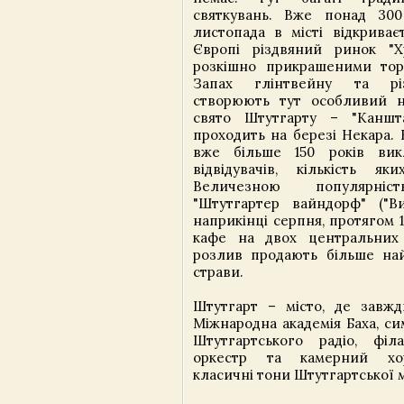
святкувань. Вже понад 300
листопада в місті відкриває
Європі різдвяний ринок "Х
розкішно прикрашеними тор
Запах глінтвейну та рі
створюють тут особливий н
свято Штутгарту – "Каншт
проходить на березі Некара. В
вже більше 150 років вик
відвідувачів, кількість я
Величезною популярніст
"Штутгартер вайндорф" ("В
наприкінці серпня, протягом 1
кафе на двох центральних
розлив продають більше най
страви.
Штутгарт – місто, де завжд
Міжнародна академія Баха, с
Штутгартського радіо, філ
оркестр та камерний хо
класичні тони Штутгартської 