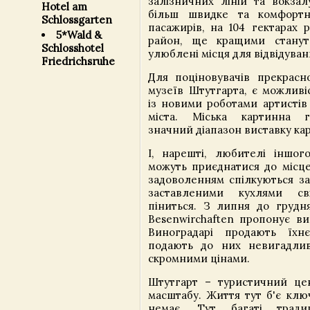
залізничних ліній та вокзал
Hotel am
більш швидке та комфортн
Schlossgarten
пасажирів, на 104 гектарах 
5*Wald &
район, ще кращими станут
Schlosshotel
улюблені місця для відвідуван
Friedrichsruhe
Для поціновувачів прекрасно
музеїв Штутгарта, є можливі
із новими роботами артистів
міста. Міська картинна 
значний діапазон виставку ка
І, нарешті, любителі іншог
можуть приєднатися до місцев
задоволенням спілкуються за
заставленими кухлями с
піниться. З липня до грудня
Besenwirchaften пропонує ви
Виноградарі продають їх
подають до них невигадлив
скромними цінами.
Штутгарт – туристичний це
масштабу. Життя тут б'є ключ
немає. Тут багаті традиц