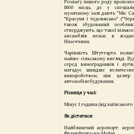
Розвагу іншого роду пропону
1800 місць, де у спеціал
музичному залі дають "Міс Са
"Красуня і чудовисько" ("Чер
також збудований особлив
стверджують, що такої кількос
ансамблів немає в жодно
Німеччини.
Чарівність Штутгарта поля
майже сільському вигляді. Б
серед виноградників і лугів
нагадує швидше величезн
виноробством, ніж центр 
автомобілебудування.
Різниця у часі:
Мінус 1 година (від київського 
Як дістатися:
Найближчий аеропорт: аеро
Франкфурта-на-Майні.