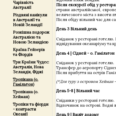
Чарівність
Після екскурсії обід у рестора
Австралії
страви австралійської, європ
величезного міста з висоти 
Різдвяні канікули
Після обіду вільний час для с
в Австралії та
Новій Зеландії
День 3 Вільний день
Розкішна подорож
Австралією та
Сніданок у ресторані готелю.
Новою Зеландією
відвідування океанаріуму та к
Країна Гейзерів
День 4 | Сідней - о. Гамільтон
та Фіордів
Три Країни Чудес:
Сніданок у ресторані готелю.
Австралія, Нова
Трансфер до аеропорту Сіднея
Зеландія, Фіджі
Після прибуття на острів Гамі
Тропікана (о.
(*Для туру з островом Хейман –
Гамільтон)
День 5-8 | Вільний час
Тропікана (о.
Хейман)
Сніданки у ресторані готелю.
Тропіки та фіорди
Відпочинок на острові. Водні
- контрасти
Океанії
День 9 | Виліт додому