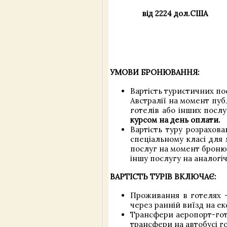
від 2224 дол.США
УМОВИ БРОНЮВАННЯ:
Вартість туристичних по
Австралії на момент пуб
готелів або інших посл
курсом на день оплати.
Вартість туру розрахова
спеціальному класі для 
послуг на момент бронюв
іншу послугу на аналогі
ВАРТІСТЬ ТУРІВ ВКЛЮЧАЄ:
Проживання в готелях –
через ранній виїзд на ек
Трансфери аеропорт-готе
трансфери на автобусі г