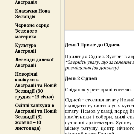
Австралія
Класична Нова
Зеландія
Червоне серце
Зеленого
материка
День 1 Приліт до Сіднея.
Культура
Австралії
Приліт до Сіднея. Зустріч в 
Легенди далекої
*Зверніть увагу, що заселення 
Австралії
розміщення (за доплату).
Новорічні
День 2 Сідней
канікули в
Австралії та Новій
Сніданок у ресторані готелю.
Зеландії (30
грудня - 13 січня)
Сідней - столиця штату Новий 
відвідати туристи з усіх кут
Осінні канікули в
штату. Немов у казці, перед В
Австралії та Новій
пам'ятники і собори, милі си
Зеландії (31
сучасної архітектури. Sydney 
жовтня – 10
міську ратушу, центр нічног
листопада)
відомий пляж Бондай.