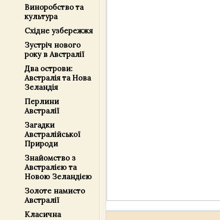
Виноробство та
культура
Східне узбережжя
Зустріч нового
року в Австралії
Два острови:
Австралія та Нова
Зеландія
Перлини
Австралії
Загадки
Австралійської
Природи
Знайомство з
Австралією та
Новою Зеландією
Золоте намисто
Австралії
Класична