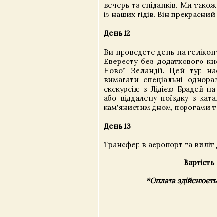
вечерь та сніданків. Ми також
із наших гідів. Він прекрасний
День 12
Ви проведете день на гелікоп
Евересту без додаткового ки
Нової Зеландії. Цей тур на
вимагати спеціальні однор
екскурсію з Лідією Брадей н
або віддалену поїздку з кат
кам'янистим дном, порогами т
День 13
Трансфер в аеропорт та виліт
Вартість
*Оплата здійснюєть