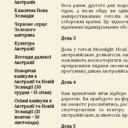
Австралія
Весь ранок другого дня подо
Класична Нова
гідом, а після обіду ви зд
Зеландія
найпрестижніших готелів А
узбережжі країни. Це відносн
Червоне серце
відмінним індивідуальним обс
Зеленого
материка
День 3
Культура
Австралії
День у готелі Moonlight Head.
австралійських делікатесів, 
Легенди далекої
можливість поспостерігати за
Австралії
прекрасними видами океансь
Новорічні
прогулянку диким австралійсь
канікули в
Австралії та Новій
День 4
Зеландії (30
грудня - 13 січня)
Ваш приватний літак підбере
дорогою. Ви прибудете на ферм
Осінні канікули в
ви зможете розслабитись, дос
Австралії та Новій
спостереження за кенгуру.
Зеландії (31
австралійських делікатесів, п
жовтня – 10
листопада)
День 5