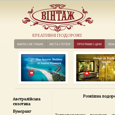
КРЕАТИВНІ ПОДОРОЖІ
ФАКТИ І НЕ ТІЛЬКИ
МІСТА І ГОТЕЛІ
ПРОГРАМИ І ЦІНИ
ВІЗА
Розкішна подор
Австралійська
екзотика
Бумеранг
Запропонована подорож ск