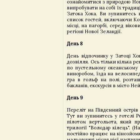
ознайомитися з природою Нов
випробувати на собі їх тради
Затока Хока. Ви зупинитесь в
список гостей, включаючи Кор
місці, на пагорбі, серед вік
регіоні Нової Зеландії.
День 8
День відпочинку у Затоці Х
дозвілля. Ось тільки кілька р
по пустельному океанському 
виноробом, їзда на велосипед
гра в гольф на полі, розташ
бакланів, екскурсія в місто Не
День 9
Переліт на Південний острів 
Тут ви зупинитесь у готелі P
пілотом вертольота, який п
трилогії "Володар кілець". (
постійно працює на кінозйомк
мальовничі місця цієї частини