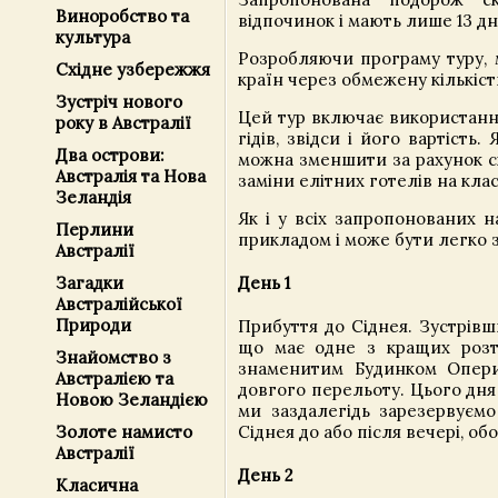
Виноробство та
відпочинок і мають лише 13 д
культура
Розробляючи програму туру, 
Східне узбережжя
країн через обмежену кількіст
Зустріч нового
Цей тур включає використання
року в Австралії
гідів, звідси і його вартіст
Два острови:
можна зменшити за рахунок ск
Австралія та Нова
заміни елітних готелів на кла
Зеландія
Як і у всіх запропонованих 
Перлини
прикладом і може бути легко з
Австралії
Загадки
День 1
Австралійської
Природи
Прибуття до Сіднея. Зустрівш
що має одне з кращих розта
Знайомство з
знаменитим Будинком Опери
Австралією та
довгого перельоту. Цього дня
Новою Зеландією
ми заздалегідь зарезервуєм
Сіднея до або після вечері, об
Золоте намисто
Австралії
День 2
Класична