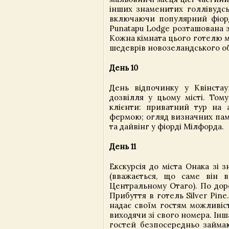
інших знаменитих голлівудсь
включаючи популярний фіорд
Punatapu Lodge розташована з
Кожна кімната цього готелю 
шедеврів новозеландського о
День 10
День відпочинку у Квінста
дозвілля у цьому місті. Том
клієнти: приватний тур на 
фермою; огляд визначних пам'
та дайвінг у фіорді Мілфорда.
День 11
Екскурсія до міста Онака з
(вважається, що саме він 
Центральному Отаго). По дор
Прибуття в готель Silver Pin
надає своїм гостям можливіс
виходячи зі свого номера. Ін
гостей безпосередньо займа