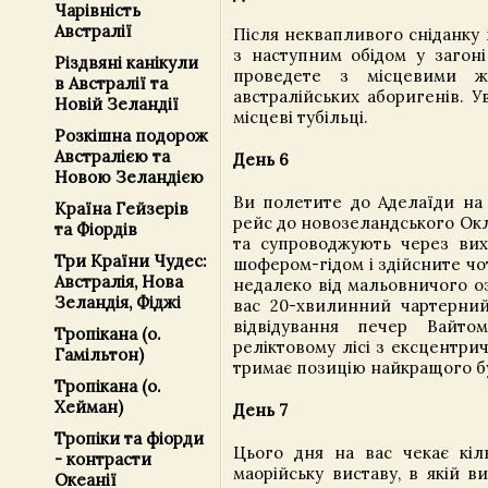
Чарівність
Австралії
Після неквапливого сніданку 
з наступним обідом у загон
Різдвяні канікули
проведете з місцевими ж
в Австралії та
австралійських аборигенів. У
Новій Зеландії
місцеві тубільці.
Розкішна подорож
Австралією та
День 6
Новою Зеландією
Ви полетите до Аделаїди на
Країна Гейзерів
рейс до новозеландського Окле
та Фіордів
та супроводжують через ви
Три Країни Чудес:
шофером-гідом і здійсните ч
Австралія, Нова
недалеко від мальовничого о
Зеландія, Фіджі
вас 20-хвилинний чартерний
відвідування печер Вайто
Тропікана (о.
реліктовому лісі з ексцентри
Гамільтон)
тримає позицію найкращого бу
Тропікана (о.
Хейман)
День 7
Тропіки та фіорди
Цього дня на вас чекає кіл
- контрасти
маорійську виставу, в якій 
Океанії