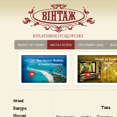
КРЕАТИВНІ ПОДОРОЖІ
ФАКТИ І НЕ ТІЛЬКИ
МІСТА І ГОТЕЛІ
ПРОГРАМИ І ЦІНИ
ВІЗА
Атамі
Така
Вакура
Ібусукі
Японське місто Такаяма