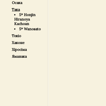
Осака
Така
5* Honjin
Hiranoya
Kachoan
5* Wanosato
Токіо
Хаконе
Хіросіма
Яманака