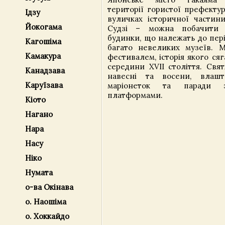
території гористої префектур
Ідзу
вуличках історичної частини
Йокогама
Судзі – можна побачити д
будинки, що належать до пері
Кагошіма
багато невеликих музеїв. М
Камакура
фестивалем, історія якого с
середини XVII століття. Свя
Канадзава
навесні та восени, влашт
Каруїзава
маріонеток та паради 
платформами.
Кіото
Нагано
Нара
Насу
Ніко
Нумата
о-ва Окінава
о. Наошіма
о. Хоккайдо