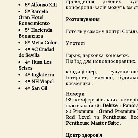
проведення ділових зус
5* Alfonso XIII
конференц-залів можуть вмісти
5* Barcelo
Gran Hotel
Розташування
Renacimiento
5* Hacienda
Готель у самому центрі Севіль
Benanzuza
5* Melia Colon
У готелі
4* AC Ciudad
Гараж, парковка, консьєрж.
de Sevilla
Під'їзд для неповносправних.
4* Husa Los
Seises
кондиціонер, супутнико
4* Inglaterra
Інтернет, телефон, будиль
4* NH Viapol
косметика
.
4* San Gil
Номери
189 комфортабельних номерів
включаючи 66
Deluxe
і
Panor
80
Premium
і
Grand Premium
Red Level
та
Penthouse Re
Penthouse Master Suite
.
Центр здоров'я