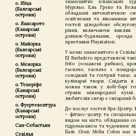
знаменитих іспанських ху
о. Ібіца
Мурільо, Ель Греко та Вела
(Балеарські
обладнані автоматичною си
острови)
освітлення та віконними ш
о. Лансароте
гостей цілодобове обслуго
(Канарські
рівня, включаючи виклик 
острови)
дзвінок-будильник, оренда
приставки Playstation.
о. Майорка
(Балеарські
У меню знаменитого в Севіль
острови)
El Burladero представлені такі
frito («смажені рибки»), кр
о. Менорка
гаспачо, гаспачо з помідора
(Балеарські
солодкий та гострий тапас, а
острови)
кулінарні твори. Снідати в
о. Тенеріфе
можна також у лобі-барі г
(Канарські
страви міжнародної кухні
острови)
любителів сигар є сигарний бар
о. Фуертевентура
До послуг гостей Spa-Центр. 
(Канарські
– фітнес-центр та спеціальн
острови)
видом на місто, обладнана со
Сан-Себастьян
гідромасажем та чудовими лі
Балі. Gran Melia Colon має 
Севілья