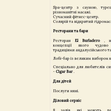
Spa-центр з сауною, тур
різноманітні масажі.
Сучасний фітнес-центр.
Солярій та відкритий гідрома
Ресторани та бари
Ресторан
El Burladero
, но
концепції якого чудово
традиціями андалусійського та
Лобі-бар із великим вибором к
Спеціально для любителів си
-
Cigar Bar
.
Для дітей
Послуги няні.
Діловий сервіс
8 залів, які можуть пе