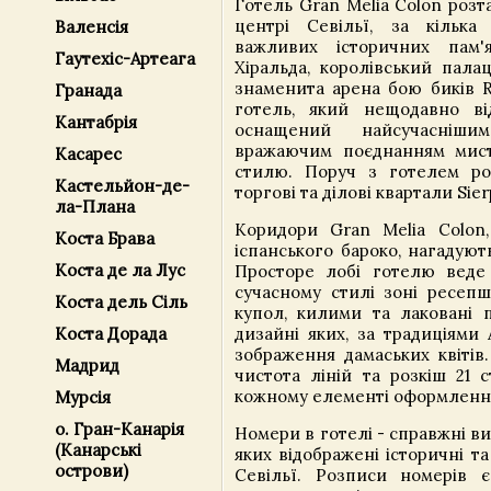
Готель Gran Melia Colon роз
центрі Севільї, за кілька
Валенсія
важливих історичних пам'я
Гаутехіс-Артеага
Хіральда, королівський палац
знаменита арена бою биків R
Гранада
готель, який нещодавно ві
Кантабрія
оснащений найсучасніши
вражаючим поєднанням мист
Касарес
стилю. Поруч з готелем ро
Кастельйон-де-
торгові та ділові квартали Sier
ла-Плана
Коридори Gran Melia Colon,
Коста Брава
іспанського бароко, нагадуют
Коста де ла Луc
Просторе лобі готелю веде
сучасному стилі зоні ресепш
Коста дель Сіль
купол, килими та лаковані п
дизайні яких, за традиціями 
Коста Дорада
зображення дамаських квітів
Мадрид
чистота ліній та розкіш 21 с
кожному елементі оформленн
Мурсія
о. Гран-Канарія
Номери в готелі - справжні в
(Канарські
яких відображені історичні та
острови)
Севільї. Розписи номерів 