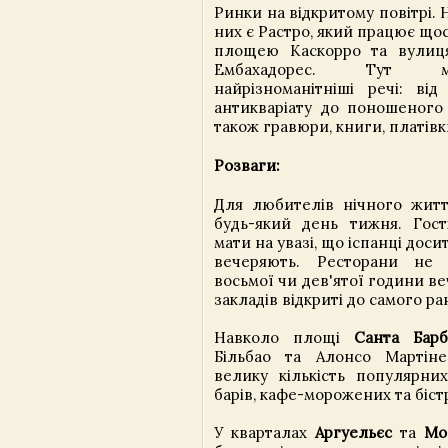
Ринки на відкритому повітрі.
них є Растро, який працює щос
площею Каскорро та вулиц
Ембахадорес. Тут 
найрізноманітніші речі: від
антикваріату до поношеного 
також гравюри, книги, платівк
Розваги:
Для любителів нічного жит
будь-який день тижня. Гост
мати на увазі, що іспанці доси
вечеряють. Ресторани не 
восьмої чи дев'ятої години ве
закладів відкриті до самого ра
Навколо площі
Санта Барб
Більбао та Алонсо Мартіне
велику кількість популярних
барів, кафе-морожених та біст
У кварталах
Аргуельєс
та
Мо