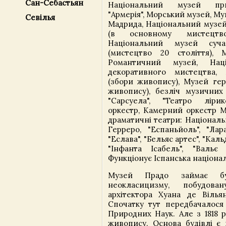
Сан-Себастьян
Національний музей при
"Армерія", Морський музей, М
Севілья
Мадрида, Національний музей
(в основному мистецтво
Національний музей суча
(мистецтво 20 століття), 
Романтичний музей, Нац
декоративного мистецтва,
(збори живопису), Музей гер
живопису), безліч музичних 
"Сарсуела", "Театро лірик
оркестр, Камерний оркестр 
драматичні театри: Націонал
Герреро, "Еспаньйоль", "Лара
"Еслава", "Бельяс артес", "Каль
"Інфанта Ісабель", "Вальє
Функціонує Іспанська націона
Музей Прадо займає б
неокласицизму, побудов
архітектора Хуана де Вільян
Спочатку тут передбачалося
Природних Наук. Але з 1818 
живопису. Основа будівлі є 