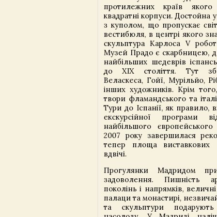
протилежних країв якого
квадратні корпуси. Достойна 
з куполом, що пропускає сві
вестибюля, в центрі якого зн
скульптура Карлоса V робо
Музей Прадо є скарбницею, д
найбільших шедеврів іспанс
до XIX століття. Тут зб
Веласкеса, Гойї, Мурільйо, Р
інших художників. Крім того
твори фламандського та італ
Тури до Іспанії, як правило,
екскурсійної програми ві
найбільшого європейського
2007 року завершилася реко
тепер площа виставкових з
вдвічі.
Прогулянки Мадридом при
задоволення. Пишність ар
поколінь і напрямків, величні
палаци та монастирі, незвича
та скульптури подаруют
насолоду. У Мадриді наліч