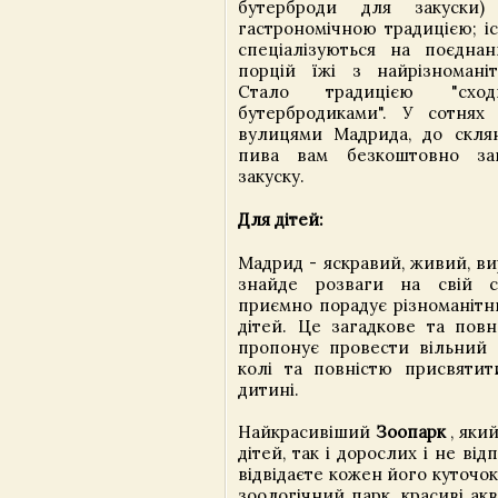
бутерброди для закуски)
гастрономічною традицією; і
спеціалізуються на поєдна
порцій їжі з найрізномані
Стало традицією "сход
бутербродиками". У сотнях 
вулицями Мадрида, до скля
пива вам безкоштовно за
закуску.
Для дітей:
Мадрид - яскравий, живий, в
знайде розваги на свій 
приємно порадує різноманітн
дітей. Це загадкове та повн
пропонує провести вільний
колі та повністю присвяти
дитині.
Найкрасивіший
Зоопарк
, яки
дітей, так і дорослих і не від
відвідаєте кожен його куточок.
зоологічний парк, красиві акв