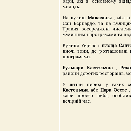
бари, які в основному відві
молодь.
На вулиці
Маласанья
, між п
Сан Бернардо, та на вулиця
Травня зосереджені числен
музичними програмами та нед
Вулиця Уертас і
площа Сант
вночі зони, де розташовані
програмами.
Бульвари Кастельяна
,
Реко
райони дорогих ресторанів, мо
У літній період у таких 
Кастельяна
або
Парк Оесте
,
кафе просто неба, особли
вечірній час.