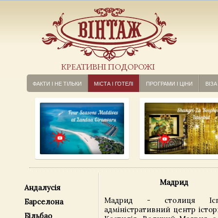
КРЕАТИВНІ ПОДОРОЖІ
ФАКТИ І НЕ ТІЛЬКИ
МІСТА І ГОТЕЛІ
ПРОГРАМИ І ЦІНИ
ВІЗА
Мадрид
Андалусія
Мадрид - столиця Ісп
Барселона
адміністративний центр істор
Більбао