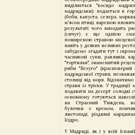
виділяється "косидо мадри
мадридськи): подається в го
(боби, капуста, селера, морква
м'ясом птиці, вареною ялович
результаті чого виходить ряс
(сичуг) є ще однією см
поширеною стравою місцевої 
навіть у деяких великих рест
забудемо згадати тут і скром
часникові супи, равликів, ка
"тортилья", знаменитий рецеп
риби "Безуго" (красноперий 
мадридської страви, незважаю
столиці від моря. Відзначимо
страви із тріски. У традиції 
подавати на десерт солодкі ст
основному готуються навесн
на Страсний Тиждень, ва
булочки з кремом, пончи
листопаді, різдвяні марципа
Ісідро.
У Мадриді, як і у всій Іспанії