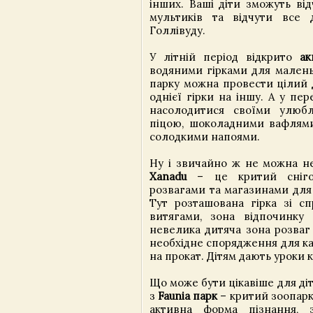
інших. Ваші діти зможуть ві
мультиків та відчути все 
Голлівуду.
У літній період відкрито
ак
водяними гірками для малень
парку можна провести цілий 
однієї гірки на іншу. А у пе
насолодитися своїми улюб
піцою, шоколадними вафлями
солодкими напоями.
Ну і звичайно ж не можна н
Xanadu
– це критий сніго
розвагами та магазинами для 
Тут розташована гірка зі сп
витягами, зона відпочинку
невелика дитяча зона розваг 
необхідне спорядження для к
на прокат. Дітям дають уроки 
Що може бути цікавіше для ді
з
Faunia парк
– критий зоопарк,
активна форма пізнання, 