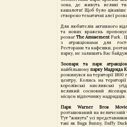
зона, де живуть великі тв
кашалоти! Щоб було цікавіше 
створено тематичні алеї розва
Для любителів активного від
та нових вражень пропонує
розваг
The Amusement
Park . 
з атракціонами для гост
Ресторани та кафешки, розташ
парку, не залишать Вас байду
Зоопарк та парк атракціон
найбільшому
парку Мадрида К
розкинувся на території 1800 г
центру. Колись на території
королівські мисливські уг
великий сосновий лісопар
місцем відпочинку мадридців.
Парк Warner Bros Movi
розташований на величезній т
Тут "живуть" усі представники
такі як Bugs Bunny, Daffy Duc