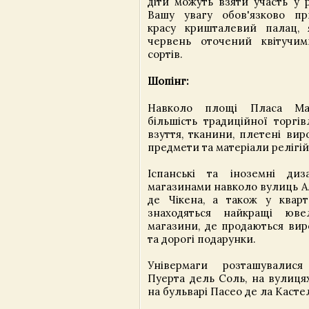
діти можуть взяти участь у р
Вашу увагу обов'язково пр
красу кришталевий палац, 
червень оточений квітучим
сортів.
Шопінг:
Навколо площі Пласа Ма
більшість традиційної торгів
взуття, тканини, плетені вир
предмети та матеріали релігі
Іспанські та іноземні диз
магазинами навколо вулиць А
де Чікена, а також у кварт
знаходяться найкращі ювел
магазини, де продаються виро
та дорогі подарунки.
Універмаги розташувалис
Пуерта дель Соль, на вулицях
на бульварі Пасео де ла Касте