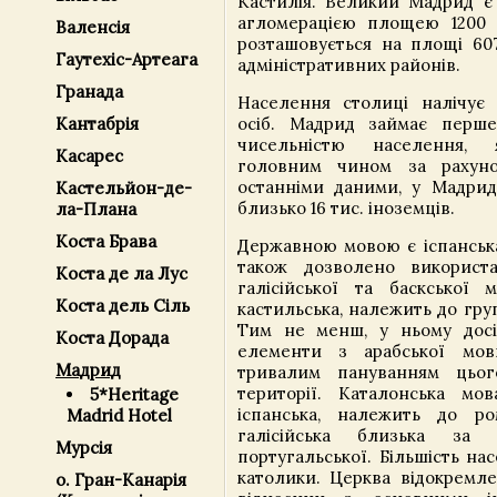
Кастилія. Великий Мадрид є
агломерацією площею 1200 
Валенсія
розташовується на площі 607
Гаутехіс-Артеага
адміністративних районів.
Гранада
Населення столиці налічує
осіб. Мадрид займає перше
Кантабрія
чисельністю населення, 
Касарес
головним чином за рахунок
останніми даними, у Мадрид
Кастельйон-де-
близько 16 тис. іноземців.
ла-Плана
Коста Брава
Державною мовою є іспанська
також дозволено використа
Коста де ла Луc
галісійської та баскської м
Коста дель Сіль
кастильська, належить до гру
Тим не менш, у ньому досі
Коста Дорада
елементи з арабської мо
Мадрид
тривалим пануванням цьо
території. Каталонська мо
5*Heritage
іспанська, належить до ро
Madrid Hotel
галісійська близька за
Мурсія
португальської. Більшість на
католики. Церква відокремле
о. Гран-Канарія