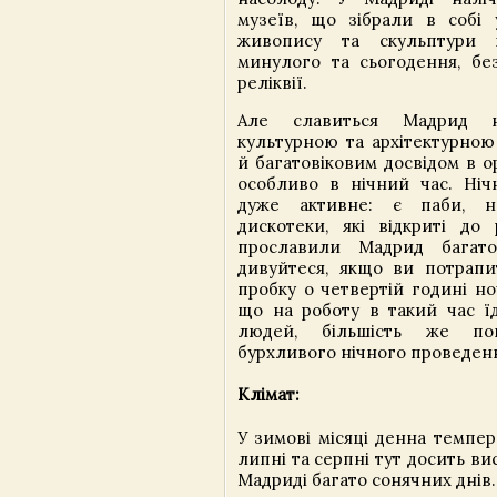
музеїв, що зібрали в собі 
живопису та скульптури 
минулого та сьогодення, без
реліквії.
Але славиться Мадрид
культурною та архітектурною 
й багатовіковим досвідом в ор
особливо в нічний час. Ні
дуже активне: є паби, н
дискотеки, які відкриті до
прославили Мадрид багат
дивуйтеся, якщо ви потрапи
пробку о четвертій годині но
що на роботу в такий час їд
людей, більшість же пов
бурхливого нічного проведенн
Клімат:
У зимові місяці денна темпер
липні та серпні тут досить ви
Мадриді багато сонячних днів.