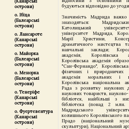
відносини з основними і
(Канарські
будуються відповідно до угоди,
острови)
о. Ібіца
Значимість Мадрида важко 
(Балеарські
знаходяться: Мадридськ
острови)
Католицький університ
університет Мадрида, Коро
о. Лансароте
Марії Христини, Консер
(Канарські
драматичного мистецтва та
острови)
навчальні заклади; Корол
о. Майорка
академія, Королівська а
(Балеарські
Королівська академія образ
острови)
"Сан-Фернандо", Королівська
фізичних і природничих н
о. Менорка
академія моральних і п
(Балеарські
Королівська національна а
острови)
Рада з розвитку наукових д
о. Тенеріфе
наукових товариств, науково-
(Канарські
бібліотек, найбільші з н
острови)
бібліотека (понад 2 млн. т
Мадридського університ
о. Фуертевентура
колишнього Королівського пал
(Канарські
Прадо (національний му
острови)
скульптури), Національний ар