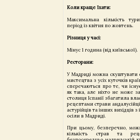
Коли краще їхати:
Максимальна кількість тур
період із квітня по жовтень.
Різниця у часі:
Мінус 1 година (від київської).
Ресторани:
У Мадриді можна скуштувати 
мистецтва з усіх куточків краї
сперечаються про те, чи існу
як така, але ніхто не може з
столиця Іспанії збагатила вл
рецептами страви андалусійців,
астурійців та інших вихідців з 
осіли в Мадриді.
При цьому, безперечно, мож
кількість страв та реце
безпосередньо мадридській ку