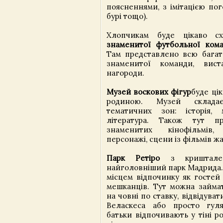
поясненнями, з імітацією по
бурі тощо).
Хлопчикам буде цікаво 
знаменитої футбольної ко
Там представлено всю багато
знаменитої команди, вис
нагороди.
Музей воскових фігур
буде цік
родиною. Музей складає
тематичних зон: історія, 
література. Також тут пр
знаменитих кінофільмів, 
персонажі, сцени із фільмів жа
Парк Ретіро
з криштале
найголовніший парк Мадрида.
місцем відпочинку як гостей 
мешканців. Тут можна займат
на човні по ставку, відвідуват
Веласкеса або просто гул
батьки відпочивають у тіні р