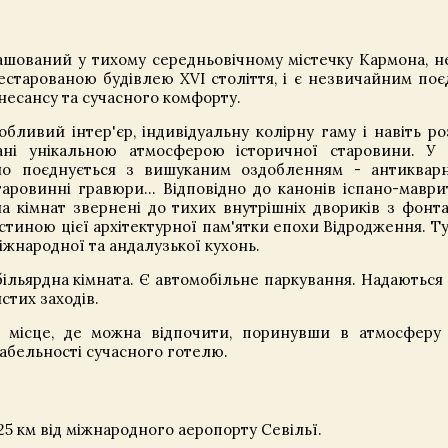
ашований у тихому середньовічному містечку Кармона, н
рестарованою будівлею XVI століття, і є незвичайним по
есансу та сучасного комфорту.
бливий інтер'єр, індивідуальну колірну гаму і навіть ро
ані унікальною атмосферою історичної старовини. У
о поєднується з вишуканим оздобленням - антикварн
аровинні гравюри... Відповідно до канонів іспано-маври
на кімнат звернені до тихих внутрішніх двориків з фонт
астиною цієї архітектурної пам'ятки епохи Відродження. Т
іжнародної та андалузької кухонь.
, більярдна кімната. Є автомобільне паркування. Надаються
стих заходів.
 місце, де можна відпочити, поринувши в атмосферу
абельності сучасного готелю.
 25 км від міжнародного аеропорту Севільї.