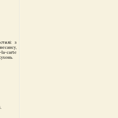
стилі: з
несансу,
a-carte
кухонь.
.