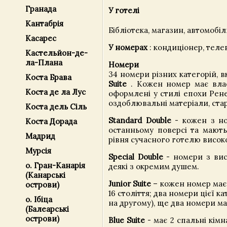
Гранада
У готелі
Кантабрія
Бібліотека, магазин, автомобі
Касарес
У номерах
: кондиціонер, теле
Кастельйон-де-
ла-Плана
Номери
34 номери різних категорій, 
Коста Брава
Suite
. Кожен номер має власн
Коста де ла Луc
оформлені у стилі епохи Рене
оздоблювальні матеріали, ста
Коста дель Сіль
Standard Double
- кожен з но
Коста Дорада
останньому поверсі та мають
Мадрид
рівня сучасного готелю високо
Мурсія
Special Double
- номери з висо
о. Гран-Канарія
деякі з окремим душем.
(Канарські
Junior Suite
– кожен номер має
острови)
16 століття; два номери цієї к
о. Ібіца
на другому), ще два номери м
(Балеарські
острови)
Blue Suite
- має 2 спальні кім