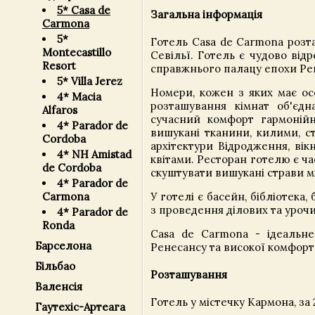
5* Casa de
Загальна інформація
Carmona
5*
Готель Casa de Carmona розт
Montecastillo
Севільї. Готель є чудово від
Resort
справжнього палацу епохи Рен
5* Villa Jerez
Номери, кожен з яких має осо
4* Macia
розташування кімнат об'єдн
Alfaros
сучасний комфорт гармонійн
4* Parador de
вишукані тканини, килими, ст
Cordoba
архітектури Відродження, вік
4* NH Amistad
квітами. Ресторан готелю є ч
de Cordoba
скуштувати вишукані страви м
4* Parador de
У готелі є басейн, бібліотека
Carmona
з проведення ділових та урочи
4* Parador de
Ronda
Casa de Carmona - ідеальне
Барселона
Ренесансу та високої комфорт
Більбао
Розташування
Валенсія
Готель у містечку Кармона, за
Гаутехіс-Артеага