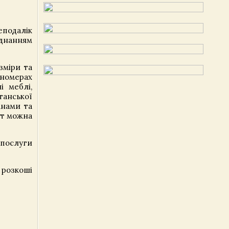
еподалік
єднанням
зміри та
 номерах
і меблі,
танської
анами та
ут можна
 послуги
 розкоші