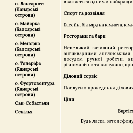
вважається одним з найкращих 
о. Лансароте
(Канарські
Спорт та дозвілля
острови)
о. Майорка
Басейн, більярдна кімната, кім
(Балеарські
острови)
Ресторани та бари
о. Менорка
Невеликий затишний рестора
(Балеарські
антикварними англійськими 
острови)
посудом ручної роботи, ви
о. Тенеріфе
різноманітно та вишукано, пр
(Канарські
острови)
Діловий сервіс
о. Фуертевентура
Послуги з проведення ділових 
(Канарські
острови)
Ціни
Сан-Себастьян
Вартіс
Севілья
Будь ласка, зателефон