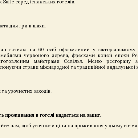
Suite серед іспанських готелів.
ната для гри в шахи.
н готелю на 60 осіб оформлений у вікторіанському 
меблями червоного дерева, фресками коней епохи Ре
готовленим майстрами Севілья. Меню ресторану а-l
опонуючи страви міжнародної та традиційної андалузької 
та урочистих заходів.
ть проживання в готелі надається на запит.
уйте нам, щоб уточнити ціни на проживання у цьому готелі