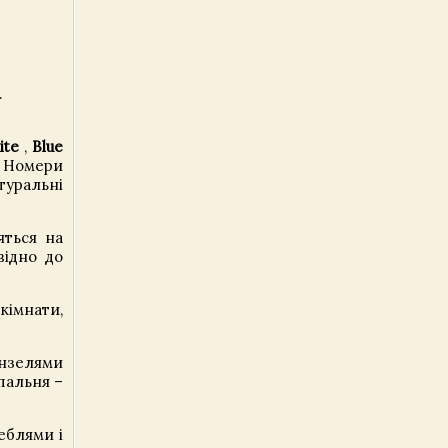
.
ite
,
Blue
. Номери
туральні
яться на
відно до
кімнати,
ензелями
спальня –
еблями і