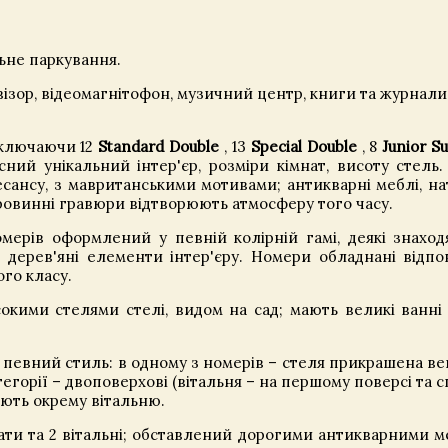
льне паркування.
візор, відеомагнітофон, музичний центр, книги та журнали
включаючи 12
Standard Double
, 13
Special Double
, 8
Junior Su
ий унікальний інтер'єр, розміри кімнат, висоту стель
сансу, з мавританськими мотивами; антикварні меблі, на
ровинні гравюри відтворюють атмосферу того часу.
мерів оформлений у певній колірній гамі, деякі знаход
 дерев'яні елементи інтер'єру. Номери обладнані відпо
го класу.
кими стелями стелі, видом на сад; мають великі ванні 
 певний стиль: в одному з номерів – стеля прикрашена в
атегорії – двоповерхові (вітальня – на першому поверсі та 
ають окрему вітальню.
нати та 2 вітальні; обставлений дорогими антикварними м