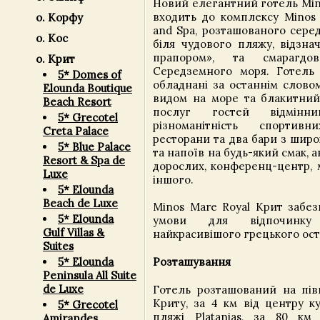
Новий елегантний готель Min
входить до комплексу Minos 
о. Корфу
and Spa, розташованого серед
о. Кос
біля чудового пляжу, відзна
прапором», та смарагдов
о. Крит
Середземного моря. Готель 
5* Domes of
обладнані за останнім слово
Elounda Boutique
видом на море та блакитний
Beach Resort
послуг гостей відмін
5* Grecotel
різноманітність спортив
Creta Palace
ресторани та два бари з шир
5* Blue Palace
та напоїв на будь-який смак, а
Resort & Spa de
дорослих, конференц-центр, 
Luxe
іншого.
5* Elounda
Beach de Luxe
Minos Mare Royal Крит забез
5* Elounda
умови для відпочинку
Gulf Villas &
найкрасивішого грецького ост
Suites
Розташування
5* Elounda
Peninsula All Suite
de Luxe
Готель розташований на пів
Криту, за 4 км від центру ку
5* Grecotel
пляжі Platanias, за 80 км
Amirandes