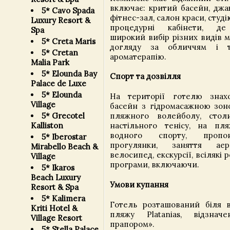
включає: критий басейн, джак
5* Cavo Spada
фітнес-зал, салон краси, студі
Luxury Resort &
процедурні кабінети, де
Spa
широкий вибір різних видів м
5* Creta Maris
догляду за обличчям і т
5* Cretan
ароматерапію.
Malia Park
5* Elounda Bay
Спорт та дозвілля
Palace de Luxe
5* Elounda
На території готелю знахо
Village
басейн з гідромасажною зон
5* Grecotel
пляжного волейболу, стол
Kalliston
настільного тенісу, на пл
водного спорту, пропон
5* Iberostar
прогулянки, заняття аер
Mirabello Beach &
велосипед, екскурсії, всілякі 
Village
програми, включаючи.
5* Ikaros
Beach Luxury
Умови купання
Resort & Spa
5* Kalimera
Готель розташований біля 
Kriti Hotel &
пляжу Platanias, відзнач
Village Resort
прапором».
5* Stella Palace