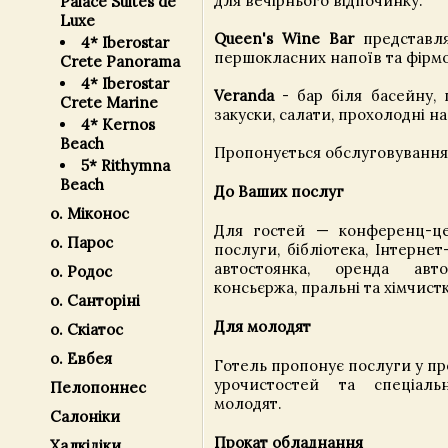
для вечірнього відпочинку.
Palace Suites de
Luxe
Queen's Wine Bar
представля
4* Iberostar
першокласних напоїв та фірмо
Crete Panorama
4* Iberostar
Veranda
- бар біля басейну, 
Crete Marine
закуски, салати, прохолодні на
4* Kernos
Beach
Пропонується обслуговування
5* Rithymna
Beach
До Ваших послуг
о. Міконос
Для гостей — конференц-цен
о. Парос
послуги, бібліотека, Інтернет
автостоянка, оренда авто
о. Родос
консьєржа, пральні та хімчист
о. Санторіні
Для молодят
о. Скіатос
о. Евбея
Готель пропонує послуги у пр
урочистостей та спеціал
Пелопоннес
молодят.
Салоніки
Прокат обладнання
Халкідіки