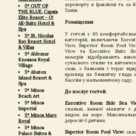
аеропорту в Іракліоні та за 
5* OUT OF
Ханія.
THE BLUE, Capsis
Elite Resort - О!
Розміщення
All-Suite Hotel &
Spa
У готелі є 65 комфортабельн
5* St. Nicolas
категорій, включаючи Execut
Bay Resort Hotel
View, Superior Room Pool Vie
& Villas
View та Executive Suite Se
5* Aldemar
номерів відображають лакон
Knossos Royal
сучасного стилю та витонче
Village
смак, з балконів і терас від
5* Abaton
краєвид на блакитну гладь 
Island Resort &
басейн у мальовничому саду.
Spa
5* Minos
До послуг гостей:
Beach Art
5* Minos
Executive Room Side Sea Vi
Imperial
спальні, ванної кімнати з д
видом на море. Максимальн
5* Minos Mare
дорослі+1 дитина.
Royal
5* Minos
Superior Room Pool View:
скла
Palace Suites &