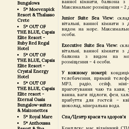
ванної кімнати, балкона з
Bungalows
Максимальне розміщення – 2 д
5* Moevenpick
Resort & Thalasso
Junior Suite Sea View:
склада
Crete
вітальні, ванної кімнати з 
5* OUT OF
видом на море. Максимальн
THE BLUE, Capsis
особи.
Elite Resort -
Ruby Red Regal
Executive Suite Sea View:
скла
Hotel
вітальні, ванної кімнати з д
5* OUT OF
балкона з видом на мор
THE BLUE, Capsis
розміщення – 4 особи.
Elite Resort -
Crystal Energy
У кожному номері:
кондиціо
Hotel
телебачення, прямий телефо
5* OUT OF
MP3, радіо, сейф, міні
THE BLUE, Capsis
приготування чаю та кави, у
Elite resort -
ванна, ваги підлоги, фен, хал
Eternal Oasis
прибуття для гостей – кві
Bungalow-suites
шоколад, мінеральна вода.
& Maizonettes
Спа/Центр краси та здоров'я
5* Royal Mare
5* Anthoussa
Комплекс має відмінний СПА
Resort & Spa