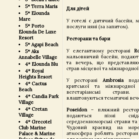
5* Terra Maris
Для дітей
5* Elounda
Mare
У готелі є дитячий басейн, 
5* Porto
послуги няні (за запитом).
Elounda De Luxe
Resort
Ресторани та бари
5* Agapi Beach
У елегантному ресторані
Ro
5* Aks
мальовничий басейн, подають
Annabelle Village
та вечерь, що представляют
4* Elounda Blu
страв місцевої та міжнародної 
4* Royal
Heights Resort
У ресторані
Ambrosia
подаю
4* Cactus
критської та міжнародної
Beach
вегетаріанські страви
4* Candia Park
влаштовуються тематичні вече
Village
4* Cretan
Poseidon
– пляжний рестора
Village
подаються пізні снід
середземноморські страви та 
4* Grecotel
Чудовий краєвид на мор
Club Marine
атмосфера роблять ресторан
Palace & Marine