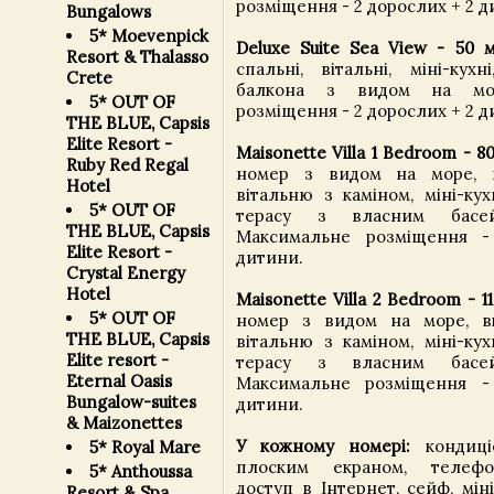
розміщення - 2 дорослих + 2 д
Bungalows
5* Moevenpick
Deluxe Suite Sea View - 50 
Resort & Thalasso
спальні, вітальні, міні-кухн
Crete
балкона з видом на мор
5* OUT OF
розміщення - 2 дорослих + 2 д
THE BLUE, Capsis
Elite Resort -
Maisonette Villa 1 Bedroom - 8
Ruby Red Regal
номер з видом на море, 
Hotel
вітальню з каміном, міні-кух
5* OUT OF
терасу з власним басе
THE BLUE, Capsis
Максимальне розміщення 
Elite Resort -
дитини.
Crystal Energy
Hotel
Maisonette Villa 2 Bedroom - 1
5* OUT OF
номер з видом на море, вк
THE BLUE, Capsis
вітальню з каміном, міні-кух
Elite resort -
терасу з власним басе
Eternal Oasis
Максимальне розміщення 
Bungalow-suites
дитини.
& Maizonettes
У кожному номері:
кондиціо
5* Royal Mare
плоским екраном, телефо
5* Anthoussa
доступ в Інтернет, сейф, мін
Resort & Spa