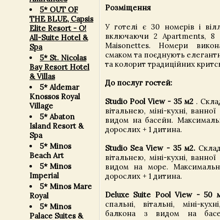
Розміщення
5* OUT OF
THE BLUE, Capsis
У готелі є 30 номерів і вілл
Elite Resort - О!
включаючи 2 Apartments, 8 St
All-Suite Hotel &
Maisonettes. Номери вико
Spa
смаком та поєднують елегант
5* St. Nicolas
та колорит традиційних критс
Bay Resort Hotel
& Villas
До послуг гостей:
5* Aldemar
Knossos Royal
Studio Pool View - 35 м2
. Скла
Village
вітальнею, міні-кухні, ванної
5* Abaton
видом на басейн. Максималь
Island Resort &
дорослих + 1 дитина.
Spa
5* Minos
Studio Sea View - 35 м2.
Склада
Beach Art
вітальнею, міні-кухні, ванної
5* Minos
видом на море. Максимальн
Imperial
дорослих + 1 дитина.
5* Minos Mare
Deluxe Suite Pool View - 50 
Royal
спальні, вітальні, міні-кухн
5* Minos
балкона з видом на басе
Palace Suites &