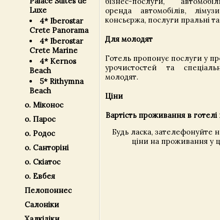
Palace Suites de
бізнес-послуги, автомобі
Luxe
оренда автомобілів, лімузи
консьєржа, послуги пральні та
4* Iberostar
Crete Panorama
Для молодят
4* Iberostar
Crete Marine
Готель пропонує послуги у пр
4* Kernos
урочистостей та спеціал
Beach
молодят.
5* Rithymna
Beach
Ціни
о. Міконос
Вартість проживання в готелі 
о. Парос
Будь ласка, зателефонуйте 
о. Родос
ціни на проживання у ц
о. Санторіні
о. Скіатос
о. Евбея
Пелопоннес
Салоніки
Халкідіки