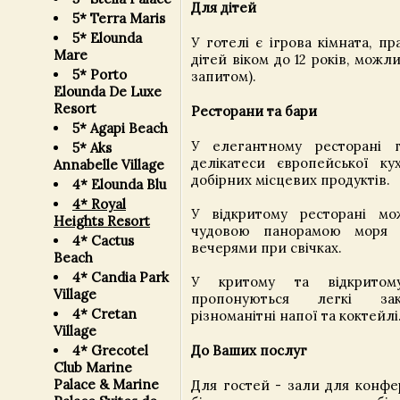
Для дітей
5* Terra Maris
5* Elounda
У готелі є ігрова кімната, п
Mare
дітей віком до 12 років, можли
5* Porto
запитом).
Elounda De Luxe
Resort
Ресторани та бари
5* Agapi Beach
У елегантному ресторані 
5* Aks
делікатеси європейської кух
Annabelle Village
добірних місцевих продуктів.
4* Elounda Blu
4* Royal
У відкритому ресторані мо
Heights Resort
чудовою панорамою моря 
4* Cactus
вечерями при свічках.
Beach
4* Candia Park
У критому та відкритом
Village
пропонуються легкі зак
4* Cretan
різноманітні напої та коктейлі
Village
До Ваших послуг
4* Grecotel
Club Marine
Palace & Marine
Для гостей - зали для конфер