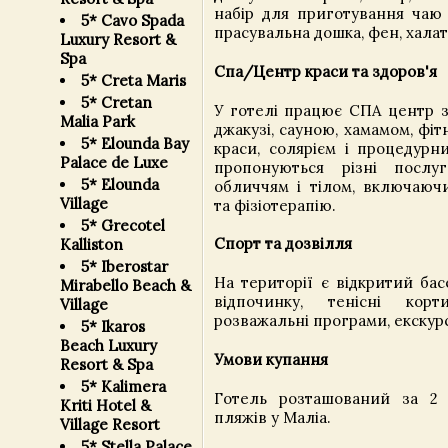
набір для приготування чаю 
5* Cavo Spada
прасувальна дошка, фен, халати
Luxury Resort &
Spa
Спа/Центр краси та здоров'я
5* Creta Maris
5* Cretan
У готелі працює СПА центр з
Malia Park
джакузі, сауною, хамамом, фі
5* Elounda Bay
краси, солярієм і процедурн
Palace de Luxe
пропонуються різні посл
5* Elounda
обличчям і тілом, включаюч
Village
та фізіотерапію.
5* Grecotel
Спорт та дозвілля
Kalliston
5* Iberostar
На території є відкритий ба
Mirabello Beach &
відпочинку, тенісні кор
Village
розважальні програми, екскурс
5* Ikaros
Beach Luxury
Умови купання
Resort & Spa
5* Kalimera
Готель розташований за 2 
Kriti Hotel &
пляжів у Маліа.
Village Resort
5* Stella Palace