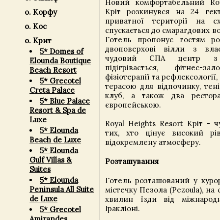
Новий комфортабельний Roy
Кріт розкинувся на 24 гек
о. Корфу
приватної території на с
о. Кос
спускається до смарагдових в
Готель пропонує гостям ро
о. Крит
двоповерхові вілли з вла
5* Domes of
чудовий СПА центр з
Elounda Boutique
підігрівається, фітнес-
Beach Resort
фізіотерапії та рефлексології,
5* Grecotel
терасою для відпочинку, тені
Creta Palace
клуб, а також два ресто
5* Blue Palace
європейською.
Resort & Spa de
Luxe
Royal Heights Resort Кріт - 
5* Elounda
тих, хто цінує високий рі
Beach de Luxe
відокремлену атмосферу.
5* Elounda
Gulf Villas &
Розташування
Suites
5* Elounda
Готель розташований у курор
Peninsula All Suite
містечку Пезола (Pezoula), на 
de Luxe
хвилин їзди від міжнарод
Іракліоні.
5* Grecotel
Amirandes