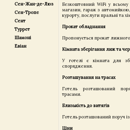
Сен-Жан-де-Люз
Безкоштовний WiFi у всьому 
магазин, гараж з автомийкою,
Сен-Тропе
курорту, послуги пральні та хі
Сент
Прокат обладнання
Туррет
Шамоні
Пропонується прокат лижного
Евіан
Кімната зберігання лиж та че
У готелі є кімната для зб
спорядження.
Розташування на трасах
Готель розташований пор
трасами.
Близькість до витягів
Готель розташований поруч із
Ціни