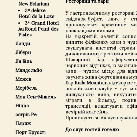
Ресторани та бари
New Solarium
3* deluxe
У гастрономічному ресторані
Hotel de la Loze
сніданок-буфет, ланч у ст
3* Grand Hotel
пропонується креативне 
Au Rond Point des
найкращими винами.
Pistes
На відкритій, залитій сонце
випити філіжанку кави з чуд
Ланди
скуштувати апетитні страви
Лібурн
дивовижними гірськими пейз
Шикарний бар, оформлен
Ля Біль
червоних відтінках, із масивн
Мандельйо
зали – чудове місце для відп
звучить жива фортепіанна муз
Межев
Бар
Kullu Mountain
відтворює т
Мерібель
англійського клубу - тут м
вишуканого вина, викурити
Мон Сен-Мішель
зіграти в більярд, подиви
Ніцца
трансляції, влаштувати оф
вечірній коктейль.
острів Ре
Пропонується обслуговування
Париж
До слуг гостей готелю
Порт Круесті