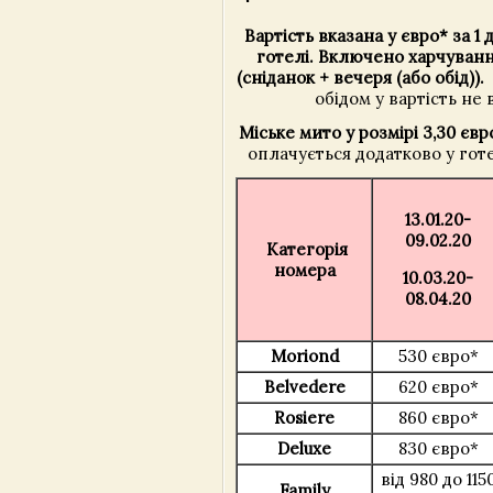
Вартість вказана у євро* за 1
готелі.
Включено харчуванн
(сніданок + вечеря (або обід)).
обідом у вартість не
Міське мито у розмірі 3,30 євр
оплачується додатково у гот
13.01.20-
09.02.20
Категорія
номера
10.03.20-
08.04.20
Moriond
530 євро*
Belvedere
620 євро*
Rosiere
860 євро*
Deluxe
830 євро*
від 980 до 115
Family