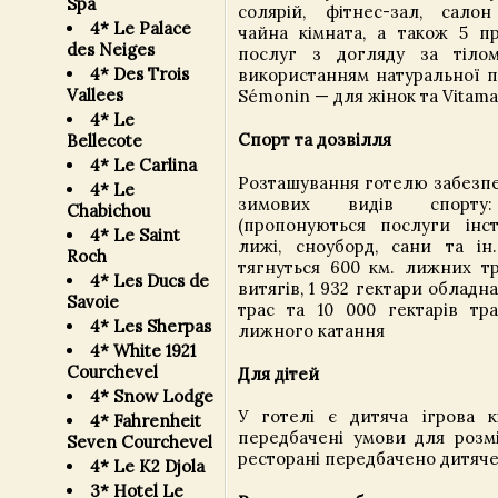
Spa
солярій, фітнес-зал, салон
4* Le Palace
чайна кімната, а також 5 пр
des Neiges
послуг з догляду за тіло
4* Des Trois
використанням натуральної пр
Vallees
Sémonin — для жінок та Vitama
4* Le
Спорт та дозвілля
Bellecote
4* Le Carlina
Розташування готелю забезпе
4* Le
зимових видів спорту
Chabichou
(пропонуються послуги інстр
4* Le Saint
лижі, сноуборд, сани та і
Roch
тягнуться 600 км. лижних тр
4* Les Ducs de
витягів, 1 932 гектари облад
Savoie
трас та 10 000 гектарів тр
4* Les Sherpas
лижного катання
4* White 1921
Courchevel
Для дітей
4* Snow Lodge
У готелі є дитяча ігрова к
4* Fahrenheit
передбачені умови для розмі
Seven Courchevel
ресторані передбачено дитяч
4* Le K2 Djola
3* Hotel Le