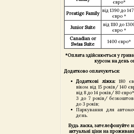
євро*
від 1390 до 14
Prestige Family
євро *
від 1110 до 130
Junior Suite
євро *
Canadian or
1400 євро*
Swiss Suite
*Оплата здійснюється у грив
курсом на день о
Додатково оплачуються:
Додаткові ліжка:
180 єв
віком від 15 років/ 140 є
від 8 до 14 років/ 80 євро
3 до 7 років/ безкоштов
до 3 років;
Паркування для автомоб
день.
Будь ласка, зателефонуйте 
актуальні ціни на проживанн