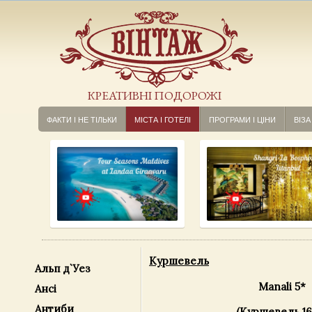
КРЕАТИВНІ ПОДОРОЖІ
ФАКТИ І НЕ ТІЛЬКИ
МІСТА І ГОТЕЛІ
ПРОГРАМИ І ЦІНИ
ВІЗА
Куршевель
Альп д`Уез
Manali 5*
Ансі
Антиби
(Куршевель 16