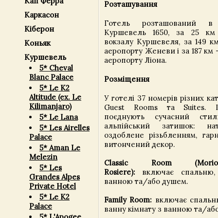
Кап Ферра
Розташування
Каркасон
Готель розташований в 
Кіберон
Куршевель 1650, за 25 км 
вокзалу Куршевеля, за 149 к
Коньяк
аеропорту Женеви і за 187 км
Куршевель
аеропорту Ліона.
5* Cheval
Blanc Palace
Розміщення
5* Le K2
Altitude (ex. Le
У готелі 37 номерів різних к
Kilimanjaro)
Guest Rooms та Suites. І
поєднують сучасний сти
5* Le Lana
альпійський затишок: на
5* Les Airelles
оздоблене різьбленням, гарн
Palace
витончений декор.
5* Aman Le
Melezin
Classic Room (Morion
5* Les
Rosiere):
включає спальню, 
Grandes Alpes
ванною та/або душем.
Private Hotel
5* Le K2
Family Room:
включає спальню
Palace
ванну кімнату з ванною та/аб
5* L'Apogee