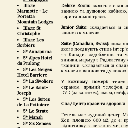
Deluxe Room:
включає спальню
Шале
ванною та душовою кабіною, 
Marmotte - Le
гори та лижні траси.
Portetta
Mountain Lodges
Junior Suite:
складається зі сп
Шале St
ванною кімнатою.
Christophe
Шале Les
Suite (Canadian, Swiss):
шикарни
Sorbiers
якого поєднують стиль інтер'єр
5* Annapurna
та Канади: оздоблення та 
5* Alpes Hotel
ялинки, мармур з Раджастану 
du Pralong
тканини. Складається зі спальн
5* Les Neiges
кімнати з ванною та душовою 
Hotel Barriere
5* La Sivoliere
У кожному номері:
телеві
екраном, прямий телефон, д
5* Le Saint-
DVD (за запитом), шафа, сейф, 
Joseph
5* Les Suites
Спа/Центр краси та здоров'я
de La Potiniere
5* Le Strato
Готель має чудовий центр Ma
5* Manali
Zen, площею 600 м2, де є: к
5* Six Senses
відпочинку з шезлонгами, сау