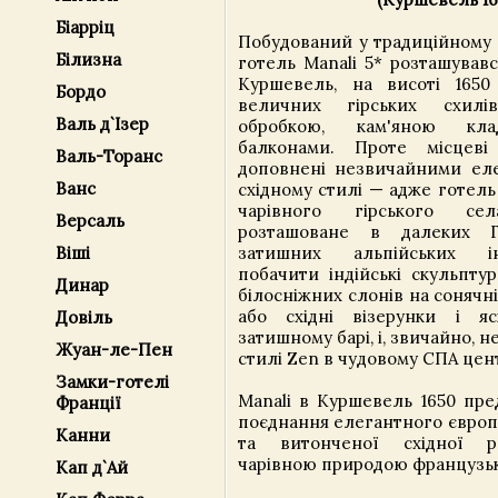
Біарріц
Побудований у традиційному 
Білизна
готель Manali 5* розташувавс
Куршевель, на висоті 1650
Бордо
величних гірських схилі
Валь д`Ізер
обробкою, кам'яною кла
балконами. Проте місцеві
Валь-Торанс
доповнені незвичайними ел
Ванс
східному стилі — адже готель
чарівного гірського се
Версаль
розташоване в далеких Г
Віші
затишних альпійських і
побачити індійські скульпту
Динар
білосніжних слонів на сонячні
або східні візерунки і я
Довіль
затишному барі, і, звичайно, 
Жуан-ле-Пен
стилі Zen в чудовому СПА цент
Замки-готелі
Manali в Куршевель 1650 пре
Франції
поєднання елегантного європ
Канни
та витонченої східної р
чарівною природою французьк
Кап д`Ай