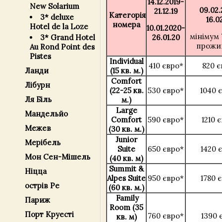
14.12.2019-
New Solarium
09.02.
21.12.19
Категорія
3* deluxe
16.0
номера
Hotel de la Loze
10.01.2020-
мінімум 
3* Grand Hotel
26.01.20
прожи
Au Rond Point des
Pistes
Individual
410 євро*
820 є
Ланди
(15 кв. м.)
Comfort
Лібурн
(22-25 кв.
530 євро*
1040 
Ля Біль
м.)
Large
Мандельйо
Comfort
590 євро*
1210 
Межев
(30 кв. м.)
Junior
Мерібель
Suite
650 євро*
1420 
Мон Сен-Мішель
(40 кв. м)
Summit &
Ніцца
Alpes Suite
950 євро*
1780 
острів Ре
(60 кв. м.)
Family
Париж
Room
(35
Порт Круесті
760 євро*
1390 
кв. м)