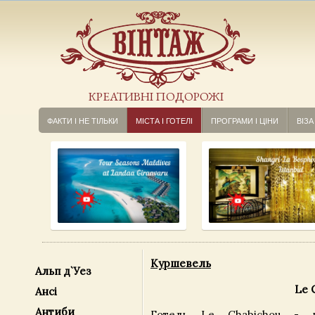
КРЕАТИВНІ ПОДОРОЖІ
ФАКТИ І НЕ ТІЛЬКИ
МІСТА І ГОТЕЛІ
ПРОГРАМИ І ЦІНИ
ВІЗА
Куршевель
Альп д`Уез
Le 
Ансі
Антиби
Готель Le Chabichou - п