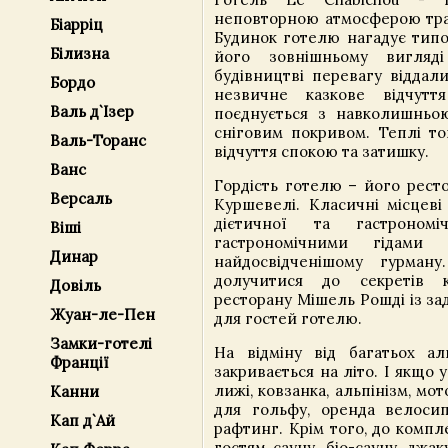
неповторною атмосферою трад
Біарріц
Будинок готелю нагадує типо
Білизна
його зовнішньому вигляді
будівництві перевагу віддал
Бордо
незвичне казкове відчутт
Валь д`Ізер
поєднується з навколишньо
сніговим покривом. Теплі т
Валь-Торанс
відчуття спокою та затишку.
Ванс
Гордість готелю – його рест
Версаль
Куршевелі. Класичні місцеві
дієтичної та гастрономі
Віші
гастрономічними гідами
Динар
найдосвідченішому гурма
долучитися до секретів к
Довіль
ресторану Мішель Рошді із з
Жуан-ле-Пен
для гостей готелю.
Замки-готелі
На відміну від багатьох ал
Франції
закривається на літо. І якщо 
лижі, ковзанка, альпінізм, мот
Канни
для гольфу, оренда велосипе
Кап д`Ай
рафтинг. Крім того, до компл
гостям сауну, біо-сауну, джак