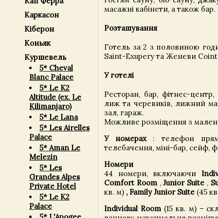
Кап Ферра
масажні кабінети, а також бар.
Каркасон
Розташування
Кіберон
Коньяк
Готель за 2 з половиною год
Saint-Exupery та Женеви Coint
Куршевель
5* Cheval
У готелі
Blanc Palace
5* Le K2
Ресторан, бар, фітнес-центр,
Altitude (ex. Le
лиж та черевиків, лижний ма
Kilimanjaro)
зал, гараж.
5* Le Lana
Можливе розміщення з мален
5* Les Airelles
Palace
У номерах
: телефон прямо
телебачення, міні-бар, сейф, ф
5* Aman Le
Melezin
Номери
5* Les
44 номери, включаючи
Indi
Grandes Alpes
Comfort Room
,
Junior Suite
,
Su
Private Hotel
кв. м)
, Family Junior Suite
(45 кв
5* Le K2
Palace
Individual Room
(15 кв. м) – ск
5* L'Apogee
ванною; максимальне розміщен