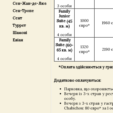
Сен-Жан-де-Люз
3 особи
Сен-Тропе
Family
Junior
Сент
1000
Suite
(45
1960 
Туррет
євро*
кв. м)
Шамоні
4 особи
Евіан
Family
Suite
(60-
1320
2190 
65 кв. м)
євро*
4 особи
*Оплата здійснюється у гри
Додатково оплачуються:
Парковка, що охороняєтьс
Вечеря із 3-х страв у рес
особу.
Вечеря з 3-х страв у гас
Chabichou: 80 євро* за 1 о