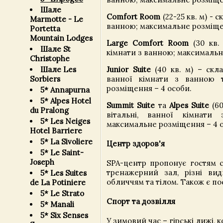
Шале
Comfort Room
(22-25 кв. м) - 
Marmotte - Le
ванною; максимальне розміще
Portetta
Mountain Lodges
Large Comfort Room
(30 кв. 
Шале St
кімнати з ванною; максимальн
Christophe
Junior Suite
(40 кв. м) – скла
Шале Les
ванної кімнати з ванною 
Sorbiers
розміщення – 4 особи.
5* Annapurna
5* Alpes Hotel
Summit Suite
та
Alpes Suite
(60
du Pralong
вітальні, ванної кімнат
5* Les Neiges
максимальне розміщення – 4 
Hotel Barriere
5* La Sivoliere
Центр здоров'я
5* Le Saint-
Joseph
SPA-центр пропонує гостям сау
тренажерний зал, різні ви
5* Les Suites
обличчям та тілом. Також є по
de La Potiniere
5* Le Strato
Спорт та дозвілля
5* Manali
5* Six Senses
У зимовий час – гірські лижі, к