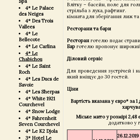
Spa
Влітку – басейн, поле для гол
4* Le Palace
стрільба з лука, рафтинг.
des Neiges
кімната для зберігання лиж та
4* Des Trois
Vallees
Ресторани та бари
4* Le
Bellecote
Ресторан
готелю подає страви 
4* Le Carlina
Бар
готелю пропонує широкий в
4* Le
Діловий сервіс
Chabichou
4* Le Saint
Для проведення зустрічей і 
Roch
який вміщує до 30 гостей.
4* Les Ducs de
Savoie
Ціни
4* Les Sherpas
4* White 1921
Вартість вказана у євро* за 
Courchevel
харчува
4* Snow Lodge
Міське мито у розмірі 2,48 
4* Fahrenheit
додатково у 
Seven Courchevel
4* Le K2 Djola
26.12.2019
3* Hotel Le