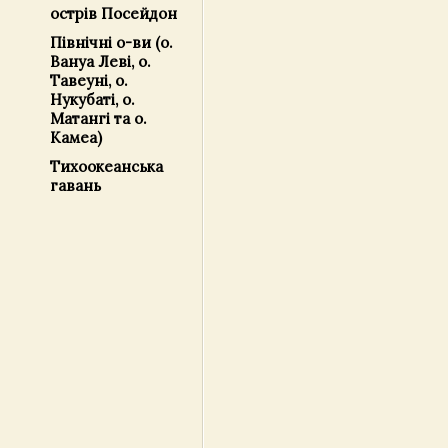
острів Посейдон
Північні о-ви (о.
Вануа Леві, о.
Тавеуні, о.
Нукубаті, о.
Матангі та о.
Камеа)
Тихоокеанська
гавань