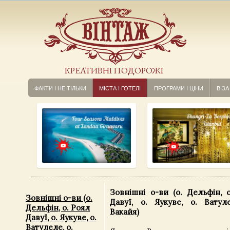
КРЕАТИВНІ ПОДОРОЖІ
ФАКТИ І НЕ ТІЛЬКИ
МІСТА І ГОТЕЛІ
ПРОГРАМИ І ЦІНИ
ВІЗА
Зовнішні о-ви (о. Дельфін, 
Зовнішні о-ви (о.
Давуї, о. Яукуве, о. Ватул
Дельфін, о. Роял
Вакайя)
Давуї, о. Яукуве, о.
Ватулеле, о.