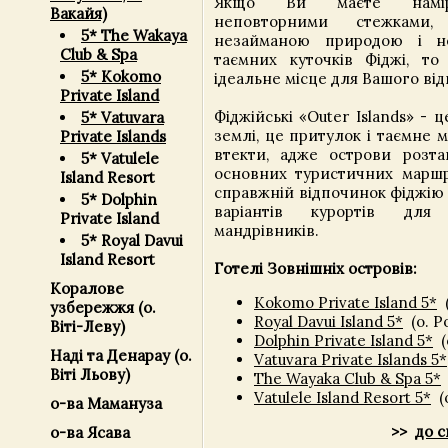
Якщо Ви маєте намір
Вакайя)
неповторними стежками, 
5* The Wakaya
незайманою природою і н
Club & Spa
таємних куточків Фіджі, то
5* Kokomo
ідеальне місце для Вашого ві
Private Island
Фіджійські «Outer Islands» -
5* Vatuvara
землі, це притулок і таємне м
Private Islands
втекти, адже острови розта
5* Vatulele
основних туристичних маршр
Island Resort
справжній відпочинок фіджію
5* Dolphin
варіантів курортів для 
Private Island
мандрівників.
5* Royal Davui
Island Resort
Готелі Зовнішніх островів:
Коралове
Kokomo Private Island 5*
(
узбережжя (о.
Royal Davui Island 5*
(о. Р
Віті-Леву)
Dolphin Private Island 5*
(
Наді та Денарау (о.
Vatuvara Private Islands 5*
Віті Льову)
The Wayaka Club & Spa 5*
Vatulele Island Resort 5*
(о
о-ва Мамануза
>>
до с
о-ва Ясава