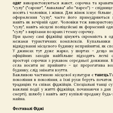
одяг
використовуються жакет, сорочка та краватк
"сулу" ("саронг", "лавалава" або "парео") – спіднице
носять і чоловіки, і жінки. Для жінок існує більше
оформлення "сулу", часто його примудряються 
навіть як вечірній одяг. Чоловіки теж використову
"сулу", навіть місцеві поліцейські як формений од
"сулу" з вирізами по краях і темну сорочку.
При цьому самі фіджійці цінують скромність в од
межами туристичних комплексів. Купальник
відвідуванні місцевого будинку неприйнятні, як сп
У джинсах тут дуже жарко, у шортах – дещо н
офіційних заходів найбільше підходять легкі 
просторі сорочки з рукавом середньої довжини. 
села носити не прийнято – це прерогатива во
будинку, слід знімати взуття.
Важливою частиною місцевої культури є
танець.
Т
покоління в покоління, а їхні рухи беруть початок
традиціях та співах фіджійців. Спеціальні танці с
важливі події у житті фіджійця, починаючи з дня
смерті), шлюбу і навіть акту купівлі-продажу будь
майна.
Фестивалі Фіджі