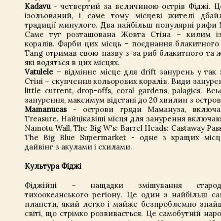
Kadavu
- четвертий за величиною острів Фіджі. Ц
ізольований, і саме тому місцеві жителі дбай
традиції минулого. Два найбільш популярні рифи Na
Саме тут розташована Жовта Стіна – килим із
коралів. Фарби цих місць – поєднання блакитного 
Tang отримав свою назву з-за риб блакитного та ж
які водяться в цих місцях.
Vatulele
– відмінне місце для drift занурень у так 
Стіні – скупчення кольорових коралів. Види зануренн
little current, drop-offs, coral gardens, palagics. В
занурення, максимум відстані до 20 хвилин з остров
Mamanucas
- острови гряди Мамануза, включа
Treasure. Найцікавіші місця для занурення включаю
Namotu Wall, The Big W's: Barrel Heads: Castaway Pa
The Big Blue Supermarket - одне з кращих міс
дайвінг з акулами і схилами.
Культура Фіджі
Фіджійці – нащадки змішування старода
тихоокеанського регіону. Це один з найбільш са
планети, який легко і майже безпроблемно знайш
світі, що стрімко розвивається. Це самобутній нар