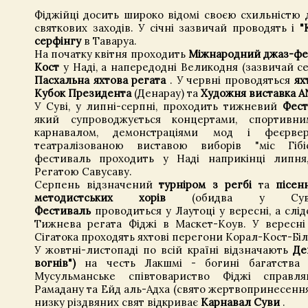
Фіджійці досить широко відомі своєю схильністю 
святкових заходів. У січні зазвичай проводять і
"
серфінгу
в Таваруа.
На початку квітня проходить
Міжнародний джаз-фе
Кост
у Наді, а напередодні Великодня (зазвичай се
Пасхальна яхтова регата
. У червні проводяться
ях
Кубок Президента
(Денарау) та
Художня виставка A
У Суві, у липні-серпні, проходить тижневий
Фест
який супроводжується концертами, спортивни
карнавалом, демонстраціями мод і феєрве
театралізованою виставою виборів "міс Гібіс
фестиваль проходить у Наді наприкінці липня
Регатою Савусаву.
Серпень відзначений
турніром з регбі
та
пісен
методистських хорів
(обидва у Су
Фестиваль
проводиться у Лаутоці у вересні, а слід
Тижнева регата Фіджі в Маскет-Коув. У вересні
Сігатока проходять яхтові перегони Корал-Кост-Білі
У жовтні-листопаді по всій країні відзначають
Де
вогнів")
на честь Лакшмі - богині багатства т
Мусульманське співтовариство Фіджі справля
Рамадану та Ейд аль-Адха (свято жертвопринесення)
низку різдвяних свят відкриває
Карнавал Суви
.