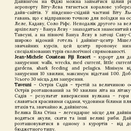
Дайвінгом на Фіджі можна займатися цілий рі
аеропорту Віту-Лева тягнеться коралове узбер
дайв-сайтів. У південно-східній частині Віту Л
гавань, що є відправною точкою для поїздки на ос
Леле, Кадаву, Соло Ріфс. Неподалік другого за в
архіпелагу - Вануа Леву - знаходиться знаменитий 
Тавеуні, а на півночі Вануа Леву в затоці Саву-
широко відомий готель і дайвінг-центр Мішел
звичайних курсів, цей центр пропонує низ
спеціалізованих турів екологічної спрямованості.
Jean-Michele Cousteau Fiji Resort
– курорт для дай
занурення: walls, wrecks, med current, little current
gardens, shark feeding and pelagics. Мінімум в
занурення 10 хвилин, максимум відстані 1:00. До
Усього 30 місць для занурення.
Taveuni
– Острів Садів – третій за величиною ос
Острів розташований за 90 хвилин літа на літаку 
Садів – результат виверження вулкана – гори 
славиться красивими садами, чудовими білими пл
птахів та, звичайно ж, дайвінгом.
Велика Біла Стіна – легендарне місце для дайвін
водяться акули, скати та інші великі риби. Дай
розташовуватися в одному з курортів - від д
бюджетного типу.