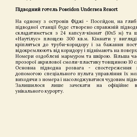
Підводний готель Poseidon Undersea Resort
На одному з островів Фіджі - Посейдон, на глиби
підводної станції буде створено справжній підвод
складатиметься з 24 капсул-кімнат (10х5 м) та 
«Наутілус» площею 300 кв.м. Кімнати у вигляді
кріпляться до труби-коридору і за бажання пост
відокремлюють від коридору і піднімають на повер
Номери оздоблені мармуром та шкірою. Більша ча
прозорої акрилової смоли-пластику товщиною 10 с
Основна підводна розвага - спостереження 
допомогою спеціального пульта управління їх мо
виходячи з номера і насолоджуватися чудовим під
Залишилося лише зачекати на офіційне ві
унікального курорту.