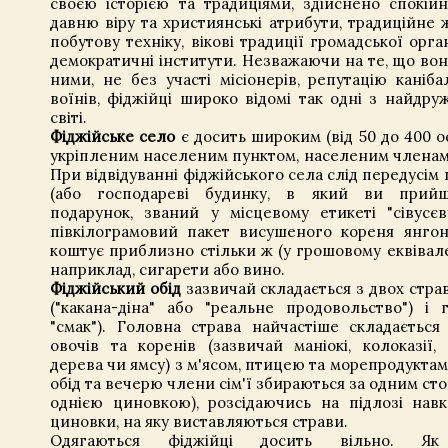
своєю історією та традиціями, здійснено спокій
давню віру та християнські атрибути, традиційне 
побутову техніку, вікові традиції громадської орган
демократичні інститути. Незважаючи на те, що вон
ними, не без участі місіонерів, репутацію каніба
воїнів, фіджійці широко відомі так одні з найдруж
світі.
Фіджійське село
є досить широким (від 50 до 400 ос
укріпленим населеним пунктом, населеним членами
При відвідуванні фіджійського села слід передусім
(або господареві будинку, в який ви прий
подарунок, званий у місцевому етикеті "сівусєв
півкілограмовий пакет висушеного кореня янго
коштує приблизно стільки ж (у грошовому еквівален
наприклад, сигарети або вино.
Фіджійський обід
зазвичай складається з двох страв
("какана-діна" або "реальне продовольство") і г
"смак"). Головна страва найчастіше складається
овочів та коренів (зазвичай маніокі, колоказії,
дерева чи ямсу) з м'ясом, птицею та морепродуктам
обід та вечерю члени сім'ї збираються за одним сто
однією циновкою), розсідаючись на підлозі навк
циновки, на яку виставляються страви.
Одягаються фіджійці досить вільно. Як