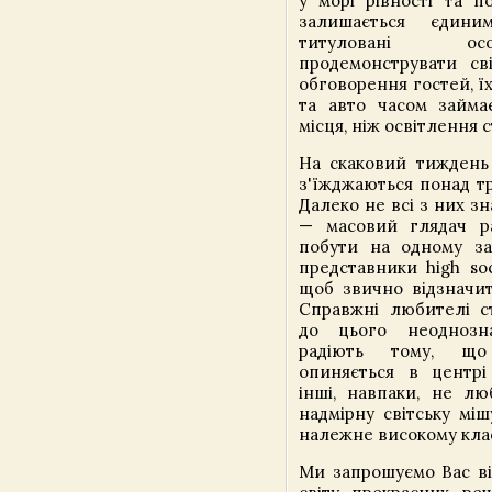
у морі рівності та по
залишається єдини
титуловані о
продемонструвати сві
обговорення гостей, їх
та авто часом займа
місця, ніж освітлення с
На скаковий тиждень
з'їжджаються понад т
Далеко не всі з них з
— масовий глядач ра
побути на одному за
представники high so
щоб звично відзначит
Справжні любителі ст
до цього неоднозн
радіють тому, що
опиняється в центрі 
інші, навпаки, не лю
надмірну світську міш
належне високому клас
Ми запрошуємо Вас ві