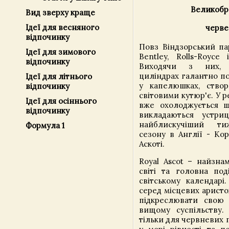
Великобр
Вид зверху краще
Ідеї ​​для весняного
черве
відпочинку
Повз Віндзорський па
Ідеї ​​для зимового
Bentley, Rolls-Royce 
відпочинку
Виходячи з них,
циліндрах галантно п
Ідеї ​​для літнього
у капелюшках, ство
відпочинку
світовими кутюр'є. У 
Ідеї ​​для осіннього
вже охолоджується ш
відпочинку
викладаються устриц
найблискучіший ти
Формула 1
сезону в Англії - Кор
Аскоті.
Royal Ascot – найзна
світі та головна под
світському календарі
серед місцевих аристо
підкреслювати свою 
вищому суспільству.
тільки для червневих п