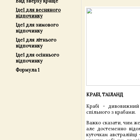
Вид зверху краще
Ідеї ​​для весняного
відпочинку
Ідеї ​​для зимового
відпочинку
Ідеї ​​для літнього
відпочинку
Ідеї ​​для осіннього
відпочинку
Формула 1
КРАБІ, ТАІЛАНД
Крабі - дивовижний
спільного з крабами.
Важко сказати, чим же
але достеменно відо
куточкам австралійці