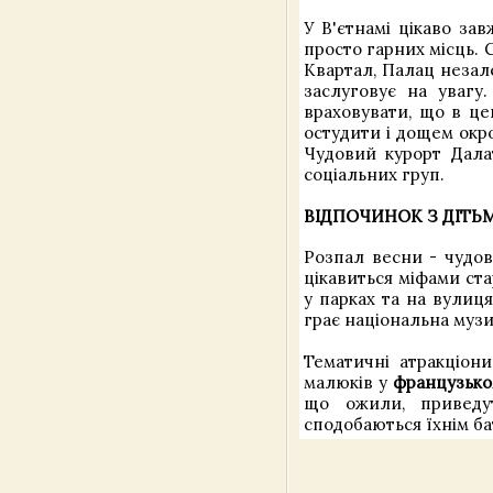
У В'єтнамі цікаво за
просто гарних місць. 
Квартал, Палац незале
заслуговує на увагу
враховувати, що в ц
остудити і дощем окр
Чудовий курорт Далат
соціальних груп.
ВІДПОЧИНОК З ДІТЬ
Розпал весни - чудо
цікавиться міфами стар
у парках та на вулиця
грає національна музи
Тематичні атракціон
малюків у
французько
що ожили, приведут
сподобаються їхнім б