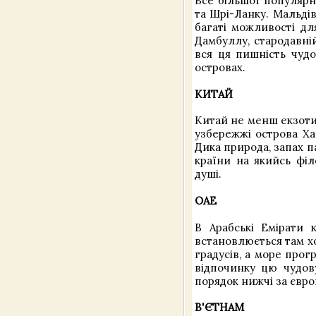
Все більшої популярн
та Шрі-Ланку. Мальдів
багаті можливості дл
Дамбуллу, стародавні
вся ця пишність чудо
островах.
КИТАЙ
Китай не менш екзоти
узбережжі острова Хай
Дика природа, запах п
країни на якийсь фі
душі.
ОАЕ
В Арабські Емірати 
встановлюється там хо
градусів, а море прог
відпочинку цю чудов
порядок нижчі за євро
В'ЄТНАМ