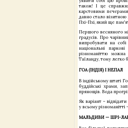
уявити собі цю прові
також! І це справж
карстовими печерами
давно стало візитною
Пхі-Пхі, який ще пам'я
Першого весняного міс
градусів. Про чарівни
випробувати на собі
національні паркові
різноманіттю можна 
Таїланду, тому легко 
ГОА (ІНДІЯ) І НЕПАЛ
В індійському штаті Г
буддійські храми, за
прянощів. Вода прогрів
Як варіант – відвідат
у всьому різноманітті 
МАЛЬДИВИ — ШРІ-ЛА