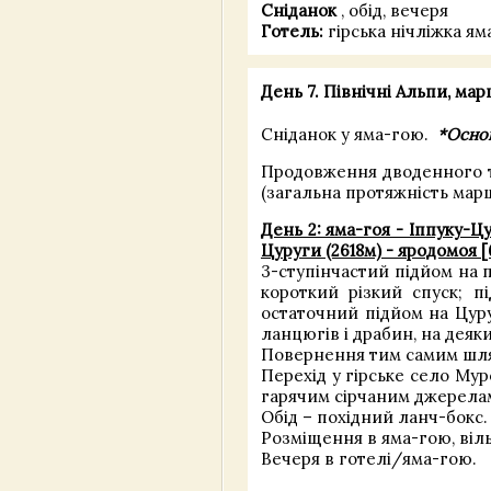
Сніданок
, обід, вечеря
Готель:
гірська нічліжка ям
День 7. Північні Альпи, мар
Сніданок у яма-гою.
*Основ
Продовження дводенного т
(загальна протяжність марш
День 2: яма-гоя - Іппуку-Цу
Цуруги (2618м) - яродомоя [
3-ступінчастий підйом на п
короткий різкий спуск; п
остаточний підйом на Цуру
ланцюгів і драбин, на деяк
Повернення тим самим шляхо
Перехід у гірське село Му
гарячим сірчаним джерелам, 
Обід – похідний ланч-бокс.
Розміщення в яма-гою, віл
Вечеря в готелі/яма-гою.