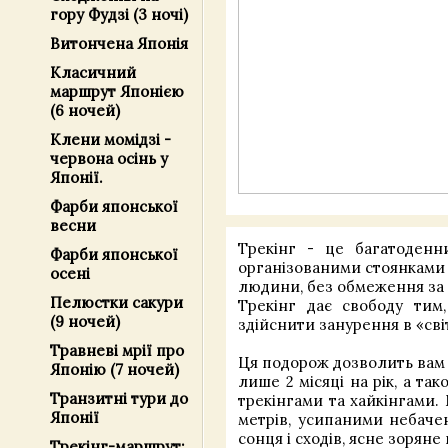
гору Фудзі (3 ночі)
Витончена Японія
Класичний
маршрут Японією
(6 ночей)
Клени момідзі -
червона осінь у
Японії.
Фарби японської
весни
Трекінг - це багатоденн
Фарби японської
організованими стоянками 
осені
людини, без обмеження за в
Пелюстки сакури
Трекінг дає свободу тим
(9 ночей)
здійснити занурення в «світ
Травневі мрії про
Ця подорож дозволить вам 
Японію (7 ночей)
лише 2 місяці на рік, а та
Транзитні тури до
трекінгами та хайкінгами.
Японії
метрів, усипаними небачен
сонця і сходів, ясне зоряне
Трекінг-маршрут: