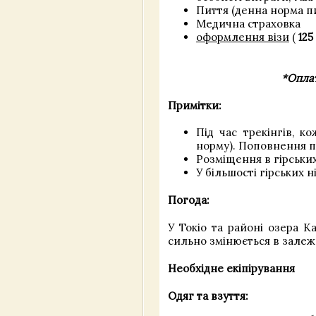
Пиття (денна норма пи
Медична страховка
оформлення візи
(
125
*Оплат
Примітки:
Під час трекінгів, 
норму). Поповнення 
Розміщення в гірських
У більшості гірських 
Погода:
У Токіо та районі озера К
сильно змінюється в залежно
Необхідне екіпірування
Одяг та взуття: