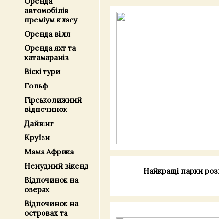
Оренда
автомобілів
преміум класу
Оренда вілл
Оренда яхт та
катамаранів
Віскі тури
Гольф
Гірськолижний
відпочинок
Дайвінг
Круїзи
Мама Африка
Ненудний вікенд
Найкращі парки розва
Відпочинок на
озерах
Відпочинок на
островах та