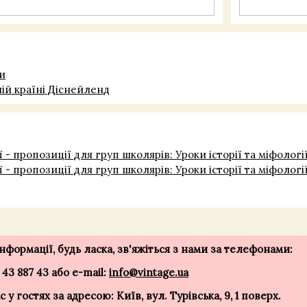
и
ній країні Діснейленд
ї - пропозиції для груп школярів: Уроки історії та міфології
ї - пропозиції для груп школярів: Уроки історії та міфології
формації, будь ласка, зв'яжіться з нами за телефонами:
) 43 887 43 або e-mail:
info@vintage.ua
 у гостях за адресою: Київ, вул. Турівська, 9, 1 поверх.