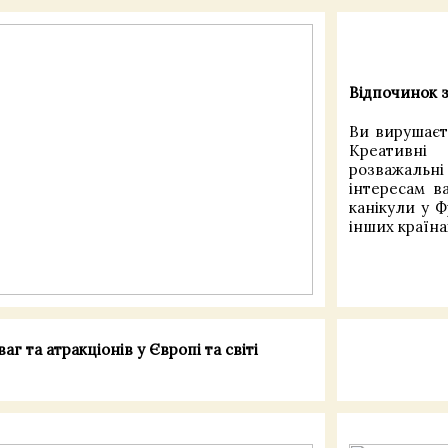
Відпочинок з
Ви вирушаєт
Креативні 
розважальні
інтересам в
канікули у Фр
інших країнах
г та атракціонів у Європі та світі