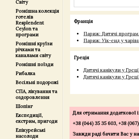
Світу
Розкішна колекція
готелів
Франція
Resplendent
Ceylon та
Париж: Дитячі програм
програми
Париж: Уїк-енд у чарів
Розкішні круїзи
річками та
каналами світу
Греція
Розкішні поїзди
Дитячі канікули у Греці
Рибалка
Дитячі канікули у Греці
Весільні подорожі
СПА, лікування та
оздоровлення
Шопінг
Для отримання додаткової ін
Експедиції,
екстрим, пригоди
+38 (044) 35 35 603, +38 (067
Епікурейські
Завжди раді бачити Вас у нас
насолоди