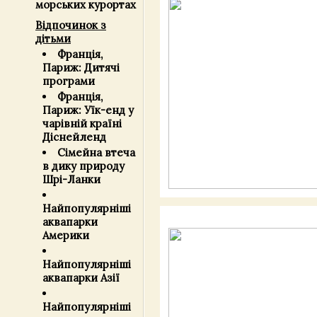
морських курортах
Відпочинок з
дітьми
Франція,
Париж: Дитячі
програми
Франція,
Париж: Уїк-енд у
чарівній країні
Діснейленд
Сімейна втеча
в дику природу
Шрі-Ланки
Найпопулярніші
аквапарки
Америки
Найпопулярніші
аквапарки Азії
Найпопулярніші