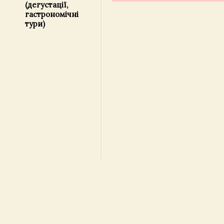
(дегустації,
гастрономічні
тури)