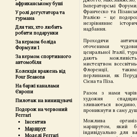
африканському буші
Імператорські Форуми
Франческо та Пізансь
У ролі дегустатора та
Італією – це подоро
гурмана
незрівнянне істор
Для тих, хто любить
надбання.
робити подарунки
Проходячи антич
За кермом боліда
оточеними чудов
Формули 1
ценральної Італії, тур
За кермом спортивного
дають можливіст
автомобіля
мистецтвом всесвітнь
Флоренції, таки
Колекція вражень від
перлинами, як Перудж
Four Seasons
Сієна та Піза.
На баржі каналами
Європи
Разом з нами чарів
художня спадщи
Пилотаж на винищувачі
зливаються воєдино
Подорож на червоний
проникнути в саму душу
Ferrari
Можлива організ
Інсентив
маршрутом, який б
Маршрут
індивідуально для в
Моделі Ferrari