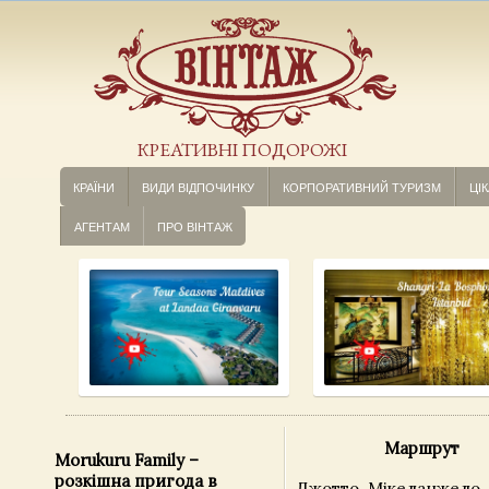
КРЕАТИВНІ ПОДОРОЖІ
КРАЇНИ
ВИДИ ВІДПОЧИНКУ
КОРПОРАТИВНИЙ ТУРИЗМ
ЦІК
АГЕНТАМ
ПРО ВІНТАЖ
Маршрут
Morukuru Family –
розкішна пригода в
Джотто, Мікеланжело,