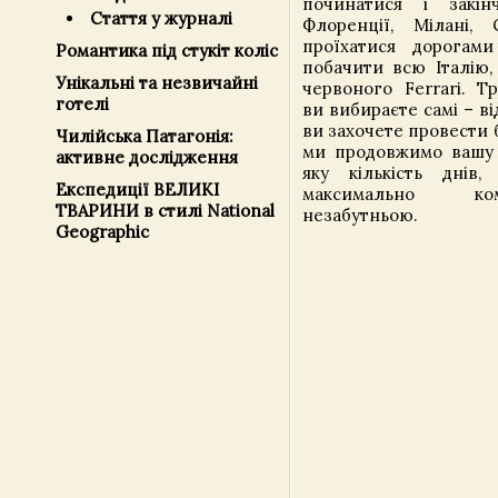
починатися і закін
Стаття у журналі
Флоренції, Мілані, 
проїхатися дорогами
Романтика під стукіт коліс
побачити всю Італію,
Унікальні та незвичайні
червоного Ferrari. Т
готелі
ви вибираєте самі – від
ви захочете провести б
Чилійська Патагонія:
ми продовжимо вашу 
активне дослідження
яку кількість днів
Експедиції ВЕЛИКІ
максимально к
ТВАРИНИ в стилі National
незабутньою.
Geographic