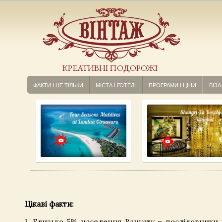
КРЕАТИВНІ ПОДОРОЖІ
ФАКТИ І НЕ ТІЛЬКИ
МІСТА І ГОТЕЛІ
ПРОГРАМИ І ЦІНИ
ВІЗА
Цікаві факти:
1. Близько 5% населення Вануату – послідовники к