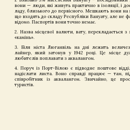
вони — люди, які живуть практично в ізоляції, і дос
ладу, близького до первісного. Мешкають вони на к
що входять до складу Республіки Вануату, але не ф
відомо. Паспортів вони точно немає.
2. Назва місцевої валюти, вату, перекладається з
«камінь».
3. Біля міста Люганвіль на дні лежить величе
лайнер, який затонув у 1942 році. Це місце д
любителів поплавати з аквалангом.
4. Поруч із Порт-Вілою є підводне поштове відд
надіслати листа. Воно справді працює — там, пі
співробітник із аквалангом. Звичайно, це про
туристів.