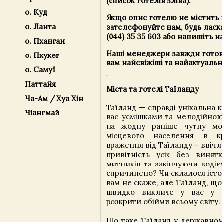
(список готелів зліва).
о. Куд
Якщо опис готелю не містить 
о. Ланта
зателефонуйте нам, будь ласк
(044) 35 35 603 або напишіть н
о. Пханган
Наші менеджери завжди готов
о. Пхукет
вам найсвіжіші та найактуальн
о. Самуї
Паттайя
Міста та готелі Таїланду
Ча-Ам / Хуа Хін
Таїланд — справді унікальна кр
Чіангмай
вас усмішками та мелодійно
на жодну раніше чутну мов
місцевого населення в к
враження від Таїланду – ввічли
привітність усіх без винят
митників та закінчуючи водіє
спричинено? Чи склалося істо
вам не скаже, але Таїланд, що
швидко викличе у вас у в
розкрити обійми всьому світу.
Що таке Таїланд у державном