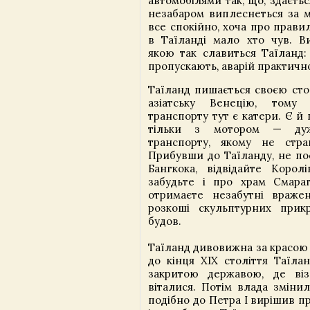
автомобілями так, що, здаєтьс
незабаром виплеснеться за м
все спокійно, хоча про прави
в Таїланді мало хто чув. Ви
якою так славиться Таїланд: 
пропускають, аварій практично
Таїланд пишається своєю сто
азіатську Венецію, тому
транспорту тут є катери. Є й 
тільки з мотором — ду
транспорту, якому не стра
Прибувши до Таїланду, не по
Бангкока, відвідайте Корол
забудьте і про храм Смара
отримаєте незабутні враже
розкоші скульптурних прик
будов.
Таїланд дивовижна за красою 
до кінця XIX століття Таїла
закритою державою, де віз
віталися. Потім влада змінил
подібно до Петра I вирішив п