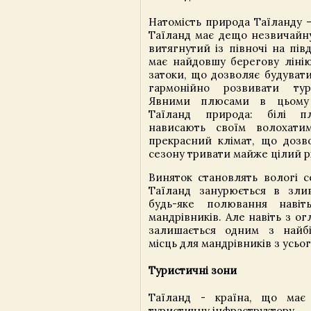
Натомість природа Таїланду –
Таїланд має дещо незвичайну
витягнутий із півночі на пів
має найдовшу берегову лінію
затоки, що дозволяє будувати
гармонійно розвивати тур
Явними плюсами в цьому 
Таїланд природа: білі п
нависають своїм волохати
прекрасний клімат, що дозв
сезону тривати майже цілий рі
Виняток становлять вологі с
Таїланд занурюється в злив
будь-яке полювання навіт
мандрівників. Але навіть з ог
залишається одним з найб
місць для мандрівників з усьог
Туристичні зони
Таїланд - країна, що має
туристичну інфраструктору.