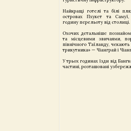
Найкращі готелі та білі пля
островах Пхукет та Самуї,
годину перельоту від столиці.
Охочих детальніше познайом
та місцевими звичаями, по
північного Таїланду, чекають
трикутника» — Чіанграй і Чіан
У трьох годинах їзди від Бангк
частині, розташовані узбережж