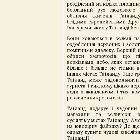
розділений на кілька площин
безладний рух людського 
обличчя жителів Таїланд
блідими європейськими. Друг
їхні храми, яких у Таїланді без
Вони ховаються в зелені па
оздоблення червоних і золот
помітними здалеку. Верхній 
обриси хмарочосів, що п
верхівками небо, яких остан
більше і більше не тільки в
інших містах Таїланду. І ще т
Таїланд може задовольнити 
туриста: і тих, кому цікаво по
води з аквалангом, і тих, ко
розведення крокодилів.
Таїланд подарує і чудовий
магазини та величезні р
сусідять у містах Таїланду. А ч
на ювелірну фабрику? Де ще
одразу купити чудові ювелірн
Таїланді?