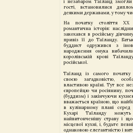
і незабаром Таїланд змогли 
гості, встановилися дипло
деякими державами, у тому числ
На початку століття XX 
романтична історія: наслідн
закохався в російську дівчину
привіз її до Таїланду. Бать
буддист одружився з інов
народження онука вибачил
королівській крові Таїлан
російської.
Таїланд із самого початку
своєю загадковістю, осо
властивою країні. Тут все н
європейцю чи росіянину, поч
(буддизм) і закінчуючи кухне
вважається країною, що найбі
в кулінарному плані серед у
Кухарі Таїланду можуть
найвитонченішу страву і що
місцевої кухні, і, будьте певн
однаковою елегантністю і вит