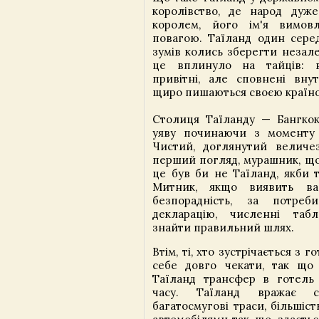
королівство, де народ дуж
королем, його ім'я вимо
повагою. Таїланд один серед 
зумів колись зберегти незале
це вплинуло на тайців: 
привітні, але сповнені внут
щиро пишаються своєю країн
Столиця Таїланду — Бангко
уяву починаючи з моменту 
Чистий, доглянутий величе
перший погляд, мурашник, що
це був би не Таїланд, якби т
Митник, якщо виявить в
безпорадність, за потре
декларацію, численні таб
знайти правильний шлях.
Втім, ті, хто зустрічається з 
себе довго чекати, так що
Таїланд трансфер в готель
часу. Таїланд вражає с
багатосмугові траси, більшіст