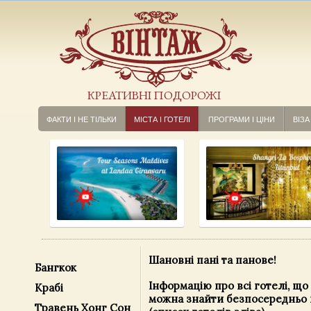
КРЕАТИВНІ ПОДОРОЖІ
ФАКТИ І НЕ ТІЛЬКИ
МІСТА І ГОТЕЛІ
ПРОГРАМИ І ЦІНИ
ВІЗА
Шановні пані та панове!
Бангкок
Інформацію про всі готелі, що 
Крабі
можна знайти безпосередньо 
Травень Хонг Сон