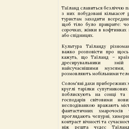
Таїланд славиться безліччю паг
з них побудовані кількасот 
туристам заходити всередин
щоб тіло було прикрите: чо
сорочках, жінки в кофтинках 
або спідницях.
Культура Таїланду різнома
важко розповісти про щось
кажуть, що Таїланд – країн
дресирувальники змі
найсучаснішими музеями,
розмовляють мобільними тел
Солом'яні дахи прибережних 
круглі тарілки супутникових
поблискують на сонці та 
господарів світовими нов
несподіванкою вражають міст
фантастичних хмарочосів
проглядають чепурні, химерні
контраст вічності та сучаснос
ніж решта чудес Таїланд