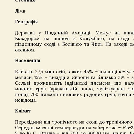
Ліма
Географія
Держава у Південній Америці. Межує на півні
Еквадором, на півночі з Колумбією, на сході 
південному сході з Болівією та Чилі. На заході 
океаном.
Населення
Близько 27,5 млн осіб, з яких 45% – індіанці кечуа
метиси, 15% – вихідці з Європи та близько 3% – з 
Сельві проживають індіанські племена, що нал
мовних груп (аравакській, пано, тупі-гуарані то
понад 700 племен і великих родових груп, точна 
невідома.
Клімат
Перехідний від тропічного на сході до тропічного 
Середньомісячні температури на узбережжі – +15-25
5 до 16 С. Опадів – від 700 до 30000 мм. на рік. 