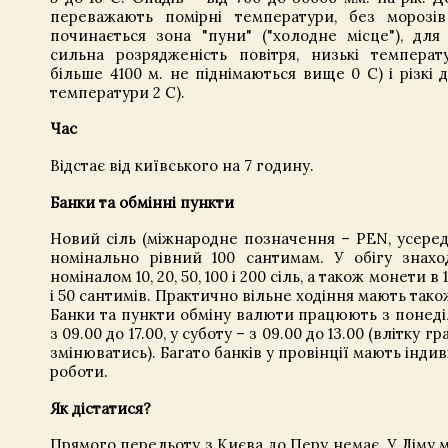
переважають помірні температури, без морозі
починається зона "пуни" ("холодне місце"), для
сильна розрядженість повітря, низькі температ
більше 4100 м. не піднімаються вище 0 C) і різкі 
температури 2 C).
Час
Відстає від київського на 7 годину.
Банки та обмінні пункти
Новий сіль (міжнародне позначення – PEN, усереди
номінально рівний 100 сантимам. У обігу знахо
номіналом 10, 20, 50, 100 і 200 сіль, а також монети в 1, 2
і 50 сантимів. Практично вільне ходіння мають так
Банки та пункти обміну валюти працюють з понеді
з 09.00 до 17.00, у суботу – з 09.00 до 13.00 (влітку 
змінюватись). Багато банків у провінції мають інди
роботи.
Як дістатися?
Прямого перельоту з Києва до Перу немає. У Ліму м