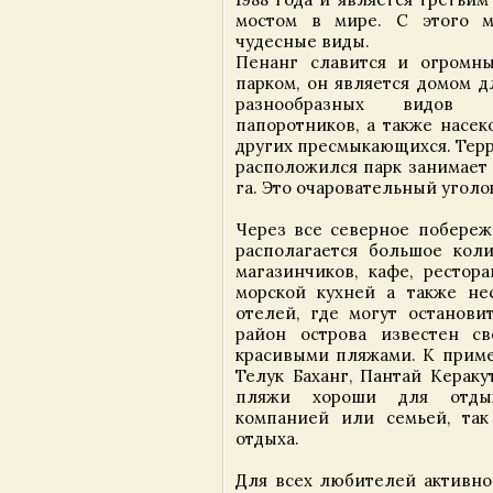
мостом в мире. С этого м
чудесные виды.
Пенанг славится и огромн
парком, он является домом д
разнообразных видов р
папоротников, а также насек
других пресмыкающихся. Терр
расположился парк занимает 
га. Это очаровательный угол
Через все северное побереж
располагается большое кол
магазинчиков, кафе, рестор
морской кухней а также не
отелей, где могут остановит
район острова известен с
красивыми пляжами. К пример
Телук Баханг, Пантай Кераку
пляжи хороши для отды
компанией или семьей, так
отдыха.
Для всех любителей активно