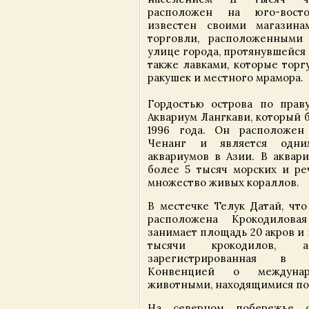
расположен на юго-вост
известен своими магазин
торговли, расположенными
улице города, протянувшейся 
также лавками, которые торг
ракушек и местного мрамора.
Гордостью острова по прав
Аквариум Лангкави, который 
1996 года. Он расположен
Ченанг и является одни
аквариумов в Азии. В аквар
более 5 тысяч морских и ре
множество живых кораллов.
В местечке Телук Датай, что
расположена Крокодилова
занимает площадь 20 акров и
тысячи крокодилов,
зарегистрированная в 
Конвенцией о междунар
животными, находящимися под
На северном побережье о