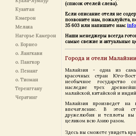
Куала-Лумпур
(список отелей слева).
Куантан
Если описание отеля не соде
Кэмерон
позвоните нам, пожалуйста, п
35 603 или напишите нам:
inf
Мелака
Наши менеджеры всегда гото
Нагорье Камерон
самые свежие и актуальные ц
о. Борнео
о. Лангкави
Города и отели Малайзи
о. Пангкор
Малайзия - одна из сам
о. Пенанг
красочных стран Юго-Вос
о. Тиоман
необычное государство с
наследие трех древнейш
Теренггану
малайской, китайской и индий
Чератинг
Малайзия произведет на 
впечатление. В этой ст
дружелюбия и теплоты вы
целиком всю Азию разом.
Здесь вы сможете увидеть кр