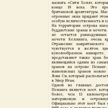
назвать «Сити Холл», котор
конце 19 века. Это пре
британской архитектуры. Ма
огромные окна придают это
особую величественность и х
На территории острова нахо
буддистские храмы и мечети.
не остается равнодушны
мечети Келлинга, очень кр
Отражение мавританского 
чувствуется в желтом цв
куполообразном минарете.
представляет также храм б
являющийся одним из самых
храмов на острове Пенанг
живописных храмов можно 
Локк Си, который располагае
в Эйер Итам.
Одной из главных достоп
Пенанга является мост, кото
более, чем 13 километро
материковую и островну
Официально этот мост был о
1988 года и является третьи