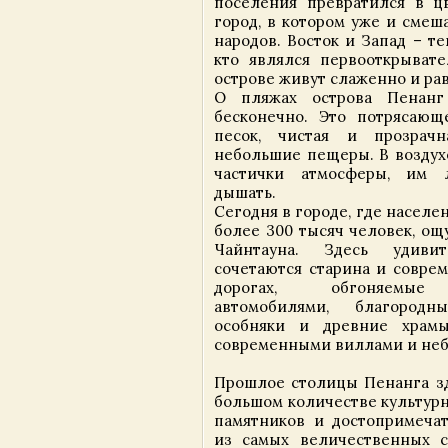
поселения превратился в ц
город, в котором уже и смеш
народов. Восток и Запад – т
кто являлся первооткрыват
острове живут слаженно и ра
О пляжах острова Пенанг
бесконечно. Это потрясающ
песок, чистая и прозрачн
небольшие пещеры. В воздух
частички атмосферы, им 
дышать.
Сегодня в городе, где населе
более 300 тысяч человек, ощ
Чайнтауна. Здесь удиви
сочетаются старина и соврем
дорогах, обгоняемые
автомобилями, благородн
особняки и древние храм
современными виллами и неб
Прошлое столицы Пенанга зд
большом количестве культурн
памятников и достопримеча
из самых величественных 