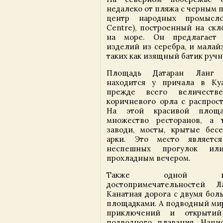
недалеко от пляжа с черным 
центр народных промыслов
Centre), построенный на скл
на море. Он предлагает
изделий из серебра, и малай
таких как изящный батик ручн
Площадь Датаран Ланг 
находится у причала в Ку
прежде всего величеств
коричневого орла с распрос
На этой красивой площа
множество ресторанов, а 
заводи, мосты, крытые бес
арки. Это место являетс
неспешных прогулок ил
прохладным вечером.
Также одной и
достопримечательностей Л
Канатная дорога с двумя бо
площадками. А подводный мир
приключений и открытий
подводного плавания. Наци