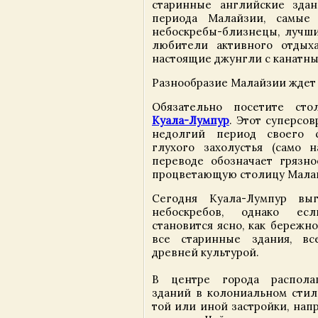
старинные английские здан
периода Малайзии, самые
небоскребы-близнецы, лучши
любители активного отдыха
настоящие джунгли с канатны
Разнообразие Малайзии ждет 
Обязательно посетите ст
Куала-Лумпур
. Этот суперсо
недолгий период своего 
глухого захолустья (само 
переводе обозначает грязно
процветающую столицу Мала
Сегодня Куала-Лумпур вы
небоскребов, однако есл
становится ясно, как бережно
все старинные здания, вс
древней культурой.
В центре города распола
зданий в колониальном сти
той или иной застройки, на