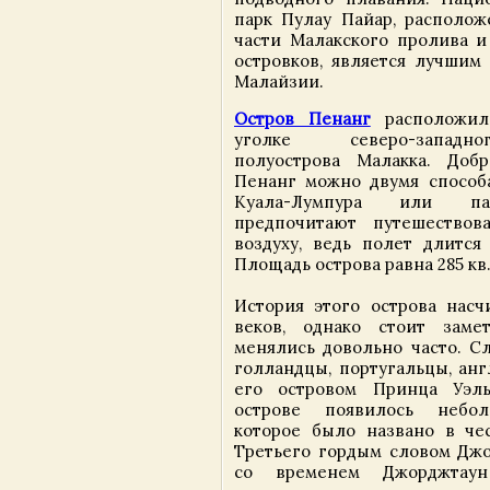
парк Пулау Пайар, располо
части Малакского пролива и
островков, является лучшим
Малайзии.
Остров Пенанг
расположил
уголке северо-западн
полуострова Малакка. Добр
Пенанг можно двумя способ
Куала-Лумпура или па
предпочитают путешествов
воздуху, ведь полет длится 
Площадь острова равна 285 кв.
История этого острова насч
веков, однако стоит замет
менялись довольно часто. С
голландцы, португальцы, анг
его островом Принца Уэль
острове появилось небол
которое было названо в че
Третьего гордым словом Джо
со временем Джорджтаун