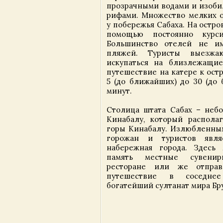
прозрачными водами и изоб
рифами. Множество мелких о
у побережья Сабаха. На остро
помощью постоянно курси
Большинство отелей не и
пляжей. Туристы выезжа
искупаться на близлежащие
путешествие на катере к ост
5 (до ближайших) до 30 (до 
минут.
Столица штата Сабах – неб
Кинабалу, который распола
горы Кинабалу. Излюбленны
горожан и туристов явля
набережная города. Здесь
память местные сувенир
ресторане или же отправ
путешествие в соседнее
богатейший султанат мира Бр