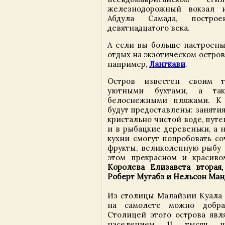
железнодорожный вокзал 
Абдула Самада, постр
девятнадцатого века.
А если вы больше настроен
отдых на экзотическом остров
например,
Лангкави
.
Остров известен своим 
уютными бухтами, а так
белоснежными пляжами. К 
будут предоставлены: заняти
кристально чистой воде, пут
и в рыбацкие деревеньки, а 
кухни смогут попробовать со
фрукты, великолепную рыбу 
этом прекрасном и красиво
Королева Елизавета вторая,
Роберт Мугабэ и Нельсон Ма
Из столицы Малайзии Куала 
на самолете можно добра
Столицей этого острова явля
населением 11 тысяч че