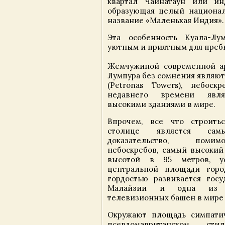
квартал Чайнатаун или инд
образующая целый национал
название «Маленькая Индия».
Эта особенность Куала-Лу
уютным и приятным для преб
Жемчужиной современной ар
Лумпура без сомнения являют
(Petronas Towers), небоск
недавнего времени явл
высокими зданиями в мире.
Впрочем, все что строить
столице является сам
доказательство, поми
небоскребов, самый высокий
высотой в 95 метров, у
центральной площади горо
гордостью развивается гос
Малайзии и одна из 
телевизионных башен в мире 
Окружают площадь симпати
псевдомавританском ст