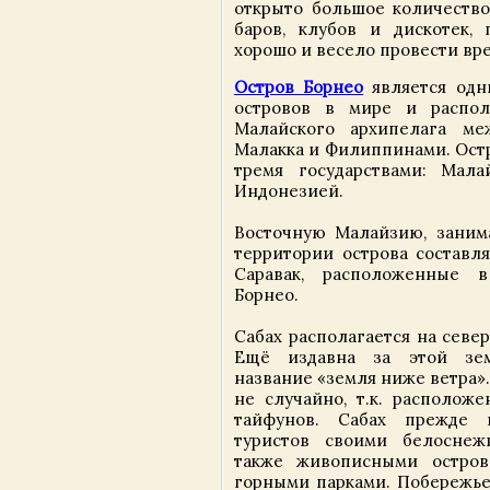
открыто большое количество
баров, клубов и дискотек,
хорошо и весело провести вре
Остров Борнео
является одн
островов в мире и распол
Малайского архипелага ме
Малакка и Филиппинами. Ост
тремя государствами: Мала
Индонезией.
Восточную Малайзию, зани
территории острова составл
Саравак, расположенные 
Борнео.
Сабах располагается на север
Ещё издавна за этой зем
название «земля ниже ветра».
не случайно, т.к. располож
тайфунов. Сабах прежде 
туристов своими белосне
также живописными остро
горными парками. Побережье